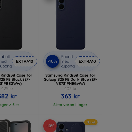
abatt
Rabatt
-10%
med
EXTRA10
med
EXTRA10
kupong
kupong
Kindsuit Case for
Samsung Kindsuit Case for
25 FE Black (EF-
Galaxy S25 FE Dark Blue (EF-
731PBEGWW)
VS731PNEGWW)
425 kr
403 kr
382 kr
363 kr
lager > 5 st
Sista varan i lager
Nyhet
-10%