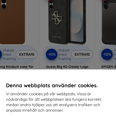
Rabatt
Rabatt
R
%
-10%
-10%
med
EXTRA10
med
EXTRA10
kupong
kupong
ng Kindsuit case for
Guess Big 4G Classic Logo
SPIGEN 
axy S25 FE tan (EF-
case for Samsung Galaxy
MAGSAFE
VS731PAEGWW)
S25 FE black
GUNMET
(GUHCS25FE4GMGGR)
381 kr
314 kr
343 kr
Denna webbplats använder cookies.
283 kr
I lager > 5 st
Sista
Vi använder cookies på vår webbplats. Vissa är
Sista varan i lager
nödvändiga för att webbplatsen ska fungera korrekt,
medan andra hjälper oss att analysera trafiken och
Nyhet
anpassa innehåll och annonser.
-10%
-10%