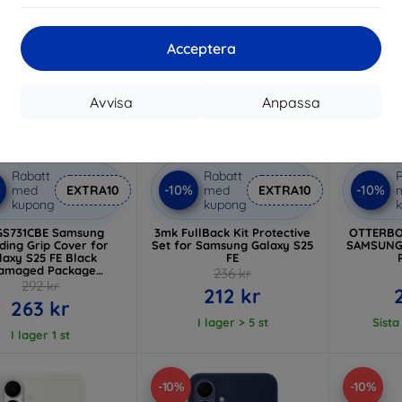
Acceptera
Avvisa
Anpassa
Rabatt
Rabatt
R
%
-10%
-10%
med
EXTRA10
med
EXTRA10
kupong
kupong
GS731CBE Samsung
3mk FullBack Kit Protective
OTTERBO
ding Grip Cover for
Set for Samsung Galaxy S25
SAMSUNG/
laxy S25 FE Black
FE
amaged Package
236 kr
(57983131936)
292 kr
212 kr
263 kr
I lager > 5 st
Sista
I lager 1 st
-10%
-10%