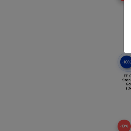
-10
EF-
Stan
Ga
(D
-10%