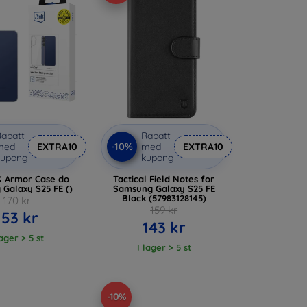
abatt
Rabatt
-10%
med
EXTRA10
med
EXTRA10
kupong
kupong
K Armor Case do
Tactical Field Notes for
Galaxy S25 FE ()
Samsung Galaxy S25 FE
Black (57983128145)
170 kr
159 kr
153 kr
143 kr
lager > 5 st
I lager > 5 st
-10%