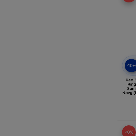
-10
Red 
Ring
Sams
Navy 
-10%