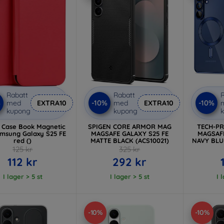
Rabatt
Rabatt
R
%
-10%
-10%
med
EXTRA10
med
EXTRA10
kupong
kupong
e Case Book Magnetic
SPIGEN CORE ARMOR MAG
TECH-P
amsung Galaxy S25 FE
MAGSAFE GALAXY S25 FE
MAGSAFE
red ()
MATTE BLACK (ACS10021)
NAVY BLUE
125 kr
325 kr
112 kr
292 kr
I lager > 5 st
I lager > 5 st
I 
-10%
-10%