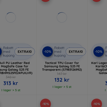
Rabatt
Rabatt
R
%
-10%
-10%
med
EXTRA10
med
EXTRA10
kupong
kupong
Bull PU Leather Red
Tactical TPU Cover for
Karl Lager
 MagSafe Case for
Samsung Galaxy S25 FE
Karl&C
ung Galaxy S25 FE
Transparent (57983126992)
MagSaf
(RBHMS25FE24PUILVR)
Galax
147 kr
(KLHM
348 kr
132 kr
313 kr
I lager > 5 st
I lager > 5 st
I
-10%
-10%