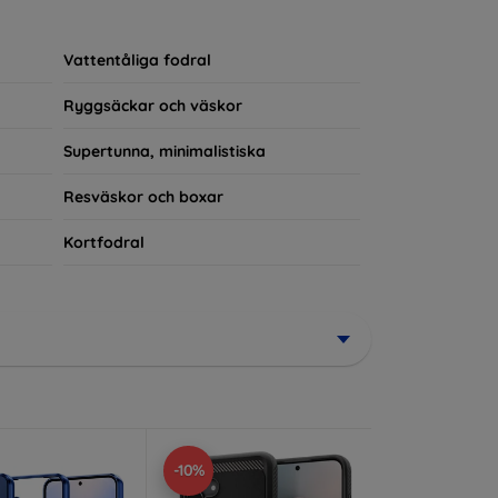
rerad del av din vardagsoutfit. För teknikälskare
Vattentåliga fodral
Ryggsäckar och väskor
Supertunna, minimalistiska
Resväskor och boxar
Kortfodral
-10%