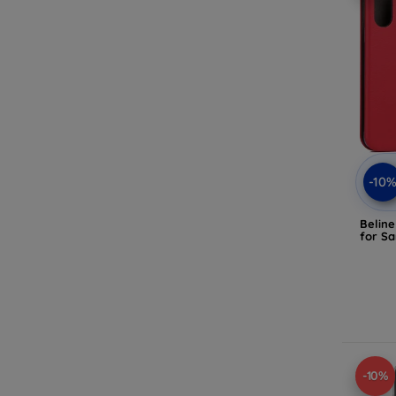
-10
Belin
for S
-10%