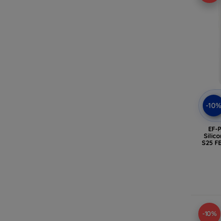
-10
EF-
Silic
S25 F
-10%