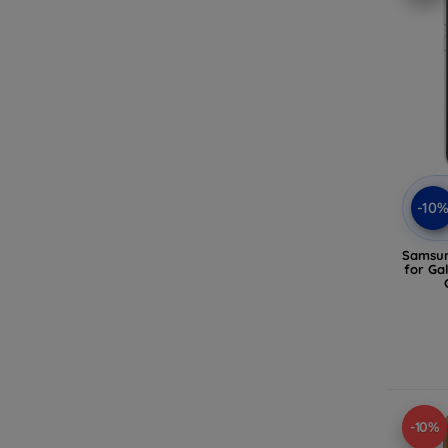
-10
Samsun
for Ga
-10%