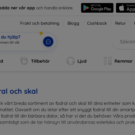
adda ner vår app
och handla enklare.
Frakt och betalning
Blogg
Cashback
Retur
du hjälp?
dd
Tillbehör
Ljud
Remmar
al och skal
k vårt breda sortiment av fodral och skal till dina enheter so
nalitet. Oavsett om du letar efter ett snyggt fodral till din smartpho
fodral till din bärbara dator, så har vi det du behöver. Våra pr
 samtidigt som de tar hänsyn till användarnas estetiska och prak
and en mängd olika material, färger och mönster för att hitta rätt 