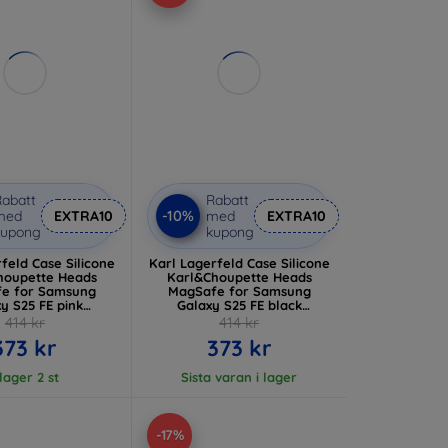
abatt
Rabatt
-10%
med
EXTRA10
med
EXTRA10
kupong
kupong
feld Case Silicone
Karl Lagerfeld Case Silicone
houpette Heads
Karl&Choupette Heads
e for Samsung
MagSafe for Samsung
y S25 FE pink
Galaxy S25 FE black
S25FESKCHTCP)
(KLHMS25FESKCHTCK)
414 kr
414 kr
373 kr
373 kr
 lager 2 st
Sista varan i lager
-17%