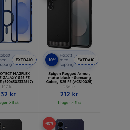
abatt
Rabatt
-10%
med
EXTRA10
med
EXTRA10
kupong
kupong
ROTECT MAGFLEX
Spigen Rugged Armor,
 GALAXY S25 FE
matte black - Samsung
 (5906302332847)
Galaxy S25 FE (ACS10025)
147 kr
236 kr
132 kr
212 kr
lager > 5 st
I lager > 5 st
-10%