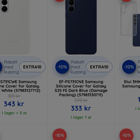
Rabatt
Rabatt
R
%
-10%
-10%
med
EXTRA10
med
EXTRA10
kupong
kupong
PS731CWE Samsung
EF-PS731CNE Samsung
Etui 3M
one Cover for Galaxy
Silicone Cover for Galaxy
Samsung 
E White (57983127712)
S25 FE Dark Blue (Damage
Packing) (57983130711)
381 kr
370 kr
343 kr
333 kr
I 
I lager > 5 st
I lager 1 st
-10%
-10%