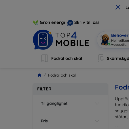
×
L
Grön energi
Skriv till oss
Behöver 
Jag är
|
Fodral och skal
Skärmsky
Fodral och skal
Fodr
FILTER
Upptäc
Tillgänglighet
funktio
snyggt 
stötar,
Pris
Välj bl