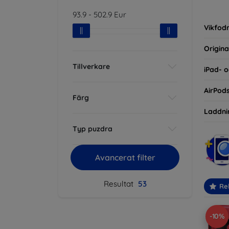
inte ba
93.9
-
502.9
Eur
eller d
Vikfodr
Origina
Tillverkare
iPad- o
AirPod
Färg
Laddni
Typ puzdra
Avancerat filter
Resultat
53
Re
-10%