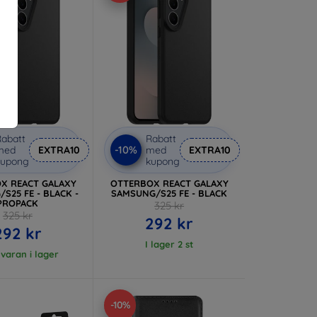
abatt
Rabatt
-10%
med
EXTRA10
med
EXTRA10
kupong
kupong
X REACT GALAXY
OTTERBOX REACT GALAXY
S25 FE - BLACK -
SAMSUNG/S25 FE - BLACK
PROPACK
325 kr
325 kr
292 kr
292 kr
I lager 2 st
 varan i lager
-10%