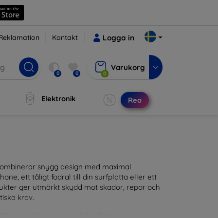
Reklamation
Kontakt
Logga in
Varukorg
0
0
0
Elektronik
Rea
m kombinerar snygg design med maximal
ne, ett tåligt fodral till din surfplatta eller ett
odukter ger utmärkt skydd mot skador, repor och
tiska krav.
tillbehör till din enhet. Våra fodral och skal är