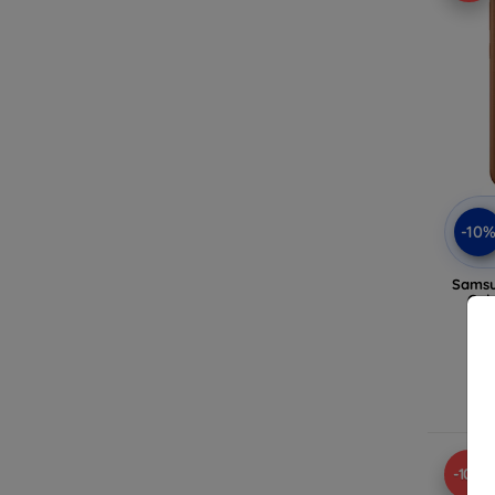
-10
Samsu
Gal
-10%