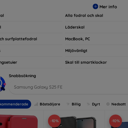
ra praktiska utan också moderiktiga, vilket gör dem till en integ
Mer info
e som bara vill skydda sin investering, vi finns här för dig.
al
Alla fodral och skal
l
Läderskal
ch surfplattefodral
MacBook, PC
s
Miljövänligt
ngsetuier
Skal till smartklockor
Snabbsökning
Samsung Galaxy S25 FE
kommenderade
Bästsäljare
Billig
Dyrt
Nedsatt
-10%
-10%