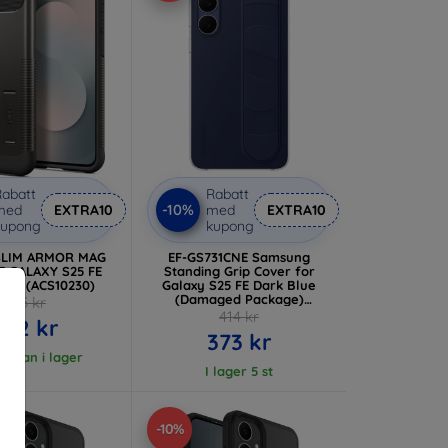
abatt
Rabatt
-10%
med
EXTRA10
med
EXTRA10
kupong
kupong
SLIM ARMOR MAG
EF-GS731CNE Samsung
 GALAXY S25 FE
Standing Grip Cover for
AL (ACS10230)
Galaxy S25 FE Dark Blue
(Damaged Package)
325 kr
(57983132464)
414 kr
292 kr
373 kr
 varan i lager
I lager 5 st
-10%