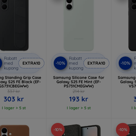
Rabatt
Rabatt
R
%
-10%
-10%
med
EXTRA10
med
EXTRA10
kupong
kupong
g Standing Grip Case
Samsung Silicone Case for
Samsung 
laxy S25 FE Black (EF-
Galaxy S25 FE Mint (EF-
Galaxy S
GS731CBEGWW)
PS731CMEGWW)
VS
337 kr
214 kr
303 kr
193 kr
I lager > 5 st
I lager > 5 st
I 
-10%
-10%