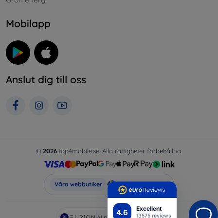
Mobilapp
Anslut dig till oss
©
2026
top4mobile.se. Alla rättigheter förbehållna.
Top4Mobile.se
Våra webbutiker
Excellent
4.6
13575 reviews
AI powered by
Eurion