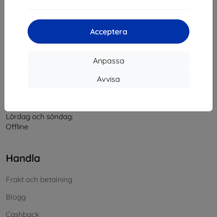
Kontakt
Acceptera
info@top4mobile.eu
Anpassa
Skriv till oss
Avvisa
Måndag till fredag:
På nätet
8:00 - 16:00
Lördag och söndag:
Offline
Handla
Frakt och betalning
Blogg
Cashback