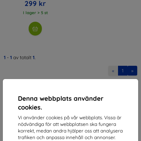
299 kr
I lager > 5 st
1
-
1
av totalt
1
.
«
1
»
Denna webbplats använder
cookies.
Vi använder cookies på vår webbplats. Vissa är
Shield-SK s.r.o.
nödvändiga för att webbplatsen ska fungera
korrekt, medan andra hjälper oss att analysera
Organisationsnummer:
46701494
trafiken och anpassa innehåll och annonser.
Momsregistreringsnummer:
SK2023549671