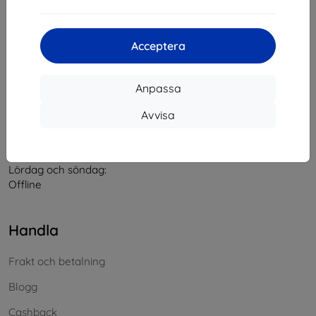
Kontakt
Acceptera
info@top4mobile.eu
Anpassa
Skriv till oss
Avvisa
Måndag till fredag:
På nätet
8:00 - 16:00
Lördag och söndag:
Offline
Handla
Frakt och betalning
Blogg
Cashback