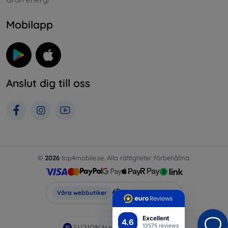
Mobilapp
Anslut dig till oss
©
2026
top4mobile.se. Alla rättigheter förbehållna.
Top4Mobile.se
Våra webbutiker
Excellent
4.6
13575 reviews
AI powered by
Eurion