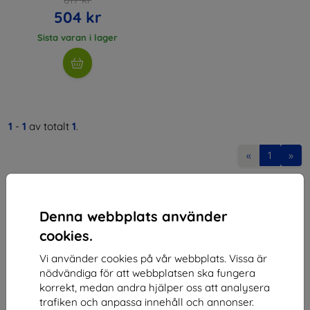
504 kr
Sista varan i lager
1
-
1
av totalt
1
.
«
1
»
Denna webbplats använder
cookies.
Vi använder cookies på vår webbplats. Vissa är
Shield-SK s.r.o.
nödvändiga för att webbplatsen ska fungera
korrekt, medan andra hjälper oss att analysera
Organisationsnummer:
46701494
trafiken och anpassa innehåll och annonser.
Momsregistreringsnummer:
SK2023549671