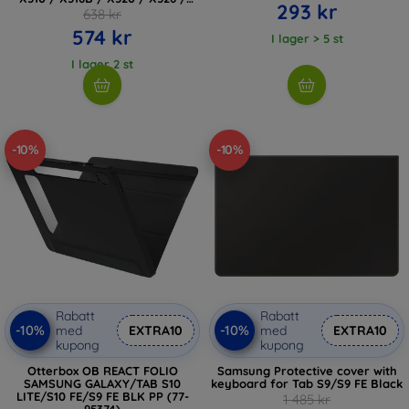
293 kr
X400 / X406B BLACK
638 kr
(843439159655)
574 kr
I lager > 5 st
I lager 2 st
-10%
-10%
Rabatt
Rabatt
-10%
-10%
med
EXTRA10
med
EXTRA10
kupong
kupong
Otterbox OB REACT FOLIO
Samsung Protective cover with
SAMSUNG GALAXY/TAB S10
keyboard for Tab S9/S9 FE Black
LITE/S10 FE/S9 FE BLK PP (77-
1 485 kr
95374)