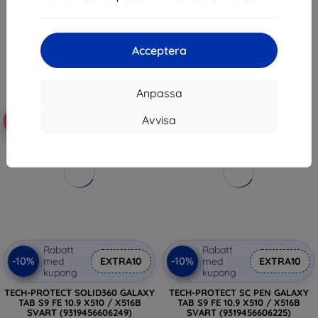
(9319456606256)
281 kr
549 kr
253 kr
494 kr
I lager > 5 st
Acceptera
I lager > 5 st
Anpassa
Avvisa
-10%
-10%
Rabatt
Rabatt
-10%
-10%
med
EXTRA10
med
EXTRA10
kupong
kupong
TECH-PROTECT SOLID360 GALAXY
TECH-PROTECT SC PEN GALAXY
TAB S9 FE 10.9 X510 / X516B
TAB S9 FE 10.9 X510 / X516B
SVART (9319456606249)
SVART (9319456606225)