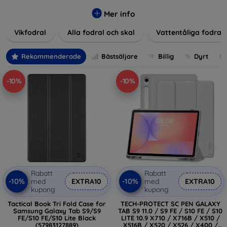
Våra produkter ger utmärkt skydd mot skador, repor och
stötar, samtidigt som de tar hänsyn till användarnas
Mer info
estetiska och praktiska krav.
Vikfodral
Alla fodral och skal
Vattentåliga fodral
Välj bland en mängd olika material, färger och mönster för
att hitta rätt tillbehör till din enhet. Våra fodral och skal är
Rekommenderade
Bästsäljare
Billig
Dyrt
inte bara praktiska utan också moderiktiga, vilket gör dem
till en integrerad del av din vardagsoutfit. För teknikälskare
-10%
-10%
eller de som bara vill skydda sin investering, vi finns här för
dig.
Rabatt
Rabatt
-10%
-10%
med
EXTRA10
med
EXTRA10
kupong
kupong
Tactical Book Tri Fold Case for
TECH-PROTECT SC PEN GALAXY
Samsung Galaxy Tab S9/S9
TAB S9 11.0 / S9 FE / S10 FE / S10
FE/S10 FE/S10 Lite Black
LITE 10.9 X710 / X716B / X510 /
(57983127889)
X516B / X520 / X526 / X400 /