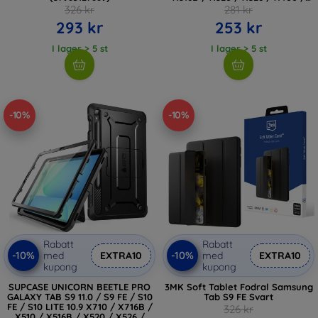
X406B GREY (5906302332731)
326 kr
281 kr
293 kr
253 kr
I lager > 5 st
I lager > 5 st
-10%
-10%
Rabatt
Rabatt
-10%
-10%
med
EXTRA10
med
EXTRA10
kupong
kupong
SUPCASE UNICORN BEETLE PRO
3MK Soft Tablet Fodral Samsung
GALAXY TAB S9 11.0 / S9 FE / S10
Tab S9 FE Svart
FE / S10 LITE 10.9 X710 / X716B /
326 kr
X510 / X516B / X520 / X526 /