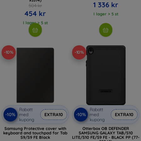
1 336 kr
504 kr
454 kr
I lager > 5 st
I lager > 5 st
-10%
-10%
Rabatt
Rabatt
-10%
-10%
med
EXTRA10
med
EXTRA10
kupong
kupong
Samsung Protective cover with
Otterbox OB DEFENDER
keyboard and touchpad for Tab
SAMSUNG GALAXY TAB/S10
S9/S9 FE Black
LITE/S10 FE/S9 FE - BLACK PP (77-