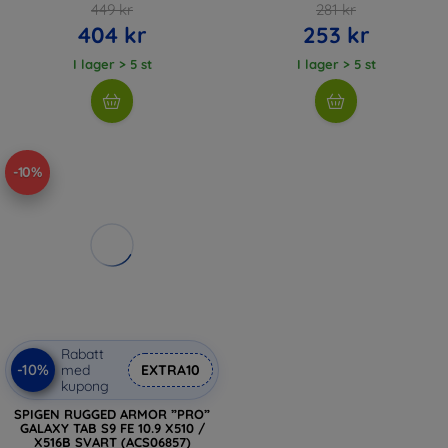
449 kr
281 kr
404 kr
253 kr
I lager > 5 st
I lager > 5 st
-10%
Rabatt
-10%
med
EXTRA10
kupong
SPIGEN RUGGED ARMOR ”PRO”
GALAXY TAB S9 FE 10.9 X510 /
X516B SVART (ACS06857)