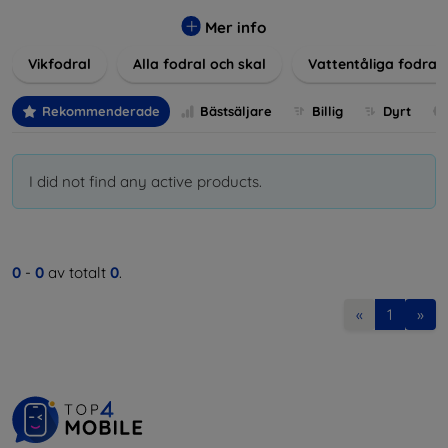
Våra produkter ger utmärkt skydd mot skador, repor och
stötar, samtidigt som de tar hänsyn till användarnas
Mer info
estetiska och praktiska krav.
Vikfodral
Alla fodral och skal
Vattentåliga fodral
Välj bland en mängd olika material, färger och mönster för
att hitta rätt tillbehör till din enhet. Våra fodral och skal är
Rekommenderade
Bästsäljare
Billig
Dyrt
inte bara praktiska utan också moderiktiga, vilket gör dem
till en integrerad del av din vardagsoutfit. För teknikälskare
eller de som bara vill skydda sin investering, vi finns här för
I did not find any active products.
dig.
0
-
0
av totalt
0
.
«
1
»