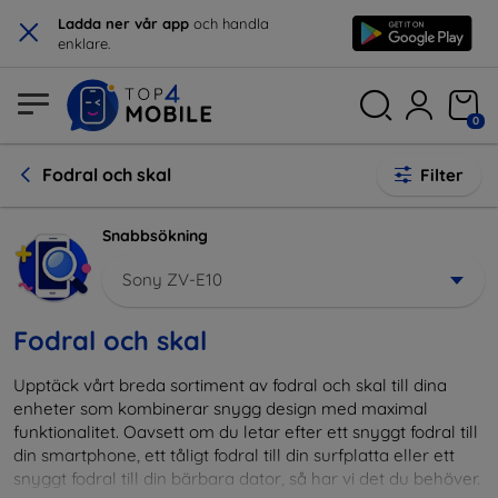
×
Ladda ner vår app
och handla
enklare.
0
Fodral och skal
Filter
Snabbsökning
Sony ZV-E10
Fodral och skal
Upptäck vårt breda sortiment av fodral och skal till dina
enheter som kombinerar snygg design med maximal
funktionalitet. Oavsett om du letar efter ett snyggt fodral till
din smartphone, ett tåligt fodral till din surfplatta eller ett
snyggt fodral till din bärbara dator, så har vi det du behöver.