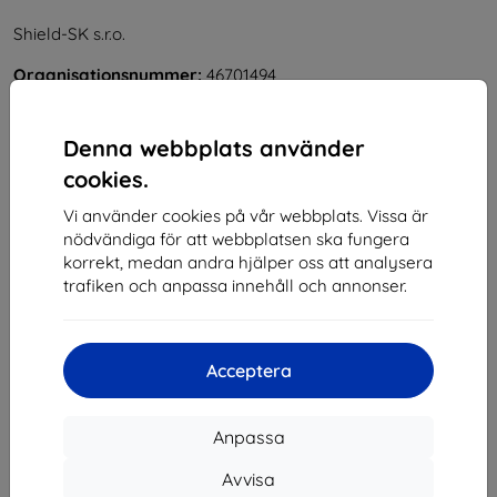
Shield-SK s.r.o.
Organisationsnummer:
46701494
Momsregistreringsnummer:
SK2023549671
Denna webbplats använder
Kontakt
cookies.
Vi använder cookies på vår webbplats. Vissa är
info@top4mobile.eu
nödvändiga för att webbplatsen ska fungera
Skriv till oss
korrekt, medan andra hjälper oss att analysera
trafiken och anpassa innehåll och annonser.
Måndag till fredag:
På nätet
8:00 - 16:00
Lördag och söndag:
Acceptera
Offline
Anpassa
Handla
Avvisa