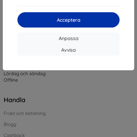
Kontakt
Acceptera
info@top4mobile.eu
Anpassa
Skriv till oss
Avvisa
Måndag till fredag:
På nätet
8:00 - 16:00
Lördag och söndag:
Offline
Handla
Frakt och betalning
Blogg
Cashback