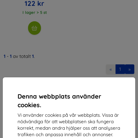
122 kr
I lager > 5 st
1
-
1
av totalt
1
.
«
1
»
Denna webbplats använder
cookies.
Vi använder cookies på vår webbplats. Vissa är
Shield-SK s.r.o.
nödvändiga för att webbplatsen ska fungera
korrekt, medan andra hjälper oss att analysera
Organisationsnummer:
46701494
trafiken och anpassa innehåll och annonser.
Momsregistreringsnummer:
SK2023549671