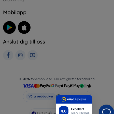
Mobilapp
Anslut dig till oss
©
2026
top4mobile.se. Alla rättigheter förbehållna.
Top4Mobile.se
Våra webbutiker
Excellent
4.6
13573 reviews
AI powered by
Eurion