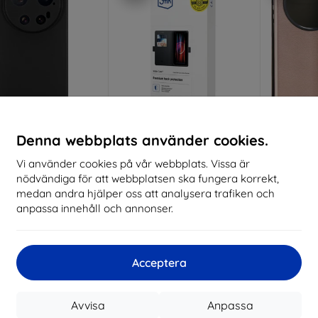
Rabatt
Rabatt
R
Denna webbplats använder cookies.
%
-10%
-10%
med
EXTRA10
med
EXTRA10
kupong
kupong
Vi använder cookies på vår webbplats. Vissa är
nödvändiga för att webbplatsen ska fungera korrekt,
ical TPU Cover for
3mk Wallet Case
Beline B
omi 17 Ultra Black
Smartphone case for
for Xiao
medan andra hjälper oss att analysera trafiken och
(57983129805)
Xiaomi 17 Ultra
gold (
anpassa innehåll och annonser.
147 kr
180 kr
132 kr
162 kr
I lager > 5 st
I lager > 5 st
I 
Acceptera
-10%
-10%
Avvisa
Anpassa