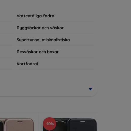
rerad del av din vardagsoutfit. För teknikälskare
Vattentåliga fodral
Ryggsäckar och väskor
Supertunna, minimalistiska
Resväskor och boxar
Kortfodral
-10%