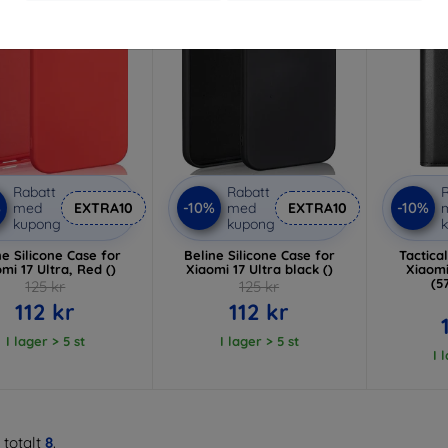
Rabatt
Rabatt
R
%
-10%
-10%
med
EXTRA10
med
EXTRA10
kupong
kupong
ne Silicone Case for
Beline Silicone Case for
Tactica
mi 17 Ultra, Red ()
Xiaomi 17 Ultra black ()
Xiaomi
(5
125 kr
125 kr
112 kr
112 kr
I lager > 5 st
I lager > 5 st
I 
 totalt
8
.