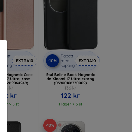
abatt
Rabatt
-10%
med
EXTRA10
med
EXTRA10
kupong
kupong
ook Magnetic Case
Etui Beline Book Magnetic
mi 17 Ultra, rose
do Xiaomi 17 Ultra czarny
05903919064949)
(05900168330009)
136 kr
136 kr
122 kr
122 kr
lager > 5 st
I lager > 5 st
-10%