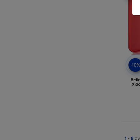
-10
Beli
Xiao
1
-
8
av