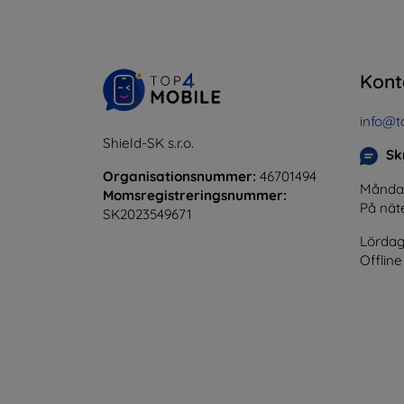
Kont
info@t
Shield-SK s.r.o.
Skr
Organisationsnummer:
46701494
Måndag 
Momsregistreringsnummer:
På nät
SK2023549671
Lördag
Offline