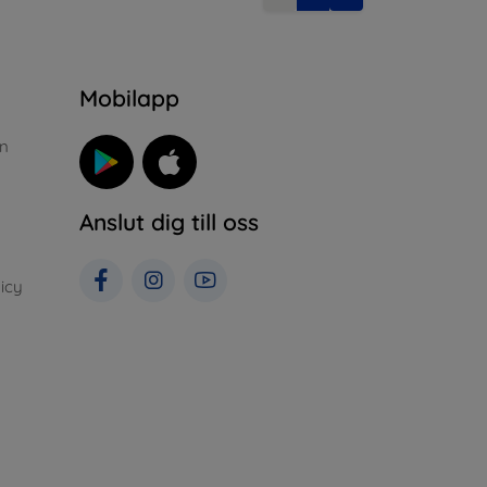
n
Mobilapp
n
Anslut dig till oss
icy