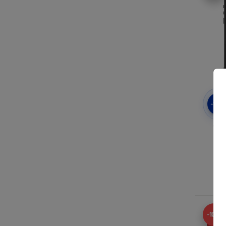
-10
Tact
Xia
-10%