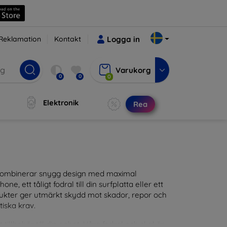
Reklamation
Kontakt
Logga in
Varukorg
0
0
0
Elektronik
Rea
m kombinerar snygg design med maximal
ne, ett tåligt fodral till din surfplatta eller ett
odukter ger utmärkt skydd mot skador, repor och
tiska krav.
tillbehör till din enhet. Våra fodral och skal är