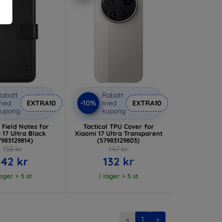
abatt
Rabatt
-10%
med
EXTRA10
med
EXTRA10
kupong
kupong
l Field Notes for
Tactical TPU Cover for
 17 Ultra Black
Xiaomi 17 Ultra Transparent
7983129814)
(57983129803)
158 kr
147 kr
142 kr
132 kr
lager > 5 st
I lager > 5 st
«
1
»