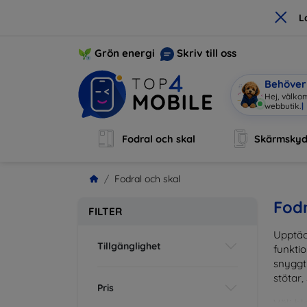
×
L
Grön energi
Skriv till oss
Behöver 
Hej, välkom
webbuti
|
Fodral och skal
Skärmsky
Fodral och skal
Fodr
FILTER
Upptäc
Tillgänglighet
funktio
snyggt 
stötar,
Pris
Välj bl