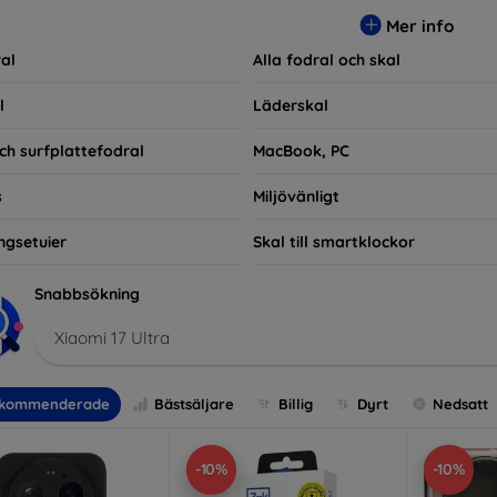
ra praktiska utan också moderiktiga, vilket gör dem till en integ
Mer info
e som bara vill skydda sin investering, vi finns här för dig.
al
Alla fodral och skal
l
Läderskal
ch surfplattefodral
MacBook, PC
s
Miljövänligt
ngsetuier
Skal till smartklockor
Snabbsökning
Xiaomi 17 Ultra
kommenderade
Bästsäljare
Billig
Dyrt
Nedsatt
-10%
-10%