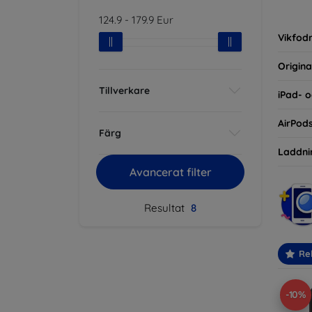
inte ba
124.9
-
179.9
Eur
eller d
Vikfodr
Origina
Tillverkare
iPad- o
AirPod
Färg
Laddni
Avancerat filter
Resultat
8
Re
-10%