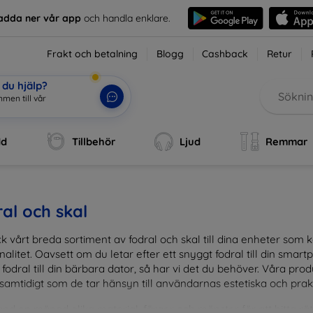
adda ner vår app
och handla enklare.
Frakt och betalning
Blogg
Cashback
Retur
du hjälp?
men till vår
dd
Tillbehör
Ljud
Remmar
al och skal
k vårt breda sortiment av fodral och skal till dina enheter so
nalitet. Oavsett om du letar efter ett snyggt fodral till din smartpho
fodral till din bärbara dator, så har vi det du behöver. Våra pr
 samtidigt som de tar hänsyn till användarnas estetiska och prak
and en mängd olika material, färger och mönster för att hitta rätt 