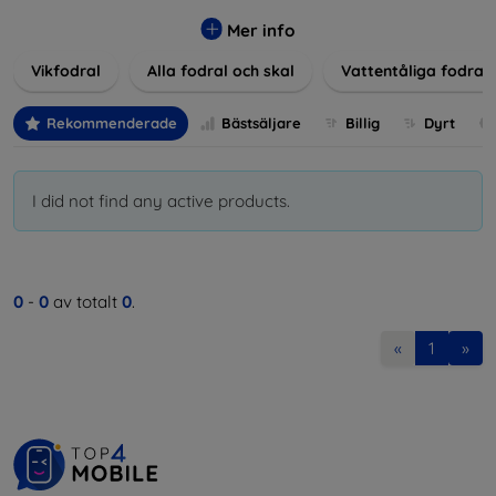
Våra produkter ger utmärkt skydd mot skador, repor och
stötar, samtidigt som de tar hänsyn till användarnas
Mer info
estetiska och praktiska krav.
Vikfodral
Alla fodral och skal
Vattentåliga fodral
Välj bland en mängd olika material, färger och mönster för
att hitta rätt tillbehör till din enhet. Våra fodral och skal är
Rekommenderade
Bästsäljare
Billig
Dyrt
inte bara praktiska utan också moderiktiga, vilket gör dem
till en integrerad del av din vardagsoutfit. För teknikälskare
eller de som bara vill skydda sin investering, vi finns här för
I did not find any active products.
dig.
0
-
0
av totalt
0
.
«
1
»