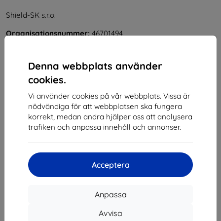
Shield-SK s.r.o.
Organisationsnummer:
46701494
Momsregistreringsnummer:
SK2023549671
Denna webbplats använder
Kontakt
cookies.
Vi använder cookies på vår webbplats. Vissa är
info@top4mobile.eu
nödvändiga för att webbplatsen ska fungera
Skriv till oss
korrekt, medan andra hjälper oss att analysera
trafiken och anpassa innehåll och annonser.
Måndag till fredag:
På nätet
8:00 - 16:00
Lördag och söndag:
Acceptera
Offline
Anpassa
Handla
Avvisa