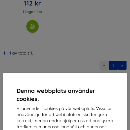
112 kr
I lager 1 st
1
-
1
av totalt
1
.
«
1
»
Denna webbplats använder
cookies.
Vi använder cookies på vår webbplats. Vissa är
Shield-SK s.r.o.
nödvändiga för att webbplatsen ska fungera
korrekt, medan andra hjälper oss att analysera
Organisationsnummer:
46701494
trafiken och anpassa innehåll och annonser.
Momsregistreringsnummer:
SK2023549671