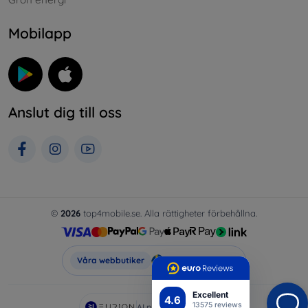
Mobilapp
Anslut dig till oss
©
2026
top4mobile.se. Alla rättigheter förbehållna.
Top4Mobile.se
Våra webbutiker
Excellent
4.6
13575 reviews
AI powered by
Eurion