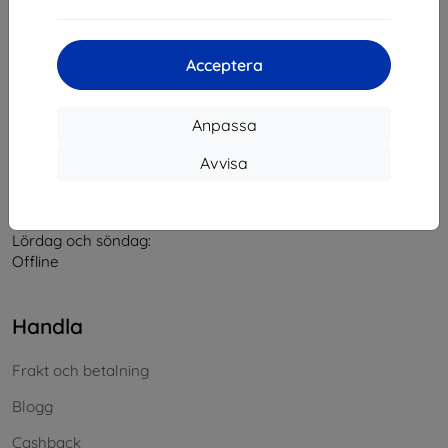
Kontakt
Acceptera
info@top4mobile.eu
Anpassa
Skriv till oss
Avvisa
Måndag till fredag:
På nätet
8:00 - 16:00
Lördag och söndag:
Offline
Handla
Frakt och betalning
Blogg
Cashback