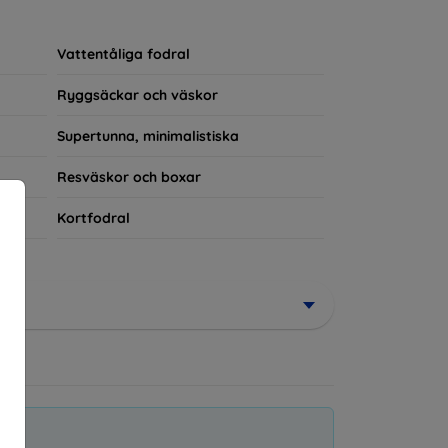
rerad del av din vardagsoutfit. För teknikälskare
Vattentåliga fodral
Ryggsäckar och väskor
Supertunna, minimalistiska
Resväskor och boxar
Kortfodral