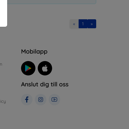
«
1
»
n
Mobilapp
n
Anslut dig till oss
icy