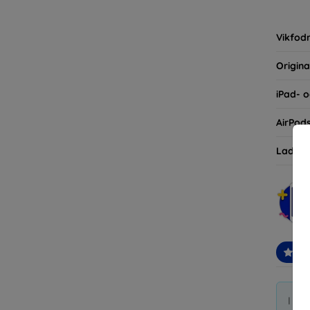
inte ba
eller d
Vikfodr
Origina
iPad- o
AirPod
Laddni
Re
I di