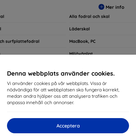
ra praktiska utan också moderiktiga, vilket gör dem till en integ
Mer info
e som bara vill skydda sin investering, vi finns här för dig.
al
Alla fodral och skal
l
Läderskal
ch surfplattefodral
MacBook, PC
s
Miljövänligt
ngsetuier
Skal till smartklockor
Denna webbplats använder cookies.
Snabbsökning
Vi använder cookies på vår webbplats. Vissa är
nödvändiga för att webbplatsen ska fungera korrekt,
Xiaomi Poco F5
medan andra hjälper oss att analysera trafiken och
anpassa innehåll och annonser.
kommenderade
Bästsäljare
Billig
Dyrt
Nedsatt
Acceptera
d not find any active products.