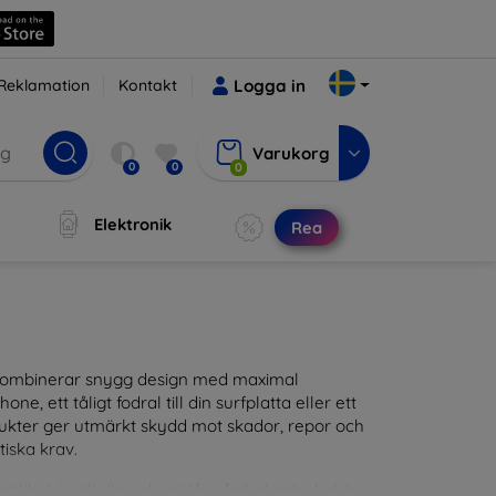
Reklamation
Kontakt
Logga in
Varukorg
0
0
0
Elektronik
Rea
m kombinerar snygg design med maximal
ne, ett tåligt fodral till din surfplatta eller ett
odukter ger utmärkt skydd mot skador, repor och
tiska krav.
tillbehör till din enhet. Våra fodral och skal är