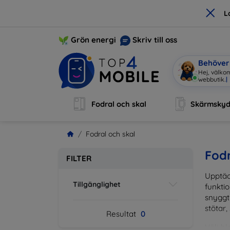
×
L
Grön energi
Skriv till oss
Behöver 
Hej, välkom
webbutik.
|
Fodral och skal
Skärmsky
Fodral och skal
Fodr
FILTER
Upptäc
Tillgänglighet
funktio
snyggt 
stötar,
Resultat
0
Välj bl