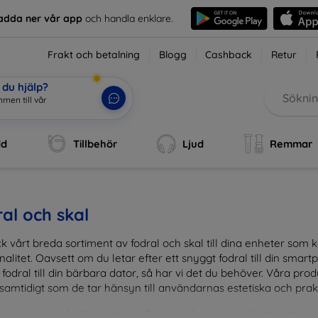
adda ner vår app
och handla enklare.
Frakt och betalning
Blogg
Cashback
Retur
du hjälp?
men till vår
dd
Tillbehör
Ljud
Remmar
al och skal
k vårt breda sortiment av fodral och skal till dina enheter so
nalitet. Oavsett om du letar efter ett snyggt fodral till din smartpho
fodral till din bärbara dator, så har vi det du behöver. Våra pr
 samtidigt som de tar hänsyn till användarnas estetiska och prak
and en mängd olika material, färger och mönster för att hitta rätt 