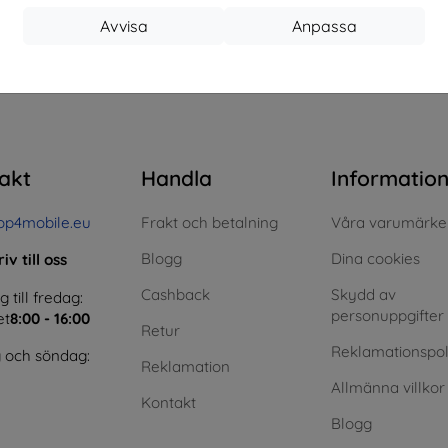
Avvisa
Anpassa
 totalt
0
.
akt
Handla
Informatio
op4mobile.eu
Frakt och betalning
Våra varumärke
Blogg
Dina cookies
iv till oss
Cashback
Skydd av
till fredag:
personuppgifter
et
8:00 - 16:00
Retur
Reklamationspol
 och söndag:
Reklamation
Allmänna villkor
Kontakt
Blogg