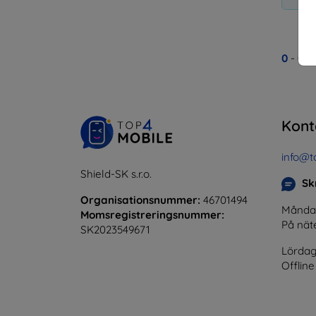
0
-
0
av
Kont
info@t
Shield-SK s.r.o.
Skr
Organisationsnummer:
46701494
Måndag 
Momsregistreringsnummer:
På nät
SK2023549671
Lördag
Offline