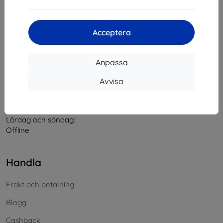
Kontakt
Acceptera
info@top4mobile.eu
Anpassa
Skriv till oss
Avvisa
Måndag till fredag:
På nätet
8:00 - 16:00
Lördag och söndag:
Offline
Handla
Frakt och betalning
Blogg
Cashback