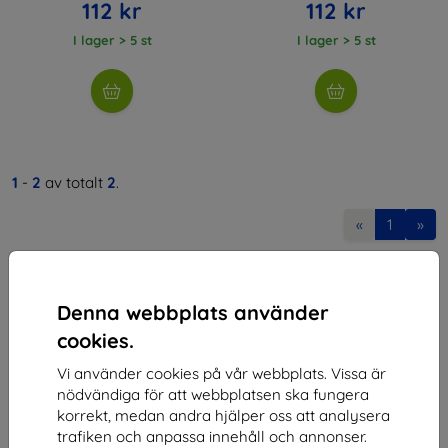
112 kr
112 kr
I lager > 5 st
I lager > 5 st
1
-
2
av totalt
2
.
«
1
»
Denna webbplats använder
cookies.
Vi använder cookies på vår webbplats. Vissa är
Shield-SK s.r.o.
nödvändiga för att webbplatsen ska fungera
korrekt, medan andra hjälper oss att analysera
Organisationsnummer:
46701494
trafiken och anpassa innehåll och annonser.
Momsregistreringsnummer:
SK2023549671