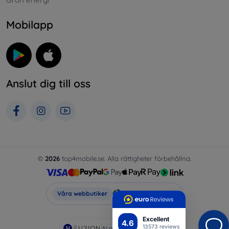
Mobilapp
Anslut dig till oss
©
2026
top4mobile.se. Alla rättigheter förbehållna.
Top4Mobile.se
Våra webbutiker
Excellent
4.6
13573 reviews
AI powered by
Eurion