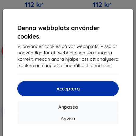
112 kr
112 kr
I lager > 5 st
I lager > 5 st
Denna webbplats använder
cookies.
Vi använder cookies på vår webbplats. Vissa är
-10%
nödvändiga för att webbplatsen ska fungera
korrekt, medan andra hjälper oss att analysera
trafiken och anpassa innehåll och annonser.
Acceptera
Rabatt
Anpassa
-10%
med
EXTRA10
kupong
Avvisa
Beline Candy Case Xiaomi Poco
X5 Pro black
125 kr