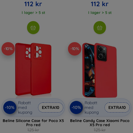
112 kr
112 kr
I lager > 5 st
I lager > 5 st
-10%
-10%
Rabatt
Rabatt
-10%
-10%
med
EXTRA10
med
EXTRA10
kupong
kupong
Beline Silicone Case for Poco X5
Beline Candy Case Xiaomi Poco
Pro red
X5 Pro red
125 kr
125 kr