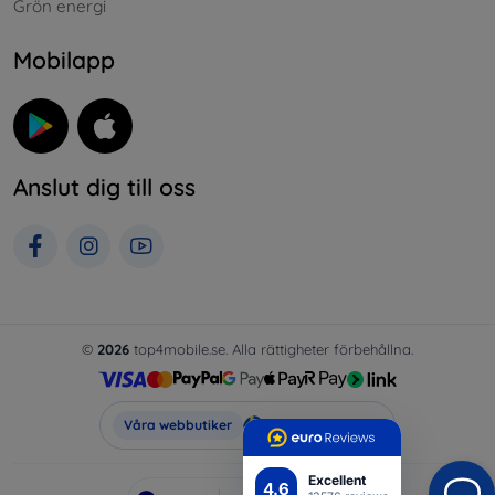
Grön energi
Mobilapp
Anslut dig till oss
©
2026
top4mobile.se. Alla rättigheter förbehållna.
Top4Mobile.se
Våra webbutiker
Excellent
4.6