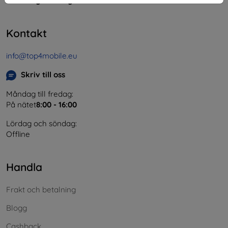
Momsregistreringsnummer:
SK2023549671
Kontakt
info@top4mobile.eu
Skriv till oss
Måndag till fredag:
På nätet
8:00 - 16:00
Lördag och söndag:
Offline
Handla
Frakt och betalning
Blogg
Cashback