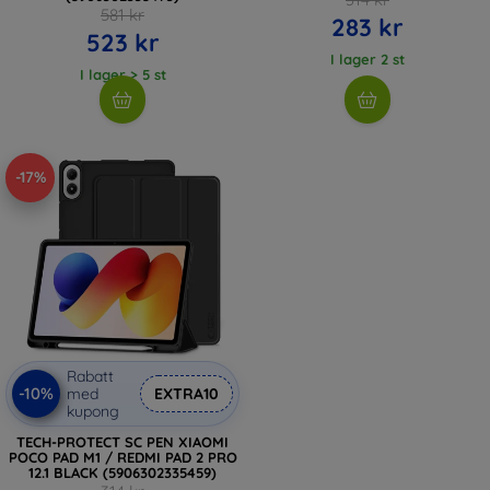
581 kr
283 kr
523 kr
I lager 2 st
I lager > 5 st
-17%
Rabatt
-10%
med
EXTRA10
kupong
TECH-PROTECT SC PEN XIAOMI
POCO PAD M1 / REDMI PAD 2 PRO
12.1 BLACK (5906302335459)