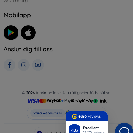
Grön energi
Mobilapp
Anslut dig till oss
©
2026
top4mobile.se. Alla rättigheter förbehållna.
Top4Mobile.se
Våra webbutiker
Excellent
4.6
13575 reviews