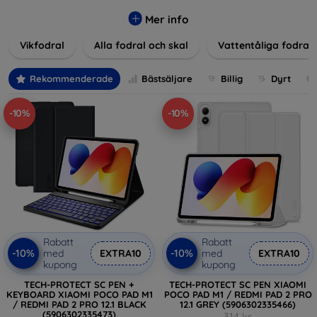
Våra produkter ger utmärkt skydd mot skador, repor och
stötar, samtidigt som de tar hänsyn till användarnas
Mer info
estetiska och praktiska krav.
Vikfodral
Alla fodral och skal
Vattentåliga fodral
Välj bland en mängd olika material, färger och mönster för
att hitta rätt tillbehör till din enhet. Våra fodral och skal är
Rekommenderade
Bästsäljare
Billig
Dyrt
inte bara praktiska utan också moderiktiga, vilket gör dem
till en integrerad del av din vardagsoutfit. För teknikälskare
-10%
-10%
eller de som bara vill skydda sin investering, vi finns här för
dig.
Rabatt
Rabatt
-10%
-10%
med
EXTRA10
med
EXTRA10
kupong
kupong
TECH-PROTECT SC PEN +
TECH-PROTECT SC PEN XIAOMI
KEYBOARD XIAOMI POCO PAD M1
POCO PAD M1 / REDMI PAD 2 PRO
/ REDMI PAD 2 PRO 12.1 BLACK
12.1 GREY (5906302335466)
(5906302335473)
314 kr