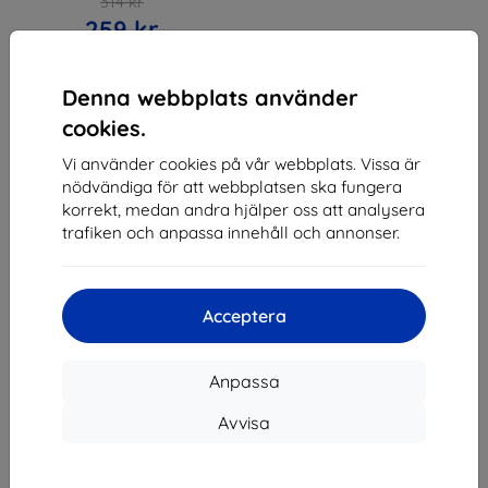
314 kr
259 kr
Sista varan i lager
Denna webbplats använder
cookies.
Vi använder cookies på vår webbplats. Vissa är
nödvändiga för att webbplatsen ska fungera
1
-
3
av totalt
3
.
korrekt, medan andra hjälper oss att analysera
trafiken och anpassa innehåll och annonser.
«
1
»
Acceptera
Anpassa
Avvisa
Shield-SK s.r.o.
Organisationsnummer:
46701494