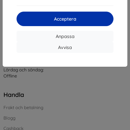
Kontakt
Acceptera
info@top4mobile.eu
Anpassa
Skriv till oss
Avvisa
Måndag till fredag:
På nätet
8:00 - 16:00
Lördag och söndag:
Offline
Handla
Frakt och betalning
Blogg
Cashback