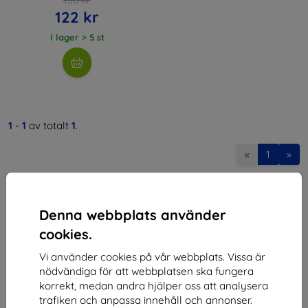
122 kr
I lager > 5 st
1
-
1
av totalt
1
.
«
1
»
Denna webbplats använder
cookies.
Vi använder cookies på vår webbplats. Vissa är
Shield-SK s.r.o.
nödvändiga för att webbplatsen ska fungera
korrekt, medan andra hjälper oss att analysera
Organisationsnummer:
46701494
trafiken och anpassa innehåll och annonser.
Momsregistreringsnummer:
SK2023549671