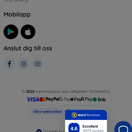
Mobilapp
Anslut dig till oss
©
2026
top4mobile.se. Alla rättigheter förbehållna.
Top4Mobile.se
Våra webbutiker
Excellent
4.6
13575 reviews
AI powered by
Eurion