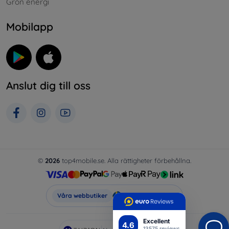
Grön energi
Mobilapp
Anslut dig till oss
©
2026
top4mobile.se. Alla rättigheter förbehållna.
Top4Mobile.se
Våra webbutiker
Excellent
4.6
13575 reviews