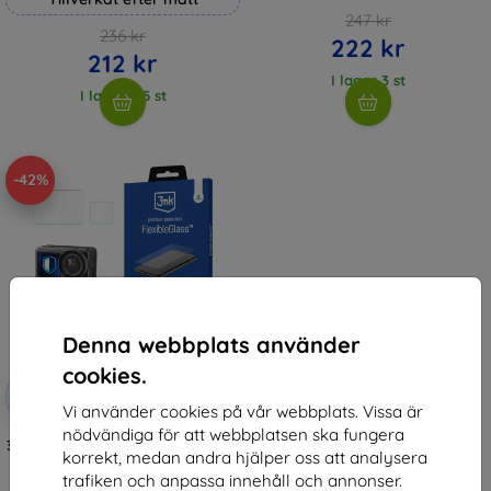
247 kr
236 kr
222 kr
212 kr
I lager 3 st
I lager > 5 st
-42%
Denna webbplats använder
cookies.
Rabatt
-10%
med
EXTRA10
Vi använder cookies på vår webbplats. Vissa är
kupong
nödvändiga för att webbplatsen ska fungera
3MK FlexibleGlass AKASO Brave 8
korrekt, medan andra hjälper oss att analysera
Hybrid Glass (5903108519618)
161 kr
trafiken och anpassa innehåll och annonser.