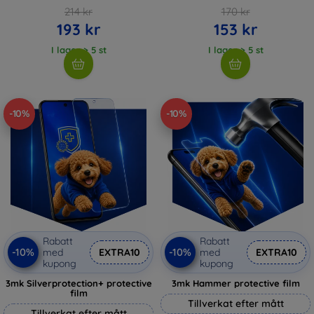
214 kr
170 kr
193 kr
153 kr
I lager > 5 st
I lager > 5 st
-10%
-10%
Rabatt
Rabatt
-10%
-10%
med
EXTRA10
med
EXTRA10
kupong
kupong
3mk Silverprotection+ protective
3mk Hammer protective film
film
Tillverkat efter mått
Tillverkat efter mått