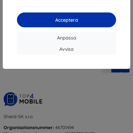
93 kr
Sista varan i lager
Acceptera
Anpassa
Avvisa
1
-
5
av totalt
5
.
«
1
»
Shield-SK s.r.o.
Organisationsnummer:
46701494