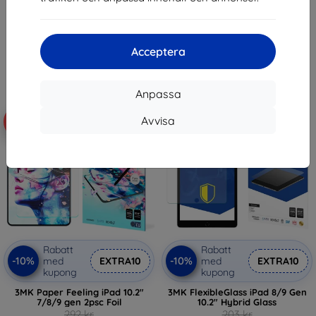
515 kr
138 kr
463 kr
I lager 2 st
I lager 4 st
Acceptera
Anpassa
Avvisa
-17%
-10%
Rabatt
Rabatt
-10%
-10%
med
EXTRA10
med
EXTRA10
kupong
kupong
3MK Paper Feeling iPad 10.2"
3MK FlexibleGlass iPad 8/9 Gen
7/8/9 gen 2psc Foil
10.2" Hybrid Glass
292 kr
203 kr