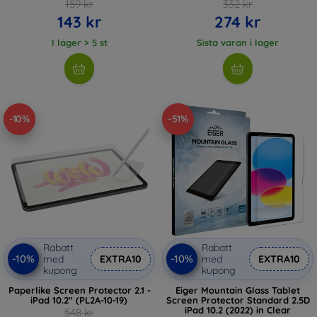
159 kr
332 kr
143 kr
274 kr
I lager > 5 st
Sista varan i lager
-10%
-51%
Rabatt
Rabatt
-10%
-10%
med
EXTRA10
med
EXTRA10
kupong
kupong
Paperlike Screen Protector 2.1 -
Eiger Mountain Glass Tablet
iPad 10.2" (PL2A-10-19)
Screen Protector Standard 2.5D
iPad 10.2 (2022) in Clear
548 kr