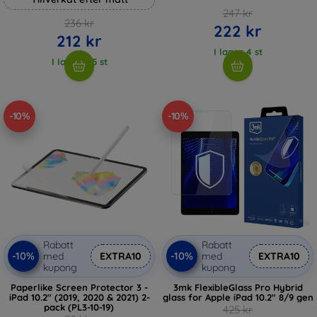
247 kr
236 kr
222 kr
212 kr
I lager 4 st
I lager > 5 st
-10%
-10%
Rabatt
Rabatt
-10%
-10%
med
EXTRA10
med
EXTRA10
kupong
kupong
Paperlike Screen Protector 3 -
3mk FlexibleGlass Pro Hybrid
iPad 10.2" (2019, 2020 & 2021) 2-
glass for Apple iPad 10.2" 8/9 gen
pack (PL3-10-19)
425 kr