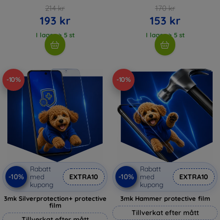
214 kr
170 kr
193 kr
153 kr
I lager > 5 st
I lager > 5 st
-10%
-10%
Rabatt
Rabatt
-10%
-10%
med
EXTRA10
med
EXTRA10
kupong
kupong
3mk Silverprotection+ protective
3mk Hammer protective film
film
Tillverkat efter mått
Tillverkat efter mått