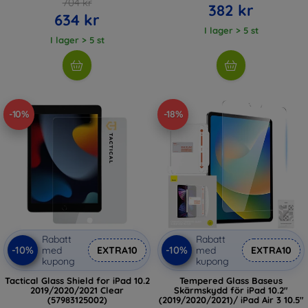
704 kr
382 kr
634 kr
I lager > 5 st
I lager > 5 st
-10%
-18%
Rabatt
Rabatt
-10%
-10%
med
EXTRA10
med
EXTRA10
kupong
kupong
Tactical Glass Shield for iPad 10.2
Tempered Glass Baseus
2019/2020/2021 Clear
Skärmskydd för iPad 10.2"
(57983125002)
(2019/2020/2021)/ iPad Air 3 10.5"