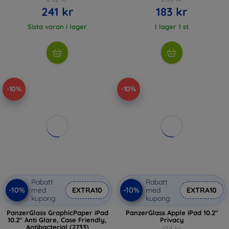
241 kr
183 kr
Sista varan i lager
I lager 1 st
-10%
-10%
Rabatt
Rabatt
-10%
-10%
med
EXTRA10
med
EXTRA10
kupong
kupong
PanzerGlass GraphicPaper iPad
PanzerGlass Apple iPad 10.2''
10.2" Anti Glare, Case Friendly,
Privacy
Antibacterial (2733)
414 kr