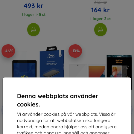
332 kr
493 kr
164 kr
I lager > 5 st
I lager 2 st
-46%
-10%
Denna webbplats använder
cookies.
Rabatt
Rabatt
-10%
-10%
med
EXTRA10
med
EXTRA10
Vi använder cookies på vår webbplats. Vissa är
kupong
kupong
nödvändiga för att webbplatsen ska fungera
3MK HardGlass Apple iPad 10.2"
PanzerGlass E2E Super+ iPad
korrekt, medan andra hjälper oss att analysera
8gen/9gen
10.2" CamSlider Case Friendly
(2729)
253 kr
trafiken och anpassa innehåll och annonser.