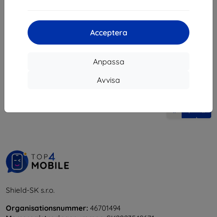
263 kr
183 kr
I lager 1 st
I lager > 5 st
Acceptera
Anpassa
Avvisa
1
-
6
av totalt
6
.
«
1
»
Shield-SK s.r.o.
Organisationsnummer:
46701494