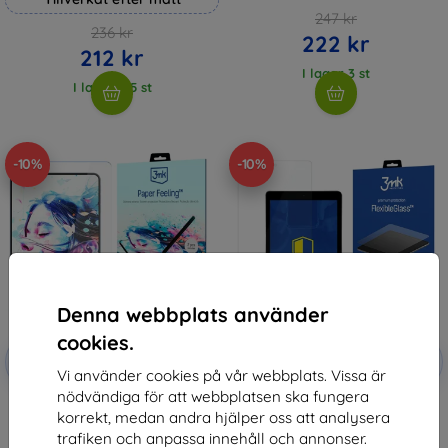
247 kr
236 kr
222 kr
212 kr
I lager 3 st
I lager > 5 st
-10%
-10%
Denna webbplats använder
cookies.
Rabatt
Rabatt
-10%
-10%
med
EXTRA10
med
EXTRA10
Vi använder cookies på vår webbplats. Vissa är
kupong
kupong
nödvändiga för att webbplatsen ska fungera
3mk Paper Feeling Protective
3MK FlexibleGlass iPad 5 2017
korrekt, medan andra hjälper oss att analysera
film for Apple iPad 5 2017
AIR/AIR2 9,7 Hybrid Glass
292 kr
203 kr
trafiken och anpassa innehåll och annonser.