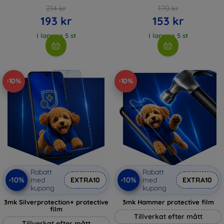
214 kr
170 kr
193 kr
153 kr
I lager > 5 st
I lager > 5 st
-10%
-10%
Rabatt
Rabatt
-10%
-10%
med
EXTRA10
med
EXTRA10
kupong
kupong
3mk Silverprotection+ protective
3mk Hammer protective film
film
Tillverkat efter mått
Tillverkat efter mått