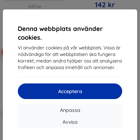
142 kr
247 kr
222 kr
I lager > 5 st
I lager 4 st
Denna webbplats använder
cookies.
Vi använder cookies på vår webbplats. Vissa är
-10%
nödvändiga för att webbplatsen ska fungera
korrekt, medan andra hjälper oss att analysera
trafiken och anpassa innehåll och annonser.
Acceptera
Rabatt
Anpassa
-10%
med
EXTRA10
kupong
Avvisa
3MK FlexibleGlass iPad Pro 9,7"
Hybrid Glass
203 kr