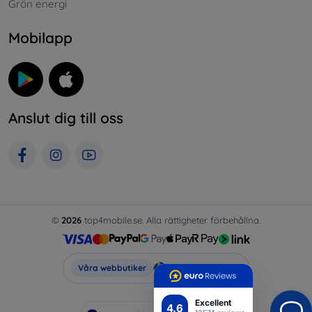
Grön energi
Mobilapp
Anslut dig till oss
©
2026
top4mobile.se. Alla rättigheter förbehållna.
Top4Mobile.se
Våra webbutiker
Excellent
4.6