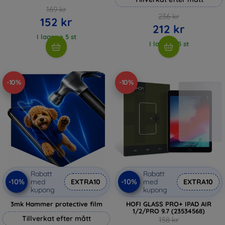
169 kr
236 kr
152 kr
212 kr
I lager > 5 st
I lager > 5 st
-10%
-10%
Rabatt
Rabatt
-10%
-10%
med
EXTRA10
med
EXTRA10
kupong
kupong
3mk Hammer protective film
HOFI GLASS PRO+ IPAD AIR
1/2/PRO 9.7 (23534568)
Tillverkat efter mått
158 kr