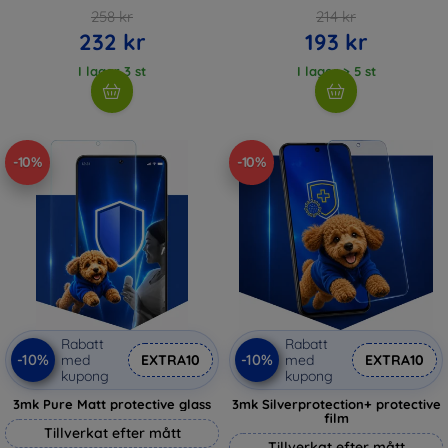
258 kr
214 kr
232 kr
193 kr
I lager 3 st
I lager > 5 st
-10%
-10%
Rabatt
Rabatt
-10%
-10%
med
EXTRA10
med
EXTRA10
kupong
kupong
3mk Pure Matt protective glass
3mk Silverprotection+ protective
film
Tillverkat efter mått
Tillverkat efter mått