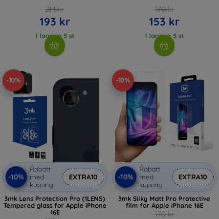
214 kr
170 kr
193 kr
153 kr
I lager > 5 st
I lager > 5 st
-10%
-10%
Rabatt
Rabatt
-10%
-10%
med
EXTRA10
med
EXTRA10
kupong
kupong
3mk Lens Protection Pro (1LENS)
3mk Silky Matt Pro Protective
Tempered glass for Apple iPhone
film for Apple iPhone 16E
16E
170 kr