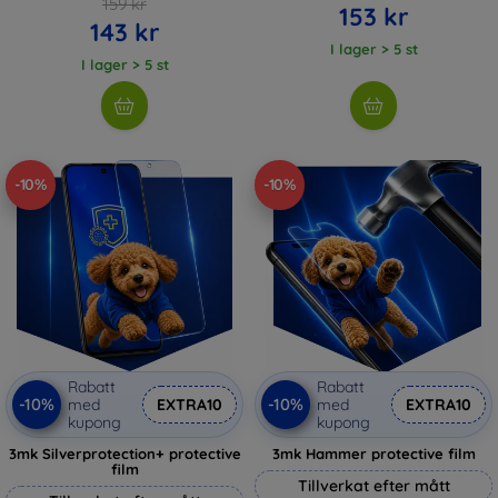
159 kr
153 kr
143 kr
I lager > 5 st
I lager > 5 st
-10%
-10%
Rabatt
Rabatt
-10%
-10%
med
EXTRA10
med
EXTRA10
kupong
kupong
3mk Silverprotection+ protective
3mk Hammer protective film
film
Tillverkat efter mått