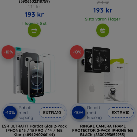
(5906302318759)
214 kr
214 kr
193 kr
193 kr
Sista varan i lager
I lager > 5 st
-10%
-10%
Rabatt
Rabatt
-10%
-10%
med
EXTRA10
med
EXTRA10
kupong
kupong
ESR ULTRAFIT Härdat Glas 2-Pack
RINGKE CAMERA FRAME
IPHONE 13 / 13 PRO / 14 / 16E
PROTECTOR 2-PACK IPHONE 16E
Klar (4894240266144)
BLACK (8800293852933)