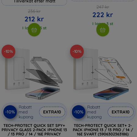
Tillverkat efter mått
247 kr
236 kr
222 kr
212 kr
I lager 3 st
I lager > 5 st
-10%
-10%
Rabatt
Rabatt
-10%
-10%
med
EXTRA10
med
EXTRA10
kupong
kupong
TECH-PROTECT QUICK SET SPY+
TECH-PROTECT QUICK SET+ 2-
PRIVACY GLASS 2-PACK IPHONE 13
PACK IPHONE 13 / 13 PRO / 14 /
/ 13 PRO / 14 / 16E PRIVACY
16E SVART (5906302363186)