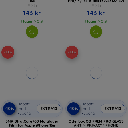
16E
Pro/14/16e Black (57983127189)
159 kr
159 kr
143 kr
143 kr
I lager > 5 st
I lager > 5 st
-10%
-10%
Rabatt
Rabatt
-10%
-10%
med
EXTRA10
med
EXTRA10
kupong
kupong
3MK StratCore700 Multilayer
Otterbox OB PREM PRO GLASS
Film for Apple iPhone 16e
ANTIM PRIVACY/IPHONE