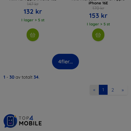
iPhone 16E
147 kr
170 kr
132 kr
153 kr
I lager > 5 st
I lager > 5 st
4
fler...
1
-
30
av totalt
34
.
2
»
«
1