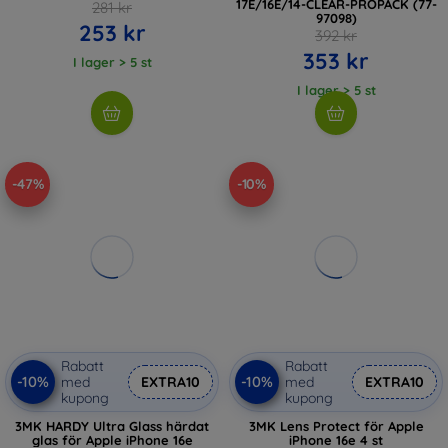
17E/16E/14-CLEAR-PROPACK (77-
281 kr
97098)
253 kr
392 kr
353 kr
I lager > 5 st
I lager > 5 st
-47%
-10%
Rabatt
Rabatt
-10%
-10%
med
EXTRA10
med
EXTRA10
kupong
kupong
3MK HARDY Ultra Glass härdat
3MK Lens Protect för Apple
glas för Apple iPhone 16e
iPhone 16e 4 st