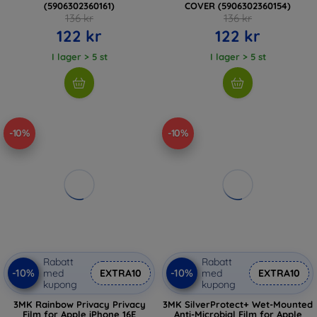
(5906302360161)
COVER (5906302360154)
136 kr
136 kr
122 kr
122 kr
I lager > 5 st
I lager > 5 st
-10%
-10%
Rabatt
Rabatt
-10%
-10%
med
EXTRA10
med
EXTRA10
kupong
kupong
3MK Rainbow Privacy Privacy
3MK SilverProtect+ Wet-Mounted
Film for Apple iPhone 16E
Anti-Microbial Film for Apple