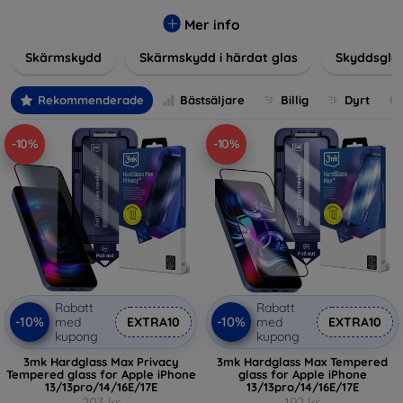
glas, skyddsfilmer och andra lösningar som garanterar
säkerhet och förlänger skärmarnas livslängd. Härdat glas
Mer info
ger hög rep- och slagtålighet, medan filmer ger skydd mot
Skärmskydd
Skärmskydd i härdat glas
Skyddsgla
mindre skador samtidigt som de minimerar fingeravtryck.
Välj rätt skydd för din enhet och skydda din investering från
vardagens fallgropar. Vårt sortiment omfattar produkter
Rekommenderade
Bästsäljare
Billig
Dyrt
som är kompatibla med en mängd olika märken och
modeller, vilket säkerställer att varje kund hittar det
-10%
-10%
perfekta skyddet för sin enhet.
Rabatt
Rabatt
-10%
-10%
med
EXTRA10
med
EXTRA10
kupong
kupong
3mk Hardglass Max Privacy
3mk Hardglass Max Tempered
Tempered glass for Apple iPhone
glass for Apple iPhone
13/13pro/14/16E/17E
13/13pro/14/16E/17E
203 kr
192 kr