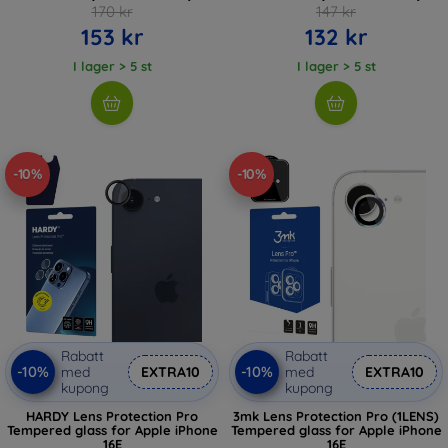
170 kr
147 kr
153 kr
132 kr
I lager > 5 st
I lager > 5 st
-10%
-10%
Rabatt
Rabatt
-10%
-10%
med
EXTRA10
med
EXTRA10
kupong
kupong
HARDY Lens Protection Pro
3mk Lens Protection Pro (1LENS)
Tempered glass for Apple iPhone
Tempered glass for Apple iPhone
16E
16E