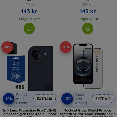
159 kr
159 kr
143 kr
143 kr
I lager > 5 st
I lager > 5 st
-10%
-10%
Rabatt
Rabatt
-10%
-10%
med
EXTRA10
med
EXTRA10
kupong
kupong
3mk Lens Protection Pro (1LENS)
Tactical Glass Shield Privacy
Tempered glass for Apple iPhone
Stealth 5D for Apple iPhone 13/13