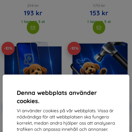
214 kr
170 kr
193 kr
153 kr
I lager > 5 st
I lager > 5 st
-10%
-10%
Denna webbplats använder
cookies.
Rabatt
Rabatt
-10%
-10%
med
EXTRA10
med
EXTRA10
Vi använder cookies på vår webbplats. Vissa är
kupong
kupong
nödvändiga för att webbplatsen ska fungera
3mk Silverprotection+ protective
3mk Hammer protective film
korrekt, medan andra hjälper oss att analysera
film
Tillverkat efter mått
trafiken och anpassa innehåll och annonser.