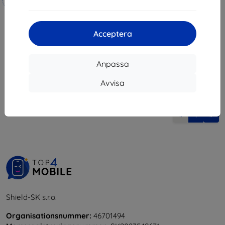
Tillverkat efter mått
247 kr
236 kr
222 kr
212 kr
Acceptera
I lager 4 st
I lager > 5 st
Anpassa
Avvisa
1
-
6
av totalt
6
.
«
1
»
Shield-SK s.r.o.
Organisationsnummer:
46701494