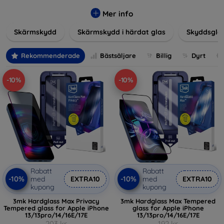
glas, skyddsfilmer och andra lösningar som garanterar
säkerhet och förlänger skärmarnas livslängd. Härdat glas
Mer info
ger hög rep- och slagtålighet, medan filmer ger skydd mot
Skärmskydd
Skärmskydd i härdat glas
Skyddsgla
mindre skador samtidigt som de minimerar fingeravtryck.
Välj rätt skydd för din enhet och skydda din investering från
vardagens fallgropar. Vårt sortiment omfattar produkter
Rekommenderade
Bästsäljare
Billig
Dyrt
som är kompatibla med en mängd olika märken och
modeller, vilket säkerställer att varje kund hittar det
-10%
-10%
perfekta skyddet för sin enhet.
Rabatt
Rabatt
-10%
-10%
med
EXTRA10
med
EXTRA10
kupong
kupong
3mk Hardglass Max Privacy
3mk Hardglass Max Tempered
Tempered glass for Apple iPhone
glass for Apple iPhone
13/13pro/14/16E/17E
13/13pro/14/16E/17E
203 kr
192 kr