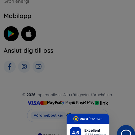
Grön energi
Mobilapp
Anslut dig till oss
©
2026
top4mobile.se. Alla rättigheter förbehållna.
Top4Mobile.se
Våra webbutiker
Excellent
4.6
13575 reviews