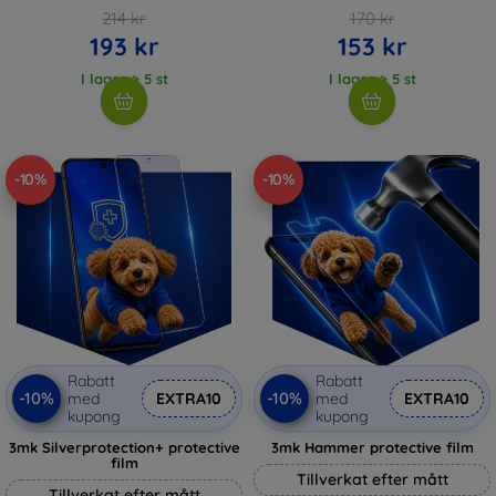
214 kr
170 kr
193 kr
153 kr
I lager > 5 st
I lager > 5 st
-10%
-10%
Rabatt
Rabatt
-10%
-10%
med
EXTRA10
med
EXTRA10
kupong
kupong
3mk Silverprotection+ protective
3mk Hammer protective film
film
Tillverkat efter mått
Tillverkat efter mått