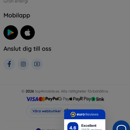
Grön energi
Mobilapp
Anslut dig till oss
©
2026
top4mobile.se. Alla rättigheter förbehållna.
Top4Mobile.se
Våra webbutiker
Excellent
4.6
13575 reviews