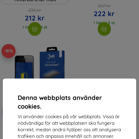
247 kr
236 kr
222 kr
212 kr
I lager 3 st
I lager > 5 st
-10%
Denna webbplats använder
cookies.
Rabatt
-10%
med
EXTRA10
Vi använder cookies på vår webbplats. Vissa är
kupong
nödvändiga för att webbplatsen ska fungera
3MK FlexibleGlass iPhone 4
korrekt, medan andra hjälper oss att analysera
Hybrid Glass
147 kr
trafiken och anpassa innehåll och annonser.