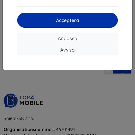
132 kr
I lager > 5 st
Acceptera
Anpassa
Avvisa
1
-
5
av totalt
5
.
«
1
»
Shield-SK s.r.o.
Organisationsnummer:
46701494