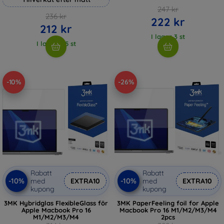
247 kr
236 kr
222 kr
212 kr
I lager 3 st
I lager > 5 st
-10%
-26%
Rabatt
Rabatt
-10%
-10%
med
EXTRA10
med
EXTRA10
kupong
kupong
3MK Hybridglas FlexibleGlass för
3MK PaperFeeling foil for Apple
Apple Macbook Pro 16
Macbook Pro 16 M1/M2/M3/M4
M1/M2/M3/M4
2pcs