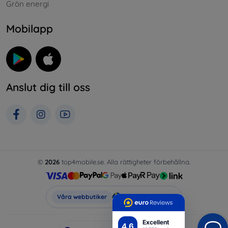
Grön energi
Mobilapp
Anslut dig till oss
©
2026
top4mobile.se. Alla rättigheter förbehållna.
Top4Mobile.se
Våra webbutiker
Excellent
4.6