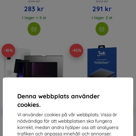
314 kr
392 kr
283 kr
291 kr
I lager > 5 st
I lager 2 st
-10%
-45%
Denna webbplats använder
cookies.
Rabatt
Rabatt
-10%
-10%
med
EXTRA10
med
EXTRA10
Vi använder cookies på vår webbplats. Vissa är
kupong
kupong
nödvändiga för att webbplatsen ska fungera
Spigen SafeView 1-pack -
3MK FlexibleGlass MacBook Pro
korrekt, medan andra hjälper oss att analysera
MacBook Pro 16" M4 2024/M3
16 M1/M2 up to 17" Hybrid Glass
2023/ M2 2023/M1 2021
303 kr
trafiken och anpassa innehåll och annonser.