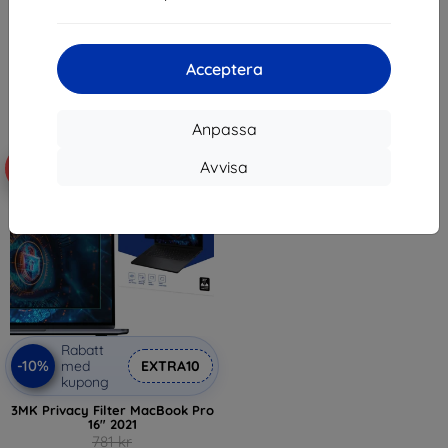
(AFL06157)
167 kr
603 kr
543 kr
Sista varan i lager
Acceptera
I lager > 5 st
Anpassa
Avvisa
-68%
Rabatt
-10%
med
EXTRA10
kupong
3MK Privacy Filter MacBook Pro
16" 2021
781 kr