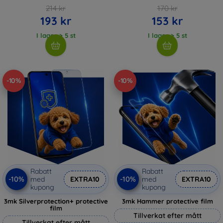
214 kr
170 kr
193 kr
153 kr
I lager > 5 st
I lager > 5 st
-10%
-10%
Rabatt
Rabatt
-10%
-10%
med
EXTRA10
med
EXTRA10
kupong
kupong
3mk Silverprotection+ protective
3mk Hammer protective film
film
Tillverkat efter mått
Tillverkat efter mått