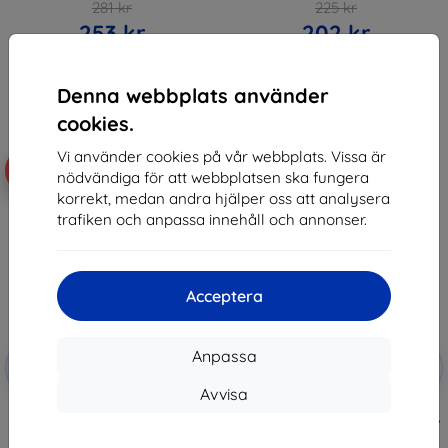
281 kr
225 kr
253 kr
202 kr
I lager > 5 st
I lager > 5 st
Denna webbplats använder
cookies.
Vi använder cookies på vår webbplats. Vissa är
-10%
-23%
nödvändiga för att webbplatsen ska fungera
korrekt, medan andra hjälper oss att analysera
trafiken och anpassa innehåll och annonser.
Acceptera
Rabatt
Rabatt
Anpassa
-10%
-10%
med
EXTRA10
med
EXTRA10
kupong
kupong
Avvisa
TECH-PROTECT GLASS RING 2-
TECH-PROTECT GLASS RING 2-
PACK APPLE WATCH ULTRA 1 / 2 /
PACK APPLE WATCH ULTRA 1 / 2 /
3 (49 MM) TITANIUM
3 (49 MM) TITANIUM