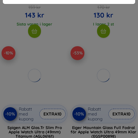
(5906302335633)
(5906302334407)
159 kr
170 kr
143 kr
130 kr
Sista varan i lager
I lager 2 st
-10%
-53%
Rabatt
Rabatt
-10%
-10%
med
EXTRA10
med
EXTRA10
kupong
kupong
Spigen ALM Glas.Tr Slim Pro
Eiger Mountain Glass Full Fodral
Apple Watch Ultra (49mm)
för Apple Watch Ultra 49mm Klar
Titanium (AGL06161)
(EGSP00898)