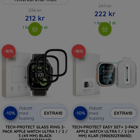
247 kr
236 kr
222 kr
212 kr
I lager 3 st
I lager > 5 st
-10%
-10%
Rabatt
Rabatt
-10%
-10%
med
EXTRA10
med
EXTRA10
kupong
kupong
TECH-PROTECT GLASS RING 2-
TECH-PROTECT EASY SET+ 2-PACK
PACK APPLE WATCH ULTRA 1 / 2 /
APPLE WATCH ULTRA 1 / 2 (49
3 (49 MM) BLACK
MM) KLAR (5906302318650)
(5906302335640)