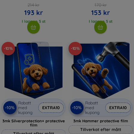
214 kr
170 kr
193 kr
153 kr
I lager > 5 st
I lager > 5 st
-10%
-10%
Rabatt
Rabatt
-10%
-10%
med
EXTRA10
med
EXTRA10
kupong
kupong
3mk Silverprotection+ protective
3mk Hammer protective film
film
Tillverkat efter mått
Tillverkat efter mått