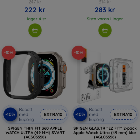
247 kr
314 kr
222 kr
283 kr
I lager 4 st
Sista varan i lager
-10%
-10%
Rabatt
Rabatt
-10%
-10%
med
EXTRA10
med
EXTRA10
kupong
kupong
SPIGEN THIN FIT 360 APPLE
SPIGEN GLAS.TR "EZ FIT" 2-pack
WATCH ULTRA (49 MM) SVART
Apple Watch Ultra (49 mm) klar
(ACS05558)
(AGL05556)