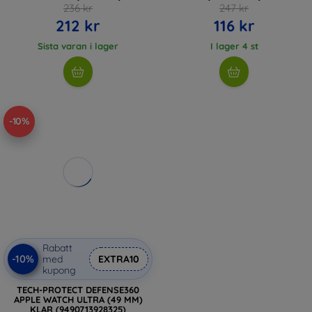
236 kr
247 kr
212 kr
116 kr
Sista varan i lager
I lager 4 st
-10%
Rabatt
-10%
med
EXTRA10
kupong
TECH-PROTECT DEFENSE360
APPLE WATCH ULTRA (49 MM)
KLAR (9490713928325)