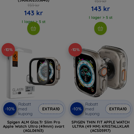
159 kr
159 kr
143 kr
143 kr
I lager > 5 st
I lager > 5 st
-10%
-10%
Rabatt
Rabatt
-10%
-10%
med
EXTRA10
med
EXTRA10
kupong
kupong
Spigen ALM Glas.Tr Slim Pro
SPIGEN THIN FIT APPLE WATCH
Apple Watch Ultra (49mm) svart
ULTRA (49 MM) KRISTALLKLAR
(AGL06163)
(ACS05917)