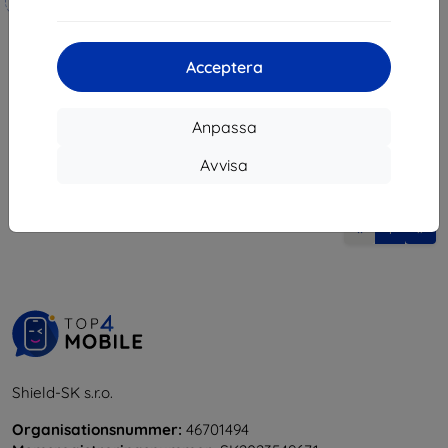
Tillverkat efter mått
247 kr
236 kr
222 kr
212 kr
Acceptera
I lager 4 st
I lager > 5 st
Anpassa
Avvisa
1
-
6
av totalt
6
.
«
1
»
Shield-SK s.r.o.
Organisationsnummer:
46701494