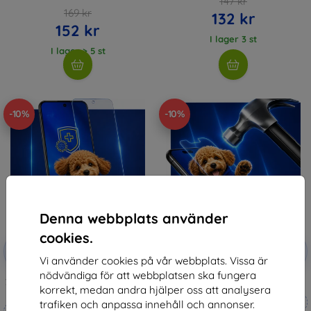
147 kr
169 kr
132 kr
152 kr
I lager 3 st
I lager > 5 st
-10%
-10%
Denna webbplats använder
cookies.
Rabatt
Rabatt
-10%
-10%
med
EXTRA10
med
EXTRA10
Vi använder cookies på vår webbplats. Vissa är
kupong
kupong
nödvändiga för att webbplatsen ska fungera
3mk Silverprotection+ protective
3mk Hammer protective film
korrekt, medan andra hjälper oss att analysera
film
Tillverkat efter mått
trafiken och anpassa innehåll och annonser.