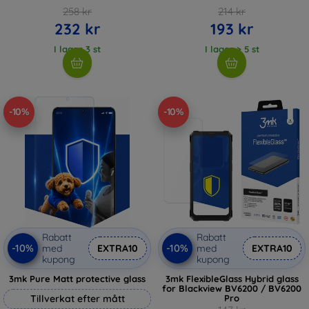
258 kr
214 kr
232 kr
193 kr
I lager 3 st
I lager > 5 st
-10%
-10%
Rabatt
Rabatt
-10%
-10%
med
EXTRA10
med
EXTRA10
kupong
kupong
3mk Pure Matt protective glass
3mk FlexibleGlass Hybrid glass
for Blackview BV6200 / BV6200
Tillverkat efter mått
Pro