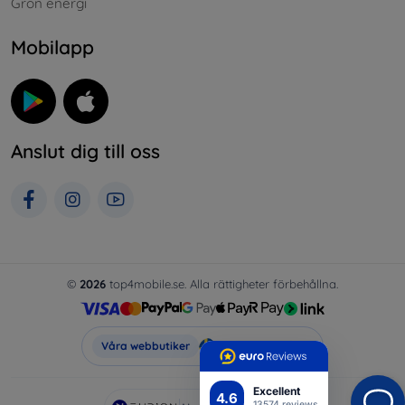
Grön energi
Mobilapp
Anslut dig till oss
©
2026
top4mobile.se. Alla rättigheter förbehållna.
Top4Mobile.se
Våra webbutiker
Excellent
4.6
13574 reviews