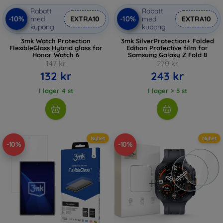
Rabatt
Rabatt
-10%
-10%
med
EXTRA10
med
EXTRA10
kupong
kupong
3mk Watch Protection
3mk SilverProtection+ Folded
FlexibleGlass Hybrid glass for
Edition Protective film for
Honor Watch 6
Samsung Galaxy Z Fold 8
147 kr
270 kr
132 kr
243 kr
I lager 4 st
I lager > 5 st
Nyhet
Nyhet
-10%
-10%