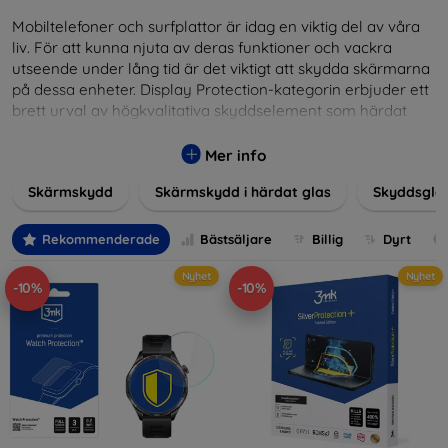
Mobiltelefoner och surfplattor är idag en viktig del av våra
liv. För att kunna njuta av deras funktioner och vackra
utseende under lång tid är det viktigt att skydda skärmarna
på dessa enheter. Display Protection-kategorin erbjuder ett
brett urval av högkvalitativa skyddselement som härdat
glas, skyddsfilmer och andra lösningar som garanterar
säkerhet och förlänger skärmarnas livslängd. Härdat glas
Mer info
ger hög rep- och slagtålighet, medan filmer ger skydd mot
Skärmskydd
Skärmskydd i härdat glas
Skyddsgla
mindre skador samtidigt som de minimerar fingeravtryck.
Välj rätt skydd för din enhet och skydda din investering från
vardagens fallgropar. Vårt sortiment omfattar produkter
Rekommenderade
Bästsäljare
Billig
Dyrt
som är kompatibla med en mängd olika märken och
Nyhet
Nyhet
modeller, vilket säkerställer att varje kund hittar det
-10%
-10%
perfekta skyddet för sin enhet.