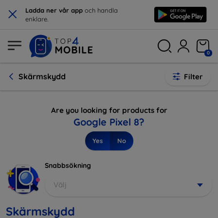
×
Ladda ner vår app
och handla
enklare.
0
Skärmskydd
Filter
Are you looking for products for
Google Pixel 8?
Yes
No
Snabbsökning
Välj
Skärmskydd