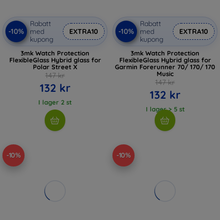
Rabatt
Rabatt
-10%
-10%
med
EXTRA10
med
EXTRA10
kupong
kupong
3mk Watch Protection
3mk Watch Protection
FlexibleGlass Hybrid glass for
FlexibleGlass Hybrid glass for
Polar Street X
Garmin Forerunner 70/ 170/ 170
Music
147 kr
147 kr
132 kr
132 kr
I lager 2 st
I lager > 5 st
-10%
-10%