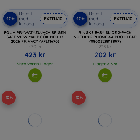
Rabatt
Rabatt
-10%
-10%
med
EXTRA10
med
EXTRA10
kupong
kupong
FOLIA PRYWATYZUJĄCA SPIGEN
RINGKE EASY SLIDE 2-PACK
SAFE VIEW MACBOOK NEO 13
NOTHING PHONE 4A PRO CLEAR
2026 PRIVACY (AFL11670)
(8800328818897)
470 kr
225 kr
423 kr
202 kr
Sista varan i lager
I lager > 5 st
-10%
-10%