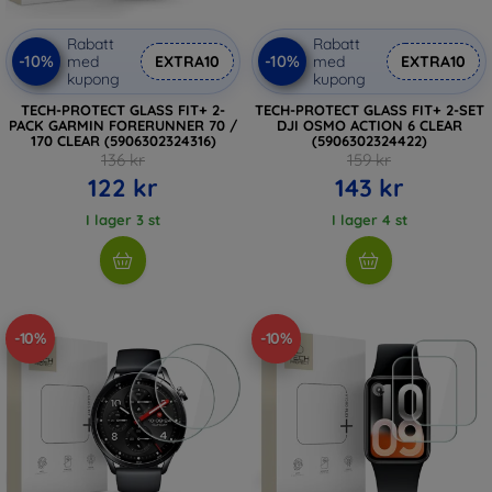
Rabatt
Rabatt
-10%
-10%
med
EXTRA10
med
EXTRA10
kupong
kupong
TECH-PROTECT GLASS FIT+ 2-
TECH-PROTECT GLASS FIT+ 2-SET
PACK GARMIN FORERUNNER 70 /
DJI OSMO ACTION 6 CLEAR
170 CLEAR (5906302324316)
(5906302324422)
136 kr
159 kr
122 kr
143 kr
I lager 3 st
I lager 4 st
-10%
-10%