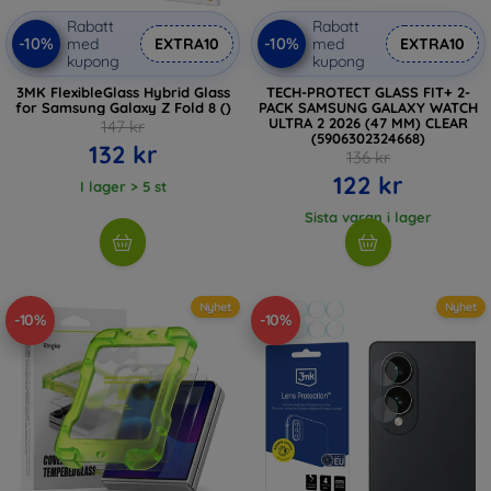
Rabatt
Rabatt
-10%
-10%
med
EXTRA10
med
EXTRA10
kupong
kupong
3MK FlexibleGlass Hybrid Glass
TECH-PROTECT GLASS FIT+ 2-
for Samsung Galaxy Z Fold 8 ()
PACK SAMSUNG GALAXY WATCH
ULTRA 2 2026 (47 MM) CLEAR
147 kr
(5906302324668)
132 kr
136 kr
122 kr
I lager > 5 st
Sista varan i lager
Nyhet
Nyhet
-10%
-10%