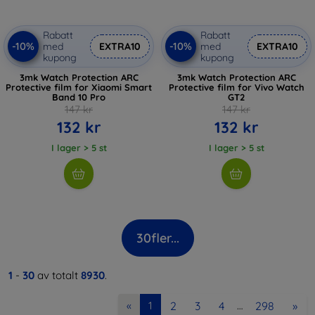
Rabatt
Rabatt
-10%
-10%
med
EXTRA10
med
EXTRA10
kupong
kupong
3mk Watch Protection ARC
3mk Watch Protection ARC
Protective film for Xiaomi Smart
Protective film for Vivo Watch
Band 10 Pro
GT2
147 kr
147 kr
132 kr
132 kr
I lager > 5 st
I lager > 5 st
30
fler...
1
-
30
av totalt
8930
.
2
3
4
298
»
«
1
…