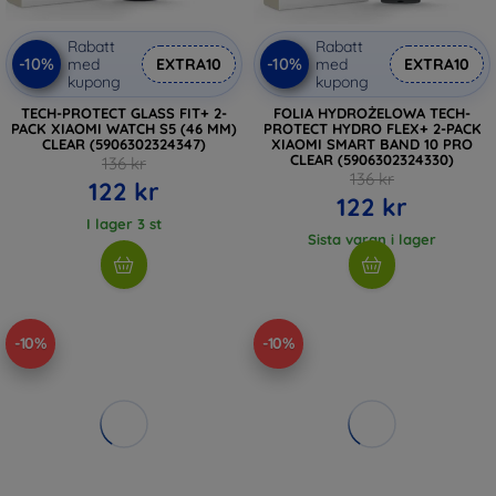
Rabatt
Rabatt
-10%
-10%
med
EXTRA10
med
EXTRA10
kupong
kupong
TECH-PROTECT GLASS FIT+ 2-
FOLIA HYDROŻELOWA TECH-
PACK XIAOMI WATCH S5 (46 MM)
PROTECT HYDRO FLEX+ 2-PACK
CLEAR (5906302324347)
XIAOMI SMART BAND 10 PRO
CLEAR (5906302324330)
136 kr
136 kr
122 kr
122 kr
I lager 3 st
Sista varan i lager
-10%
-10%