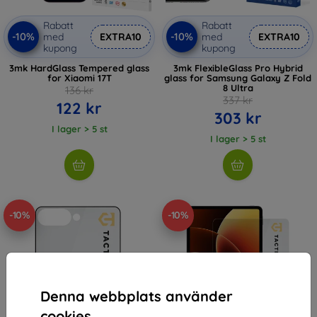
Rabatt
Rabatt
-10%
-10%
med
EXTRA10
med
EXTRA10
kupong
kupong
3mk HardGlass Tempered glass
3mk FlexibleGlass Pro Hybrid
for Xiaomi 17T
glass for Samsung Galaxy Z Fold
8 Ultra
136 kr
337 kr
122 kr
303 kr
I lager > 5 st
I lager > 5 st
-10%
-10%
Denna webbplats använder
cookies.