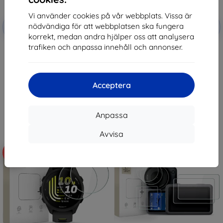
Vi använder cookies på vår webbplats. Vissa är
Rabatt
Rabatt
nödvändiga för att webbplatsen ska fungera
-10%
-10%
med
EXTRA10
med
EXTRA10
kupong
kupong
korrekt, medan andra hjälper oss att analysera
trafiken och anpassa innehåll och annonser.
Tactical Glass Shield 5D for
Tactical Glass Shield for Xiaomi
Samsung Galaxy Z Flip 8 Black
Pad 7/8/8 Pro Clear
(Outer) (57983130475)
(57983130431)
147 kr
181 kr
132 kr
163 kr
Acceptera
I lager > 5 st
I lager > 5 st
Anpassa
Avvisa
-10%
-10%