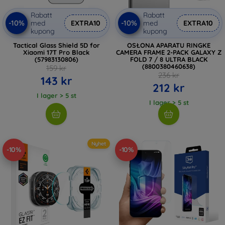
Rabatt
Rabatt
-10%
-10%
med
EXTRA10
med
EXTRA10
kupong
kupong
Tactical Glass Shield 5D for
OSŁONA APARATU RINGKE
Xiaomi 17T Pro Black
CAMERA FRAME 2-PACK GALAXY Z
(57983130806)
FOLD 7 / 8 ULTRA BLACK
(8800380460638)
159 kr
236 kr
143 kr
212 kr
I lager > 5 st
I lager > 5 st
Nyhet
-10%
-10%