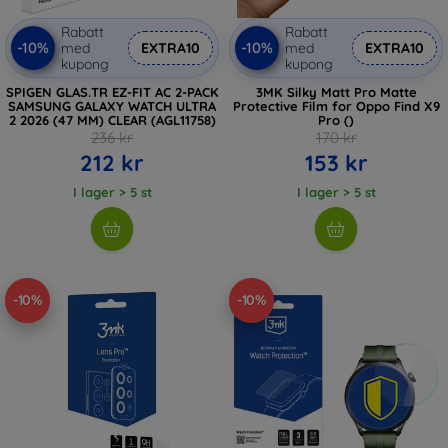
Rabatt
Rabatt
-10%
-10%
med
EXTRA10
med
EXTRA10
kupong
kupong
SPIGEN GLAS.TR EZ-FIT AC 2-PACK
3MK Silky Matt Pro Matte
SAMSUNG GALAXY WATCH ULTRA
Protective Film for Oppo Find X9
2 2026 (47 MM) CLEAR (AGL11758)
Pro ()
236 kr
170 kr
212 kr
153 kr
I lager > 5 st
I lager > 5 st
-10%
-10%