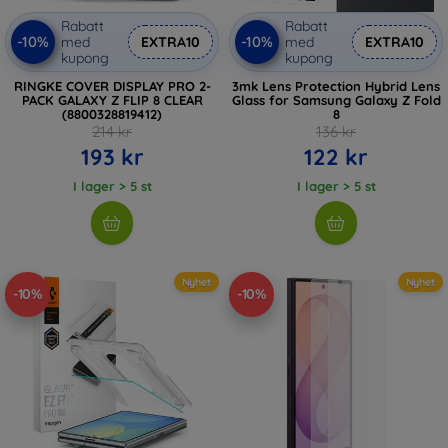
Rabatt
Rabatt
-10%
-10%
med
EXTRA10
med
EXTRA10
kupong
kupong
RINGKE COVER DISPLAY PRO 2-
3mk Lens Protection Hybrid Lens
PACK GALAXY Z FLIP 8 CLEAR
Glass for Samsung Galaxy Z Fold
(8800328819412)
8
214 kr
136 kr
193 kr
122 kr
I lager > 5 st
I lager > 5 st
Nyhet
Nyhet
-10%
-10%