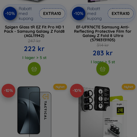
Rabatt
Rabatt
-10%
-10%
med
EXTRA10
med
EXTRA10
kupong
kupong
Spigen Glass tR EZ Fit Pro HD 1
EF-UF976CTE Samsung Anti-
Pack - Samsung Galaxy Z Fold8
Reflecting Protective Film for
(AGL11942)
Galaxy Z Fold 8 Ultra
(57983131105)
247 kr
314 kr
222 kr
283 kr
I lager > 5 st
I lager > 5 st
Nyhet
Nyhet
-10%
-10%