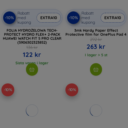
Rabatt
Rabatt
-10%
-10%
med
EXTRA10
med
EXTRA10
kupong
kupong
FOLIA HYDROŻELOWA TECH-
3mk Hardy Paper Effect
PROTECT HYDRO FLEX+ 2-PACK
Protective film for OnePlus Pad 4
HUAWEI WATCH FIT 5 PRO CLEAR
292 kr
(5906302323852)
263 kr
136 kr
122 kr
I lager > 5 st
Sista varan i lager
-10%
-10%