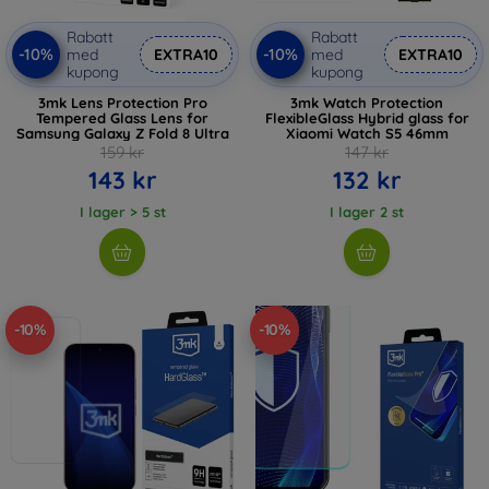
Rabatt
Rabatt
-10%
-10%
med
EXTRA10
med
EXTRA10
kupong
kupong
3mk Lens Protection Pro
3mk Watch Protection
Tempered Glass Lens for
FlexibleGlass Hybrid glass for
Samsung Galaxy Z Fold 8 Ultra
Xiaomi Watch S5 46mm
159 kr
147 kr
143 kr
132 kr
I lager > 5 st
I lager 2 st
-10%
-10%