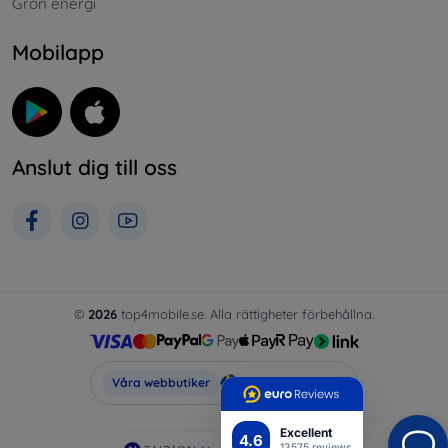
Grön energi
Mobilapp
Anslut dig till oss
©
2026
top4mobile.se. Alla rättigheter förbehållna.
Top4Mobile.se
Våra webbutiker
Excellent
4.6
13575 reviews