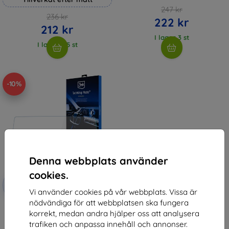
247 kr
236 kr
222 kr
212 kr
I lager 3 st
I lager > 5 st
-10%
Denna webbplats använder
cookies.
Rabatt
-10%
med
EXTRA10
Vi använder cookies på vår webbplats. Vissa är
kupong
nödvändiga för att webbplatsen ska fungera
3mk TechWrap Matte Center
korrekt, medan andra hjälper oss att analysera
Display Protective film for BMW
R 1250 RT
trafiken och anpassa innehåll och annonser.