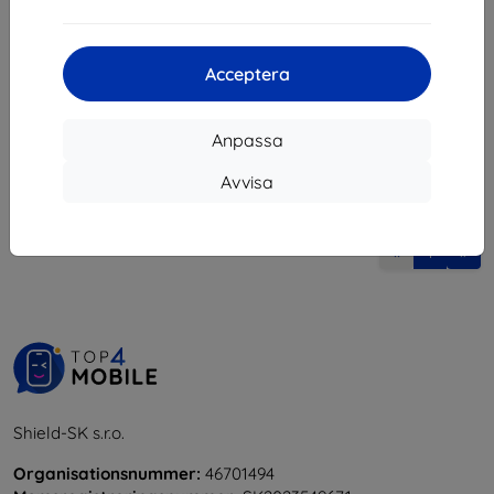
425 kr
382 kr
I lager 4 st
Acceptera
Anpassa
Avvisa
1
-
5
av totalt
5
.
«
1
»
Shield-SK s.r.o.
Organisationsnummer:
46701494