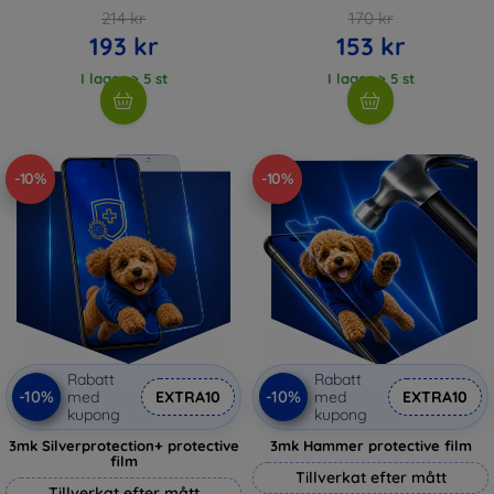
214 kr
170 kr
193 kr
153 kr
I lager > 5 st
I lager > 5 st
-10%
-10%
Rabatt
Rabatt
-10%
-10%
med
EXTRA10
med
EXTRA10
kupong
kupong
3mk Silverprotection+ protective
3mk Hammer protective film
film
Tillverkat efter mått
Tillverkat efter mått