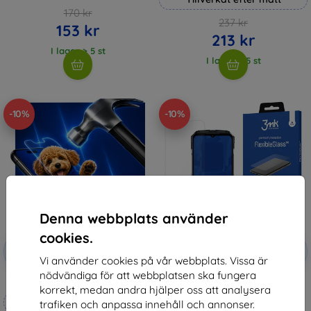
170 kr
237 kr
153 kr
213 kr
I lager > 5 st
I lager > 5 st
-10%
-10%
Denna webbplats använder
cookies.
Rabatt
Rabatt
-10%
-10%
med
EXTRA10
med
EXTRA10
Vi använder cookies på vår webbplats. Vissa är
kupong
kupong
nödvändiga för att webbplatsen ska fungera
3mk Hammer protective film
3mk FlexibleGlass Hybrid glass
korrekt, medan andra hjälper oss att analysera
for Doogee S118
Tillverkat efter mått
148 kr
trafiken och anpassa innehåll och annonser.