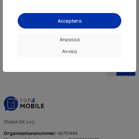
133 kr
248 kr
223 kr
I lager > 5 st
Acceptera
I lager 4 st
Anpassa
Avvisa
1
-
6
av totalt
6
.
«
1
»
Shield-SK s.r.o.
Organisationsnummer:
46701494