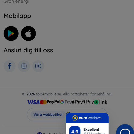
Grön energi
Mobilapp
Anslut dig till oss
©
2026
top4mobile.se. Alla rättigheter förbehållna.
Top4Mobile.se
Våra webbutiker
Excellent
4.6
13573 reviews