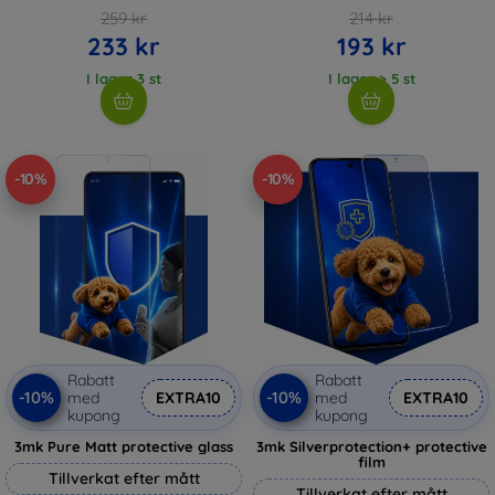
259 kr
214 kr
233 kr
193 kr
I lager 3 st
I lager > 5 st
-10%
-10%
Rabatt
Rabatt
-10%
-10%
med
EXTRA10
med
EXTRA10
kupong
kupong
3mk Pure Matt protective glass
3mk Silverprotection+ protective
film
Tillverkat efter mått
Tillverkat efter mått