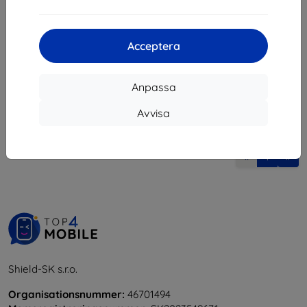
147 kr
247 kr
132 kr
222 kr
I lager > 5 st
Acceptera
I lager 4 st
Anpassa
Avvisa
1
-
6
av totalt
6
.
«
1
»
Shield-SK s.r.o.
Organisationsnummer:
46701494