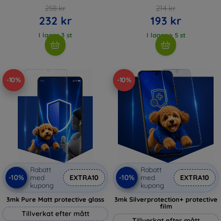
258 kr
214 kr
232 kr
193 kr
I lager 3 st
I lager > 5 st
-10%
-10%
Rabatt
Rabatt
-10%
-10%
med
EXTRA10
med
EXTRA10
kupong
kupong
3mk Pure Matt protective glass
3mk Silverprotection+ protective
film
Tillverkat efter mått
Tillverkat efter mått