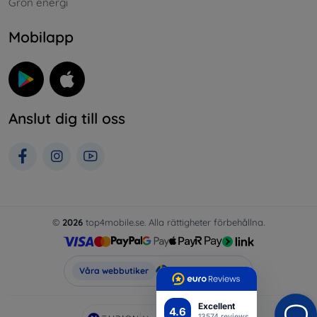
Grön energi
Mobilapp
Anslut dig till oss
©
2026
top4mobile.se. Alla rättigheter förbehållna.
Top4Mobile.se
Våra webbutiker
Excellent
4.6
13574 reviews