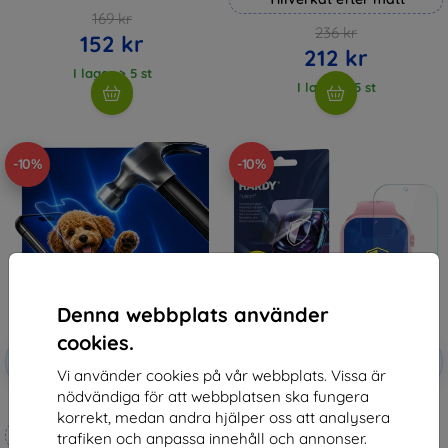
169 kr
236 kr
152 kr
212 kr
I lager > 5 st
I lager > 5 st
-10%
-10%
Denna webbplats använder
cookies.
Rabatt
Rabatt
-10%
-10%
med
EXTRA10
med
EXTRA10
Vi använder cookies på vår webbplats. Vissa är
kupong
kupong
nödvändiga för att webbplatsen ska fungera
3mk Hammer protective film
3mk Watch Protection ARC
korrekt, medan andra hjälper oss att analysera
Protective film for Garett Kids
Tillverkat efter mått
Twin 2 4G
trafiken och anpassa innehåll och annonser.