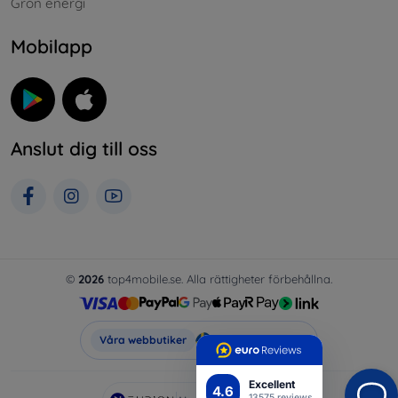
Grön energi
Mobilapp
Anslut dig till oss
©
2026
top4mobile.se. Alla rättigheter förbehållna.
Top4Mobile.se
Våra webbutiker
Excellent
4.6
13575 reviews