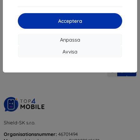
303 kr
132 kr
I lager > 5 st
I lager > 5 st
Acceptera
Anpassa
Avvisa
1
-
6
av totalt
6
.
«
1
»
Shield-SK s.r.o.
Organisationsnummer:
46701494