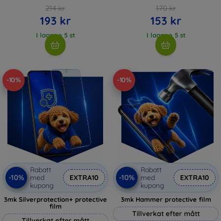
214 kr
170 kr
193 kr
153 kr
I lager > 5 st
I lager > 5 st
-10%
-10%
Rabatt
Rabatt
-10%
-10%
med
EXTRA10
med
EXTRA10
kupong
kupong
3mk Silverprotection+ protective
3mk Hammer protective film
film
Tillverkat efter mått
Tillverkat efter mått