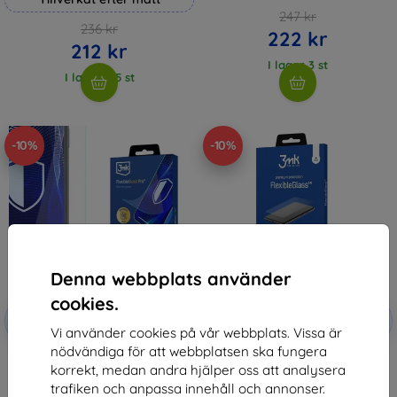
247 kr
236 kr
222 kr
212 kr
I lager 3 st
I lager > 5 st
-10%
-10%
Denna webbplats använder
cookies.
Rabatt
Rabatt
-10%
-10%
med
EXTRA10
med
EXTRA10
Vi använder cookies på vår webbplats. Vissa är
kupong
kupong
nödvändiga för att webbplatsen ska fungera
3mk FlexibleGlass Pro Hybrid
3mk FlexibleGlass Hybrid glass
korrekt, medan andra hjälper oss att analysera
glass for Garett OneKid Phone
for Garett OneKid Phone
337 kr
147 kr
trafiken och anpassa innehåll och annonser.