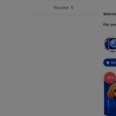
modelle
Resultat
5
Skärm
För sm
Re
-10%