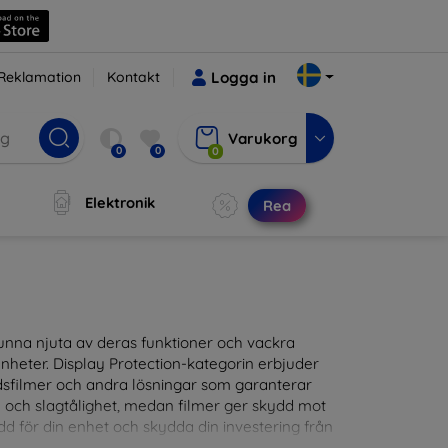
Reklamation
Kontakt
Logga in
Varukorg
0
0
0
Elektronik
Rea
t kunna njuta av deras funktioner och vackra
nheter. Display Protection-kategorin erbjuder
ddsfilmer och andra lösningar som garanterar
- och slagtålighet, medan filmer ger skydd mot
d för din enhet och skydda din investering från
patibla med en mängd olika märken och