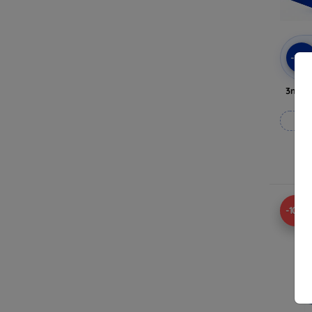
-10
3mk A
Til
-10%