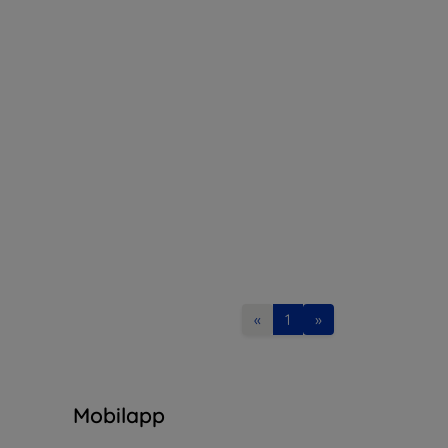
«
1
»
n
Mobilapp