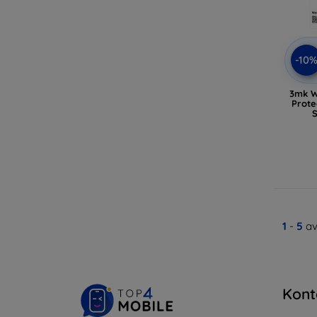
-10
3mk W
Prote
1
-
5
av
Kont