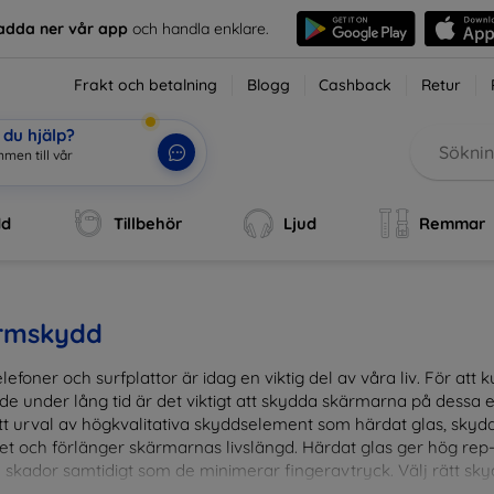
adda ner vår app
och handla enklare.
Frakt och betalning
Blogg
Cashback
Retur
du hjälp?
mmen till vår webbu
|
dd
Tillbehör
Ljud
Remmar
rmskydd
lefoner och surfplattor är idag en viktig del av våra liv. För at
de under lång tid är det viktigt att skydda skärmarna på dessa e
ett urval av högkvalitativa skyddselement som härdat glas, sky
et och förlänger skärmarnas livslängd. Härdat glas ger hög rep
 skador samtidigt som de minimerar fingeravtryck. Välj rätt skyd
ens fallgropar. Vårt sortiment omfattar produkter som är kom