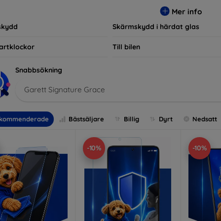
r, vilket säkerställer att varje kund hittar det perfekta skyddet f
Mer info
skydd
Skärmskydd i härdat glas
artklockor
Till bilen
Snabbsökning
Garett Signature Grace
kommenderade
Bästsäljare
Billig
Dyrt
Nedsatt
-10%
-10%