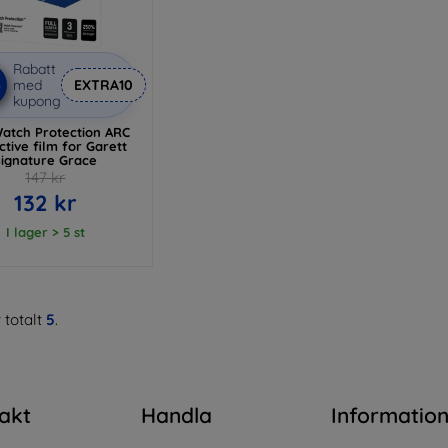
Rabatt
%
med
EXTRA10
kupong
atch Protection ARC
ctive film for Garett
Signature Grace
147 kr
132 kr
I lager > 5 st
 totalt
5
.
akt
Handla
Informatio