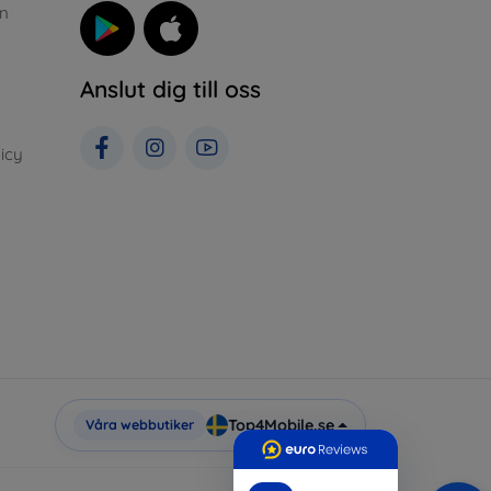
n
Anslut dig till oss
icy
Top4Mobile.se
Våra webbutiker