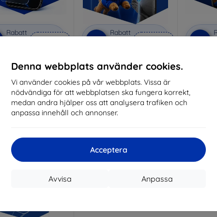
Rabatt
Rabatt
R
%
-10%
-10%
med
EXTRA10
med
EXTRA10
kupong
kupong
nti-Shock protective
3mk Pure Matt protective
3mk Si
Denna webbplats använder cookies.
glass
glass
pro
Vi använder cookies på vår webbplats. Vissa är
lverkat efter mått
Tillverkat efter mått
Tillve
nödvändiga för att webbplatsen ska fungera korrekt,
214 kr
170 kr
medan andra hjälper oss att analysera trafiken och
193 kr
153 kr
anpassa innehåll och annonser.
I lager > 5 st
I lager > 5 st
I 
Acceptera
Avvisa
Anpassa