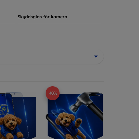
ör sin enhet.
Skyddsglas för kamera
-10%