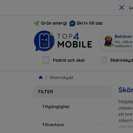
×
L
Grön energi
Skriv till oss
Behöver 
Hej, välko
Fodral och skal
Skärmsky
Skärmskydd
Skä
FILTER
Mobilte
Tillgänglighet
utseen
ett br
säkerh
Tillverkare
mindre
vardag