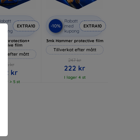
abatt
Rabatt
-10%
med
EXTRA10
med
EXTRA10
kupong
kupong
lverprotection+
3mk Hammer protective film
tective film
Tillverkat efter mått
rkat efter mått
247 kr
236 kr
222 kr
212 kr
I lager 4 st
lager > 5 st