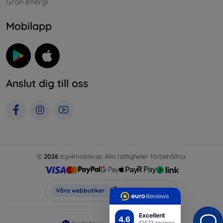
Grön energi
Mobilapp
Anslut dig till oss
©
2026
top4mobile.se. Alla rättigheter förbehållna.
Top4Mobile.se
Våra webbutiker
Excellent
4.6
13573 reviews