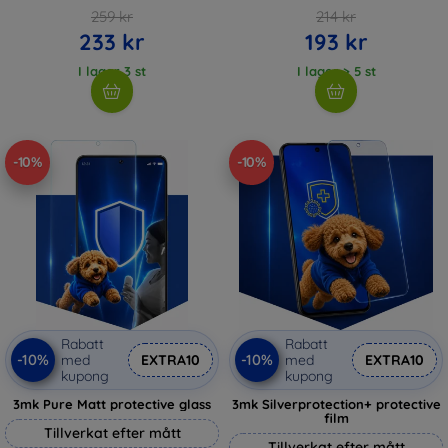
259 kr
214 kr
233 kr
193 kr
I lager 3 st
I lager > 5 st
-10%
-10%
Rabatt
Rabatt
-10%
-10%
med
EXTRA10
med
EXTRA10
kupong
kupong
3mk Pure Matt protective glass
3mk Silverprotection+ protective
film
Tillverkat efter mått
Tillverkat efter mått