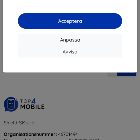
173 kr
248 kr
98 kr
223 kr
Sista varan i lager
Acceptera
I lager 4 st
Anpassa
Avvisa
1
-
6
av totalt
6
.
«
1
»
Shield-SK s.r.o.
Organisationsnummer:
46701494