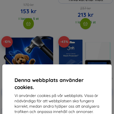
170 kr
237 kr
153 kr
213 kr
I lager > 5 st
I lager > 5 st
-10%
-43%
Denna webbplats använder
cookies.
Rabatt
Rabatt
-10%
-10%
med
EXTRA10
med
EXTRA10
Vi använder cookies på vår webbplats. Vissa är
kupong
kupong
nödvändiga för att webbplatsen ska fungera
3mk Hammer protective film
3MK FlexibleGlass Garmin Dash
korrekt, medan andra hjälper oss att analysera
Cam 47/57/67W Watch Hybrid
Tillverkat efter mått
Glass
trafiken och anpassa innehåll och annonser.