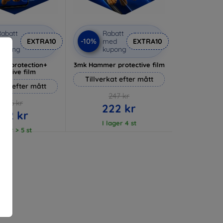
abatt
Rabatt
-10%
med
EXTRA10
med
EXTRA10
kupong
kupong
lverprotection+
3mk Hammer protective film
tective film
Tillverkat efter mått
rkat efter mått
247 kr
236 kr
222 kr
212 kr
I lager 4 st
lager > 5 st