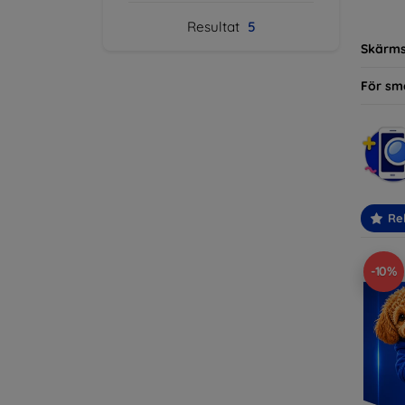
modelle
Resultat
5
Skärm
För sm
Re
-10%