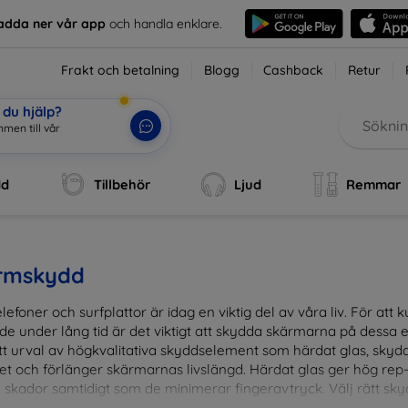
adda ner vår app
och handla enklare.
Frakt och betalning
Blogg
Cashback
Retur
du hjälp?
mmen till vår webbu
|
dd
Tillbehör
Ljud
Remmar
rmskydd
lefoner och surfplattor är idag en viktig del av våra liv. För at
de under lång tid är det viktigt att skydda skärmarna på dessa e
ett urval av högkvalitativa skyddselement som härdat glas, sky
et och förlänger skärmarnas livslängd. Härdat glas ger hög rep
 skador samtidigt som de minimerar fingeravtryck. Välj rätt skyd
ens fallgropar. Vårt sortiment omfattar produkter som är kom