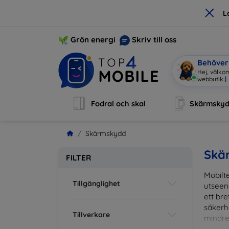
×
L
Grön energi
Skriv till oss
Behöver 
Hej, välko
Fodral och skal
Skärmsky
Skärmskydd
Skä
FILTER
Mobilte
Tillgänglighet
utseen
ett br
säkerh
Tillverkare
mindre
vardag