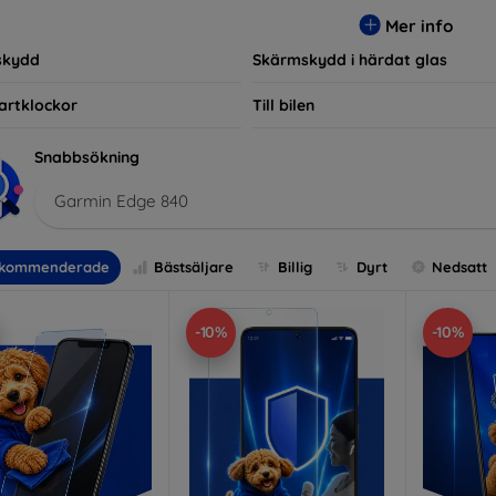
r, vilket säkerställer att varje kund hittar det perfekta skyddet f
Mer info
skydd
Skärmskydd i härdat glas
artklockor
Till bilen
Snabbsökning
Garmin Edge 840
kommenderade
Bästsäljare
Billig
Dyrt
Nedsatt
-10%
-10%