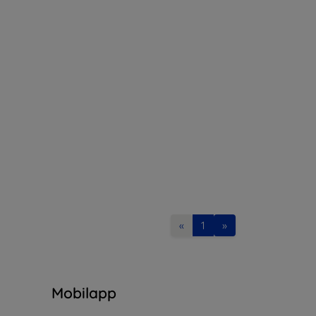
«
1
»
n
Mobilapp