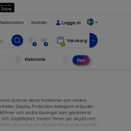
Reklamation
Kontakt
Logga in
Varukorg
0
0
0
Elektronik
Rea
t kunna njuta av deras funktioner och vackra
nheter. Display Protection-kategorin erbjuder
ddsfilmer och andra lösningar som garanterar
- och slagtålighet, medan filmer ger skydd mot
d för din enhet och skydda din investering från
patibla med en mängd olika märken och