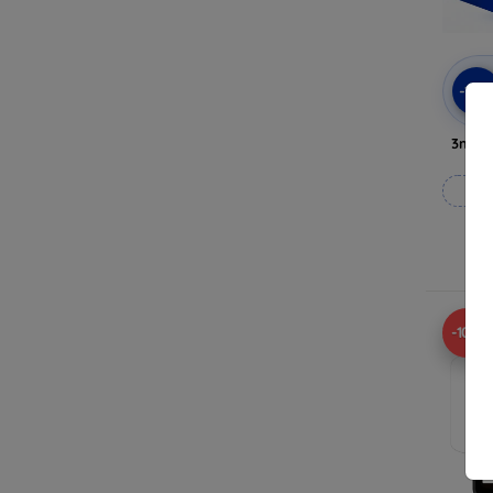
-10
3mk A
Til
-10%