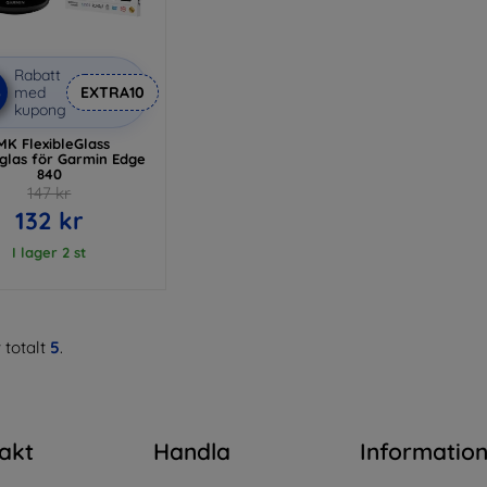
Rabatt
%
med
EXTRA10
kupong
MK FlexibleGlass
glas för Garmin Edge
840
147 kr
132 kr
I lager 2 st
 totalt
5
.
akt
Handla
Informatio