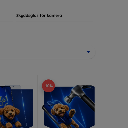
ör sin enhet.
Skyddsglas för kamera
-10%