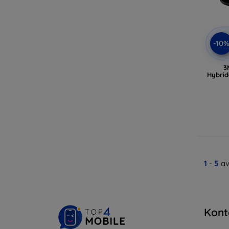
-10
3
Hybrid
1
-
5
av
Kont