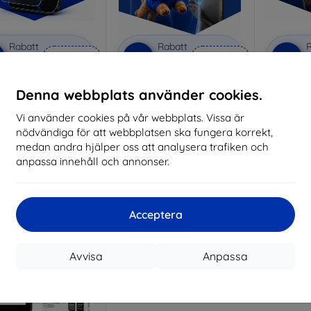
Rabatt
Rabatt
R
%
-10%
-10%
med
EXTRA10
med
EXTRA10
kupong
kupong
nti-Shock protective
3mk Pure Matt protective
3mk Si
Denna webbplats använder cookies.
glass
glass
pro
Vi använder cookies på vår webbplats. Vissa är
lverkat efter mått
Tillverkat efter mått
Tillve
nödvändiga för att webbplatsen ska fungera korrekt,
214 kr
169 kr
medan andra hjälper oss att analysera trafiken och
193 kr
152 kr
anpassa innehåll och annonser.
I lager > 5 st
I lager > 5 st
I 
Acceptera
Avvisa
Anpassa