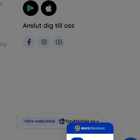
n
Anslut dig till oss
icy
Top4Mobile.se
Våra webbutiker