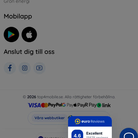
Grön energi
Mobilapp
Anslut dig till oss
©
2026
top4mobile.se. Alla rättigheter förbehållna.
Top4Mobile.se
Våra webbutiker
Excellent
4.6
13575 reviews