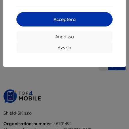
132 kr
I lager > 5 st
Acceptera
Anpassa
Avvisa
1
-
5
av totalt
5
.
«
1
»
Shield-SK s.r.o.
Organisationsnummer:
46701494