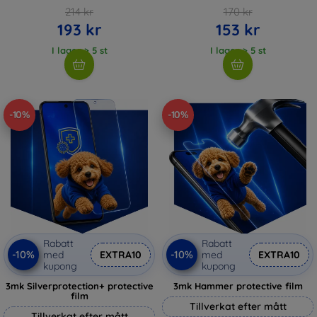
214 kr
170 kr
193 kr
153 kr
I lager > 5 st
I lager > 5 st
-10%
-10%
Rabatt
Rabatt
-10%
-10%
med
EXTRA10
med
EXTRA10
kupong
kupong
3mk Silverprotection+ protective
3mk Hammer protective film
film
Tillverkat efter mått
Tillverkat efter mått