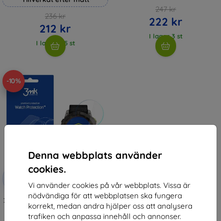
247 kr
236 kr
222 kr
212 kr
I lager 3 st
I lager > 5 st
-10%
Denna webbplats använder
cookies.
Rabatt
-10%
med
EXTRA10
Vi använder cookies på vår webbplats. Vissa är
kupong
nödvändiga för att webbplatsen ska fungera
3MK FlexibleGlass Garmin Enduro
korrekt, medan andra hjälper oss att analysera
2 51mm Hybrid Glass
147 kr
trafiken och anpassa innehåll och annonser.