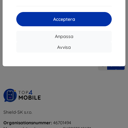
89 kr
132 kr
Sista varan i lager
I lager > 5 st
Acceptera
Anpassa
Avvisa
1
-
6
av totalt
6
.
«
1
»
Shield-SK s.r.o.
Organisationsnummer:
46701494