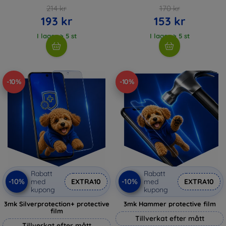
214 kr
170 kr
193 kr
153 kr
I lager > 5 st
I lager > 5 st
-10%
-10%
Rabatt
Rabatt
-10%
-10%
med
EXTRA10
med
EXTRA10
kupong
kupong
3mk Silverprotection+ protective
3mk Hammer protective film
film
Tillverkat efter mått
Tillverkat efter mått