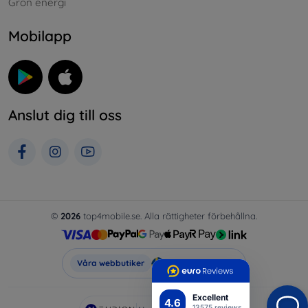
Grön energi
Mobilapp
Anslut dig till oss
©
2026
top4mobile.se. Alla rättigheter förbehållna.
Top4Mobile.se
Våra webbutiker
Excellent
4.6
13575 reviews