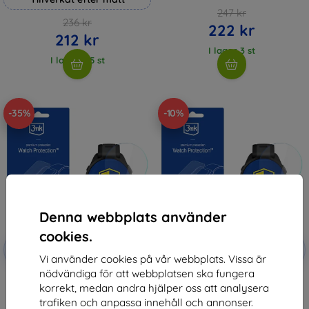
247 kr
236 kr
222 kr
212 kr
I lager 3 st
I lager > 5 st
-35%
-10%
Denna webbplats använder
cookies.
Rabatt
Rabatt
-10%
-10%
med
EXTRA10
med
EXTRA10
Vi använder cookies på vår webbplats. Vissa är
kupong
kupong
nödvändiga för att webbplatsen ska fungera
3MK FlexibleGlass Watch foil for
3MK FlexibleGlass Watch Garmin
korrekt, medan andra hjälper oss att analysera
Garmin Forerunner 165
Forerunner 165 Hybridglas
136 kr
147 kr
trafiken och anpassa innehåll och annonser.