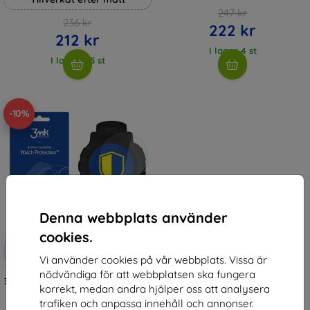
247 kr
236 kr
222 kr
212 kr
I lager 4 st
I lager > 5 st
-10%
Denna webbplats använder
cookies.
Rabatt
-10%
med
EXTRA10
Vi använder cookies på vår webbplats. Vissa är
kupong
nödvändiga för att webbplatsen ska fungera
3MK FlexibleGlass Garmin Instinct
korrekt, medan andra hjälper oss att analysera
2 Watch Hybrid Glas
147 kr
trafiken och anpassa innehåll och annonser.