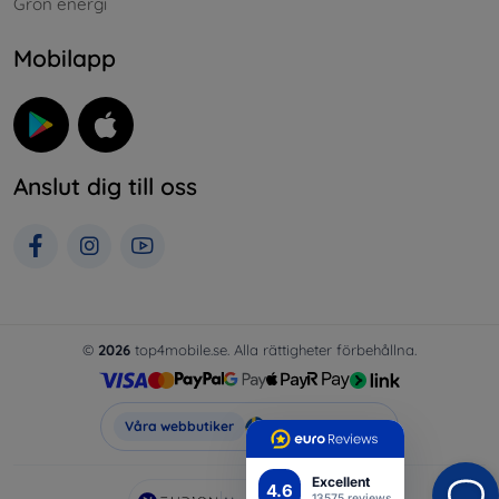
Grön energi
Mobilapp
Anslut dig till oss
©
2026
top4mobile.se. Alla rättigheter förbehållna.
Top4Mobile.se
Våra webbutiker
Excellent
4.6
13575 reviews