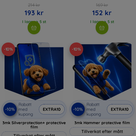
214 kr
169 kr
193 kr
152 kr
I lager > 5 st
I lager > 5 st
-10%
-10%
Rabatt
Rabatt
-10%
-10%
med
EXTRA10
med
EXTRA10
kupong
kupong
3mk Silverprotection+ protective
3mk Hammer protective film
film
Tillverkat efter mått
Tillverkat efter mått