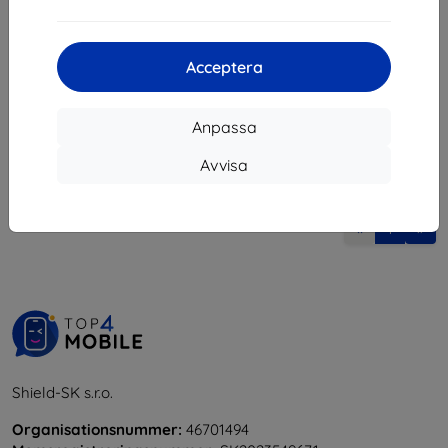
132 kr
I lager 2 st
Acceptera
Anpassa
Avvisa
1
-
5
av totalt
5
.
«
1
»
Shield-SK s.r.o.
Organisationsnummer:
46701494