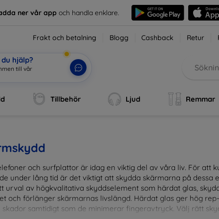
adda ner vår app
och handla enklare.
Frakt och betalning
Blogg
Cashback
Retur
du hjälp?
mmen till vår
|
dd
Tillbehör
Ljud
Remmar
rmskydd
lefoner och surfplattor är idag en viktig del av våra liv. För at
de under lång tid är det viktigt att skydda skärmarna på dessa e
ett urval av högkvalitativa skyddselement som härdat glas, sky
et och förlänger skärmarnas livslängd. Härdat glas ger hög rep
 skador samtidigt som de minimerar fingeravtryck. Välj rätt skyd
ens fallgropar. Vårt sortiment omfattar produkter som är kom