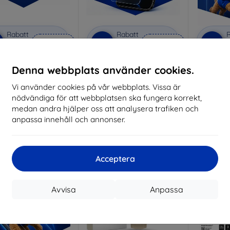
Rabatt
Rabatt
R
%
-10%
-10%
med
EXTRA10
med
EXTRA10
kupong
kupong
vacy protective glass
3mk Anti-Shock protective
3mk Pure
Denna webbplats använder cookies.
glass
lverkat efter mått
Vi använder cookies på vår webbplats. Vissa är
Tillverkat efter mått
Tillve
nödvändiga för att webbplatsen ska fungera korrekt,
259 kr
214 kr
medan andra hjälper oss att analysera trafiken och
233 kr
193 kr
anpassa innehåll och annonser.
I lager 3 st
I lager > 5 st
I 
-10%
-10%
Acceptera
Avvisa
Anpassa