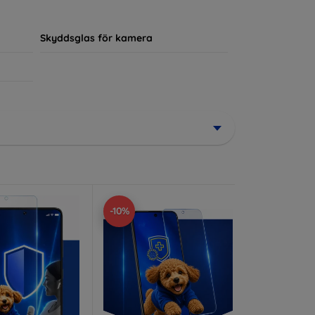
ör sin enhet.
Skyddsglas för kamera
-10%