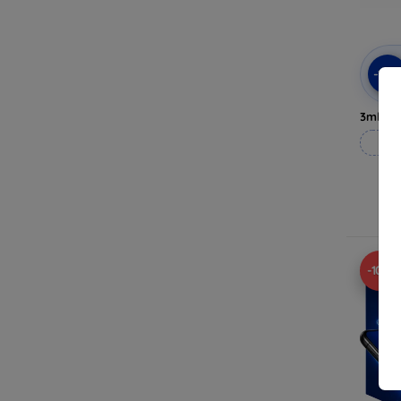
-10
3mk Pri
Til
-10%