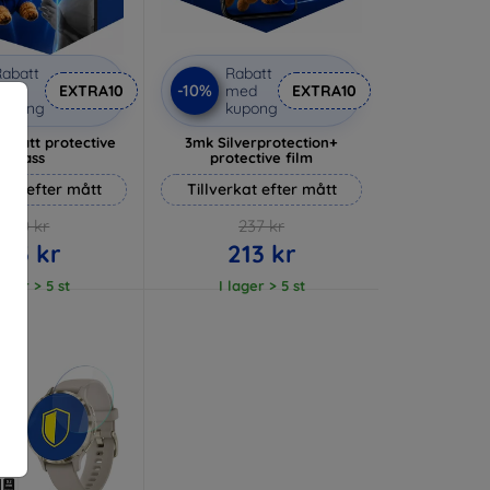
abatt
Rabatt
-10%
med
EXTRA10
med
EXTRA10
kupong
kupong
 Matt protective
3mk Silverprotection+
glass
protective film
rkat efter mått
Tillverkat efter mått
170 kr
237 kr
153 kr
213 kr
lager > 5 st
I lager > 5 st