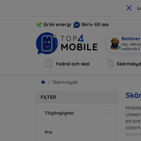
×
L
Grön energi
Skriv till oss
Behöver 
Hej, välko
Fodral och skal
Skärmsky
Skärmskydd
Skä
FILTER
Mobilte
Tillgänglighet
utseen
ett br
säkerh
Pris
mindre
vardag