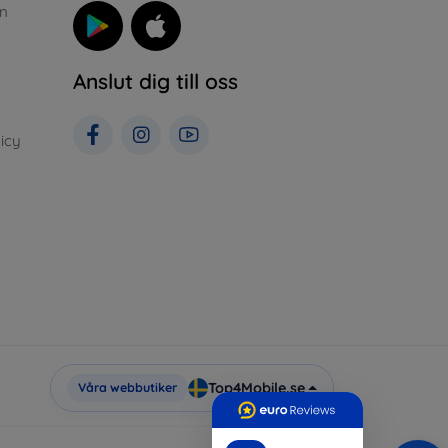
n
Anslut dig till oss
icy
Top4Mobile.se
Våra webbutiker