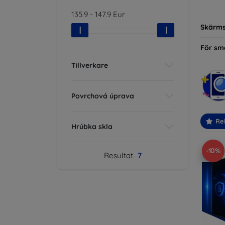
modelle
135.9
-
147.9
Eur
Skärm
För sm
Tillverkare
Povrchová úprava
Re
Hrúbka skla
-10%
Resultat
7