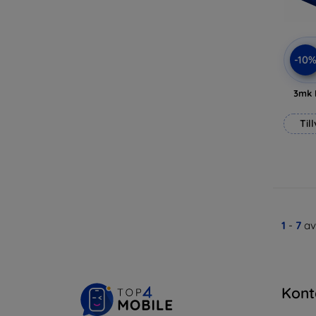
-10
3mk 
Til
1
-
7
av
Kont