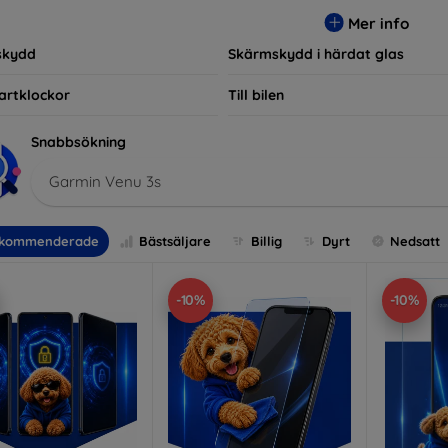
r, vilket säkerställer att varje kund hittar det perfekta skyddet f
Mer info
skydd
Skärmskydd i härdat glas
artklockor
Till bilen
Snabbsökning
Garmin Venu 3s
kommenderade
Bästsäljare
Billig
Dyrt
Nedsatt
-10%
-10%