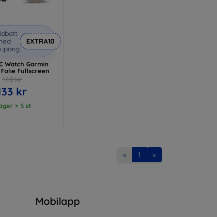
abatt
med
EXTRA10
kupong
C Watch Garmin
Folie Fullscreen
148 kr
133 kr
lager > 5 st
«
1
»
n
Mobilapp