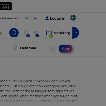
Reklamation
Kontakt
Logga in
Varukorg
0
0
0
Elektronik
Rea
t kunna njuta av deras funktioner och vackra
nheter. Display Protection-kategorin erbjuder
ddsfilmer och andra lösningar som garanterar
- och slagtålighet, medan filmer ger skydd mot
d för din enhet och skydda din investering från
patibla med en mängd olika märken och