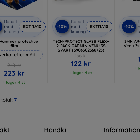
Rabatt
Rabatt
R
%
-10%
-10%
med
EXTRA10
med
EXTRA10
kupong
kupong
Hammer protective
TECH-PROTECT GLASS FLEX+
3MK AR
film
2-PACK GARMIN VENU 3S
Venu 3s 
SVART (5906302368723)
lverkat efter mått
136 kr
122 kr
248 kr
I 
223 kr
I lager 4 st
I lager 4 st
 totalt
7
.
akt
Handla
Informatio