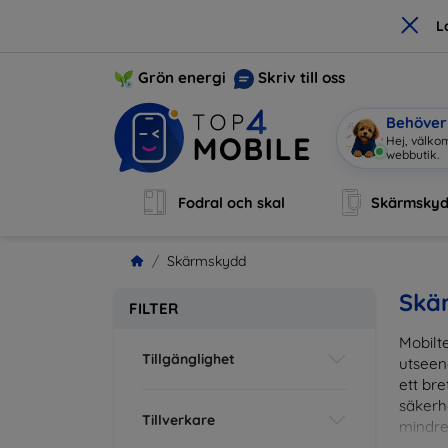
×
L
Grön energi
Skriv till oss
Behöver 
J
|
Fodral och skal
Skärmsky
Skärmskydd
Skä
FILTER
Mobilte
Tillgänglighet
utseen
ett br
säkerh
Tillverkare
mindre
vardag