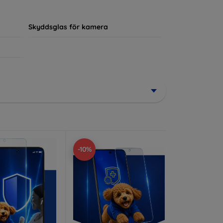
ör sin enhet.
Skyddsglas för kamera
-10%