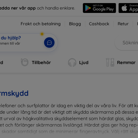
adda ner vår app
och handla enklare.
Frakt och betalning
Blogg
Cashback
Retur
du hjälp?
dd
Tillbehör
Ljud
Remmar
rmskydd
lefoner och surfplattor är idag en viktig del av våra liv. För at
de under lång tid är det viktigt att skydda skärmarna på dessa e
ett urval av högkvalitativa skyddselement som härdat glas, sky
et och förlänger skärmarnas livslängd. Härdat glas ger hög rep
 skador samtidigt som de minimerar fingeravtryck. Välj rätt skyd
ens fallgropar. Vårt sortiment omfattar produkter som är kom