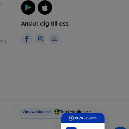
n
Anslut dig till oss
icy
Top4Mobile.se
Våra webbutiker