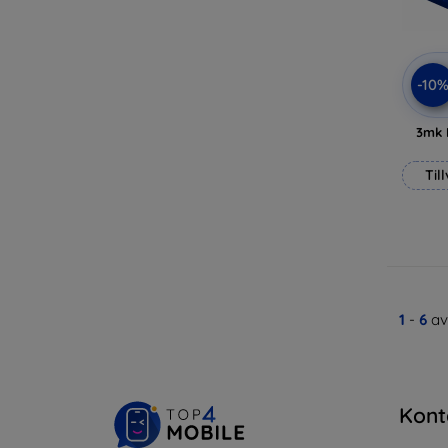
-10
3mk 
Til
1
-
6
av
Kont