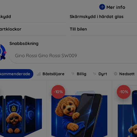
r, vilket säkerställer att varje kund hittar det perfekta skyddet f
Mer info
skydd
Skärmskydd i härdat glas
artklockor
Till bilen
Snabbsökning
Gino Rossi Gino Rossi SW009
kommenderade
Bästsäljare
Billig
Dyrt
Nedsatt
-10%
-10%