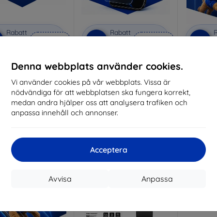
Rabatt
Rabatt
R
%
-10%
-10%
med
EXTRA10
med
EXTRA10
kupong
kupong
vacy protective glass
3mk Anti-Shock protective
3mk Pure
Denna webbplats använder cookies.
glass
lverkat efter mått
Vi använder cookies på vår webbplats. Vissa är
Tillverkat efter mått
Tillve
nödvändiga för att webbplatsen ska fungera korrekt,
258 kr
214 kr
medan andra hjälper oss att analysera trafiken och
232 kr
193 kr
anpassa innehåll och annonser.
I lager 3 st
I lager > 5 st
I 
-48%
Acceptera
Avvisa
Anpassa