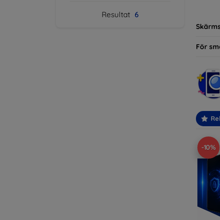
modelle
Resultat
6
Skärm
För sm
Re
-10%