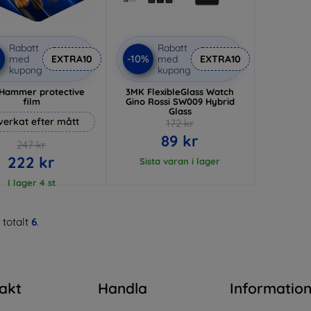
Rabatt
Rabatt
%
-10%
med
EXTRA10
med
EXTRA10
kupong
kupong
Hammer protective
3MK FlexibleGlass Watch
film
Gino Rossi SW009 Hybrid
Glass
lverkat efter mått
172 kr
89 kr
247 kr
222 kr
Sista varan i lager
I lager 4 st
 totalt
6
.
akt
Handla
Informatio