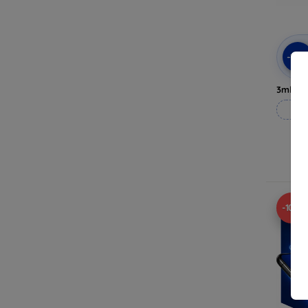
-10
3mk Pri
Til
-10%