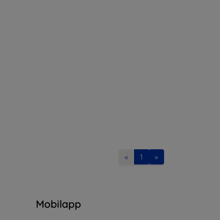
«
1
»
n
Mobilapp