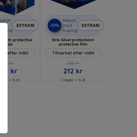
abatt
Rabatt
-10%
med
EXTRA10
med
EXTRA10
kupong
kupong
 Matt protective
3mk Silverprotection+
glass
protective film
rkat efter mått
Tillverkat efter mått
169 kr
236 kr
152 kr
212 kr
lager > 5 st
I lager > 5 st