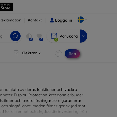
Reklamation
Kontakt
Logga in
Varukorg
0
0
0
Elektronik
Rea
t kunna njuta av deras funktioner och vackra
nheter. Display Protection-kategorin erbjuder
ddsfilmer och andra lösningar som garanterar
- och slagtålighet, medan filmer ger skydd mot
d för din enhet och skydda din investering från
patibla med en mängd olika märken och