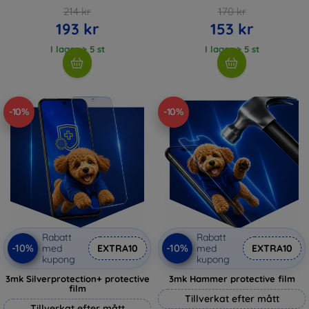
214 kr
170 kr
193 kr
153 kr
I lager > 5 st
I lager > 5 st
-10%
-10%
Rabatt
Rabatt
-10%
-10%
med
EXTRA10
med
EXTRA10
kupong
kupong
3mk Silverprotection+ protective
3mk Hammer protective film
film
Tillverkat efter mått
Tillverkat efter mått