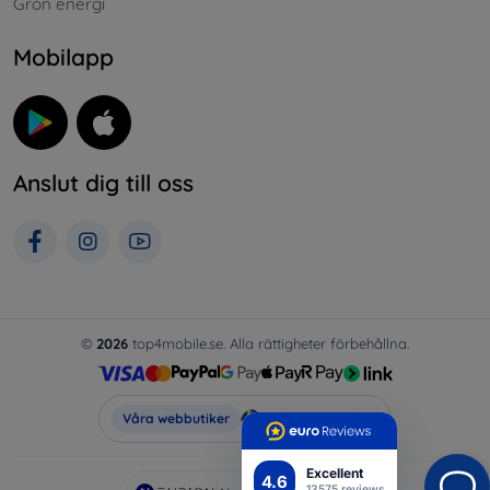
Grön energi
Mobilapp
Anslut dig till oss
©
2026
top4mobile.se. Alla rättigheter förbehållna.
Top4Mobile.se
Våra webbutiker
Excellent
4.6
13575 reviews