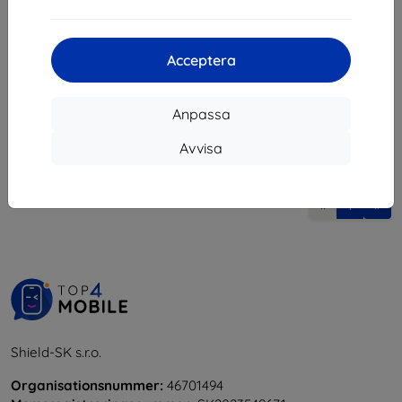
122 kr
132 kr
I lager > 5 st
I lager > 5 st
Acceptera
Anpassa
Avvisa
1
-
6
av totalt
6
.
«
1
»
Shield-SK s.r.o.
Organisationsnummer:
46701494