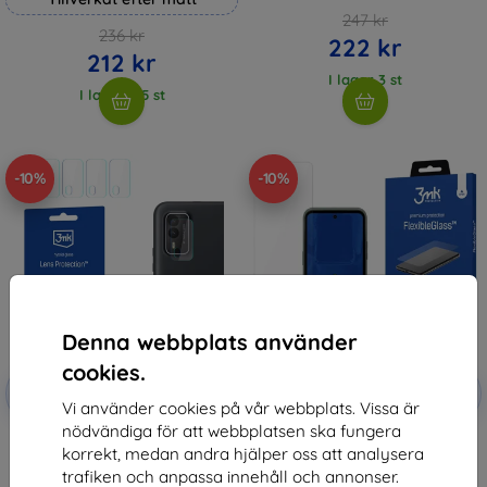
247 kr
236 kr
222 kr
212 kr
I lager 3 st
I lager > 5 st
-10%
-10%
Denna webbplats använder
cookies.
Rabatt
Rabatt
-10%
-10%
med
EXTRA10
med
EXTRA10
Vi använder cookies på vår webbplats. Vissa är
kupong
kupong
nödvändiga för att webbplatsen ska fungera
3MK Lens Protect HMD XR21
3MK FlexibleGlass HMD XR21
korrekt, medan andra hjälper oss att analysera
Camera lens protection 4 pcs
Hybrid Glass
136 kr
147 kr
trafiken och anpassa innehåll och annonser.