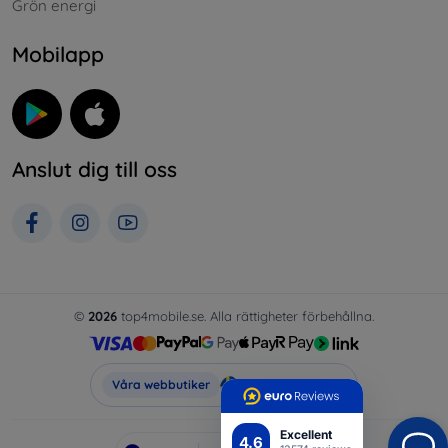
Grön energi
Mobilapp
Anslut dig till oss
©
2026
top4mobile.se. Alla rättigheter förbehållna.
Top4Mobile.se
Våra webbutiker
Excellent
4.6