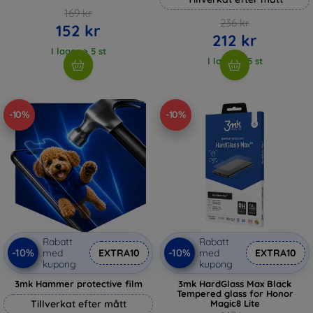
169 kr
236 kr
152 kr
212 kr
I lager > 5 st
I lager > 5 st
-10%
-10%
Rabatt
Rabatt
-10%
-10%
med
EXTRA10
med
EXTRA10
kupong
kupong
3mk Hammer protective film
3mk HardGlass Max Black
Tempered glass for Honor
Tillverkat efter mått
Magic8 Lite