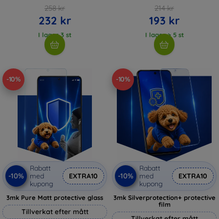
258 kr
214 kr
232 kr
193 kr
I lager 3 st
I lager > 5 st
-10%
-10%
Rabatt
Rabatt
-10%
-10%
med
EXTRA10
med
EXTRA10
kupong
kupong
3mk Pure Matt protective glass
3mk Silverprotection+ protective
film
Tillverkat efter mått
Tillverkat efter mått