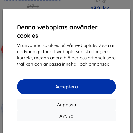
147 kr
247 kr
132 kr
222 kr
I lager > 5 st
I lager 4 st
Denna webbplats använder
cookies.
Vi använder cookies på vår webbplats. Vissa är
-10%
nödvändiga för att webbplatsen ska fungera
korrekt, medan andra hjälper oss att analysera
trafiken och anpassa innehåll och annonser.
Acceptera
Rabatt
Anpassa
-10%
med
EXTRA10
kupong
Avvisa
3mk FlexibleGlass Hybrid glass
for Honor Magic8 Lite
147 kr