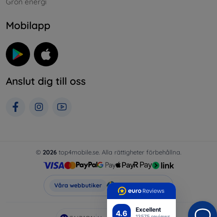
Grön energi
Mobilapp
Anslut dig till oss
©
2026
top4mobile.se. Alla rättigheter förbehållna.
Top4Mobile.se
Våra webbutiker
Excellent
4.6
13575 reviews