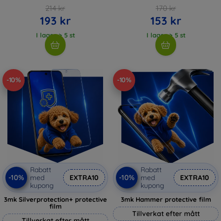
214 kr
170 kr
193 kr
153 kr
I lager > 5 st
I lager > 5 st
-10%
-10%
Rabatt
Rabatt
-10%
-10%
med
EXTRA10
med
EXTRA10
kupong
kupong
3mk Silverprotection+ protective
3mk Hammer protective film
film
Tillverkat efter mått
Tillverkat efter mått