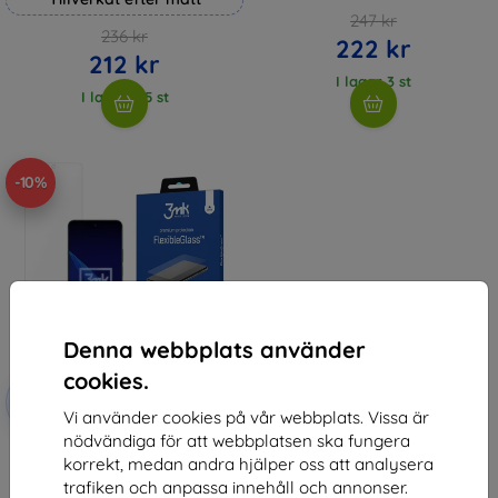
247 kr
236 kr
222 kr
212 kr
I lager 3 st
I lager > 5 st
-10%
Denna webbplats använder
cookies.
Rabatt
-10%
med
EXTRA10
Vi använder cookies på vår webbplats. Vissa är
kupong
nödvändiga för att webbplatsen ska fungera
3mk FlexibleGlass Hybrid glass
korrekt, medan andra hjälper oss att analysera
for Honor X60
147 kr
trafiken och anpassa innehåll och annonser.