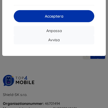
132 kr
I lager > 5 st
Acceptera
Anpassa
Avvisa
1
-
5
av totalt
5
.
«
1
»
Shield-SK s.r.o.
Organisationsnummer:
46701494