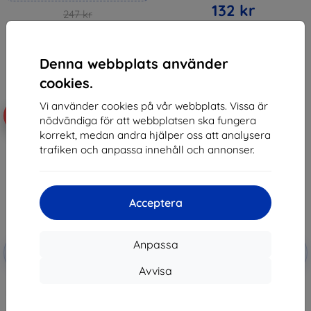
132 kr
247 kr
222 kr
I lager > 5 st
I lager 4 st
Denna webbplats använder
cookies.
Vi använder cookies på vår webbplats. Vissa är
-60%
-46%
nödvändiga för att webbplatsen ska fungera
korrekt, medan andra hjälper oss att analysera
trafiken och anpassa innehåll och annonser.
Acceptera
Rabatt
Rabatt
Anpassa
-10%
-10%
med
EXTRA10
med
EXTRA10
kupong
kupong
Avvisa
Eiger Tri Flex High-Impact Film 2
X GLASS PRO+ pre Huawei Mate
PACK Huawei Mate 10 Lite - Clear
10 Lite, 0,30 mm X
(EGSP00241)
115 kr