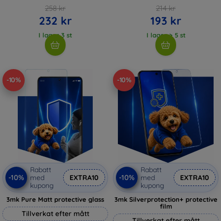
258 kr
214 kr
232 kr
193 kr
I lager 3 st
I lager > 5 st
-10%
-10%
Rabatt
Rabatt
-10%
-10%
med
EXTRA10
med
EXTRA10
kupong
kupong
3mk Pure Matt protective glass
3mk Silverprotection+ protective
film
Tillverkat efter mått
Tillverkat efter mått