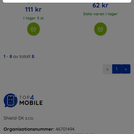
275 kr
62 kr
111 kr
Sista varan i lager
I lager 5 st
1
-
8
av totalt
8
.
«
1
»
Shield-SK s.r.o.
Organisationsnummer:
46701494