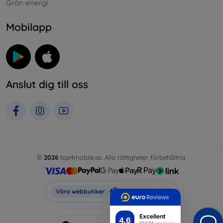
Grön energi
Mobilapp
Anslut dig till oss
©
2026
top4mobile.se. Alla rättigheter förbehållna.
Top4Mobile.se
Våra webbutiker
Excellent
4.6