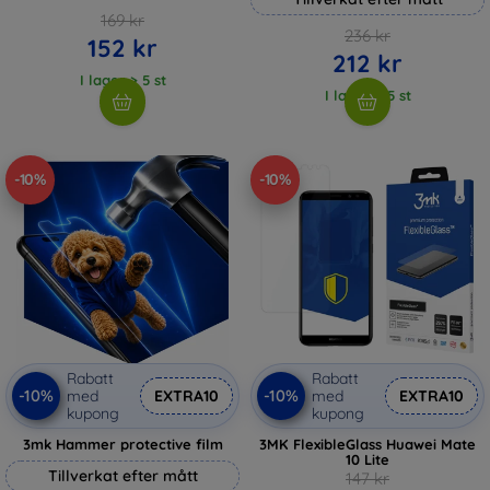
169 kr
236 kr
152 kr
212 kr
I lager > 5 st
I lager > 5 st
-10%
-10%
Rabatt
Rabatt
-10%
-10%
med
EXTRA10
med
EXTRA10
kupong
kupong
3mk Hammer protective film
3MK FlexibleGlass Huawei Mate
10 Lite
Tillverkat efter mått
147 kr