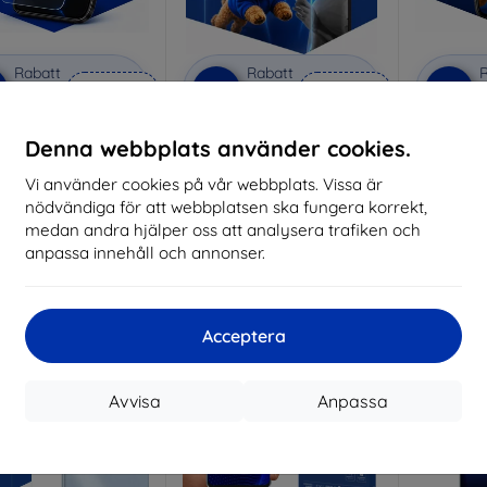
Rabatt
Rabatt
R
%
-10%
-10%
med
EXTRA10
med
EXTRA10
kupong
kupong
nti-Shock protective
3mk Pure Matt protective
3mk Si
Denna webbplats använder cookies.
glass
glass
pro
Vi använder cookies på vår webbplats. Vissa är
lverkat efter mått
Tillverkat efter mått
Tillve
nödvändiga för att webbplatsen ska fungera korrekt,
214 kr
170 kr
medan andra hjälper oss att analysera trafiken och
193 kr
153 kr
anpassa innehåll och annonser.
I lager > 5 st
I lager > 5 st
I 
-10%
-10%
Acceptera
Avvisa
Anpassa