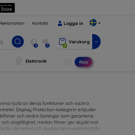
Reklamation
Kontakt
Logga in
Varukorg
0
0
0
Elektronik
Rea
t kunna njuta av deras funktioner och vackra
nheter. Display Protection-kategorin erbjuder
ddsfilmer och andra lösningar som garanterar
- och slagtålighet, medan filmer ger skydd mot
d för din enhet och skydda din investering från
patibla med en mängd olika märken och