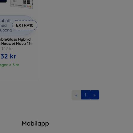
abatt
med
EXTRA10
kupong
ibleGlass Hybrid
r Huawei Nova 13i
147 kr
132 kr
lager > 5 st
«
1
»
n
Mobilapp