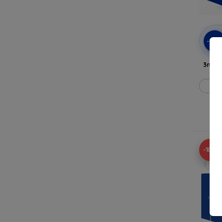
-10
3mk A
Til
-10%