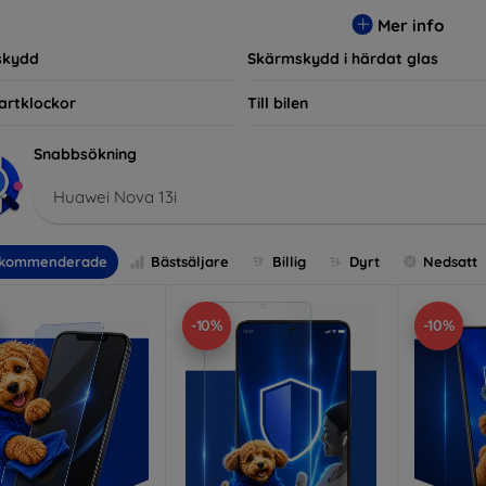
r, vilket säkerställer att varje kund hittar det perfekta skyddet f
Mer info
skydd
Skärmskydd i härdat glas
artklockor
Till bilen
Snabbsökning
Huawei Nova 13i
kommenderade
Bästsäljare
Billig
Dyrt
Nedsatt
-10%
-10%