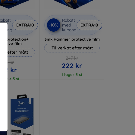
abatt
Rabatt
-10%
med
EXTRA10
med
EXTRA10
kupong
kupong
lverprotection+
3mk Hammer protective film
tective film
Tillverkat efter mått
rkat efter mått
247 kr
236 kr
222 kr
212 kr
I lager 3 st
lager > 5 st