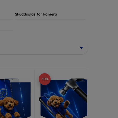
ör sin enhet.
Skyddsglas för kamera
-10%