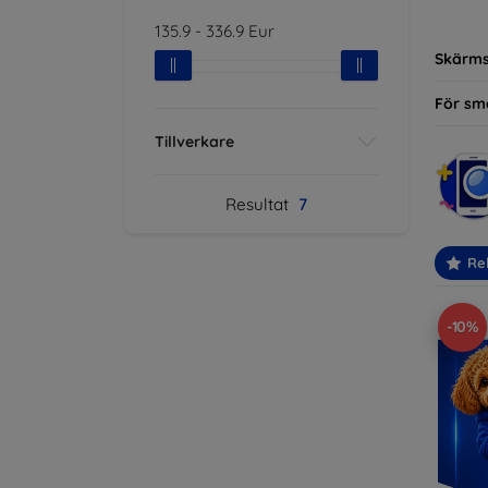
modelle
135.9
-
336.9
Eur
Skärm
För sm
Tillverkare
Resultat
7
Re
-10%