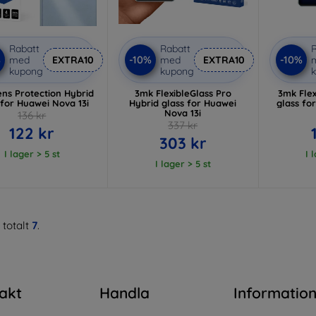
Rabatt
Rabatt
R
%
-10%
-10%
med
EXTRA10
med
EXTRA10
kupong
kupong
ns Protection Hybrid
3mk FlexibleGlass Pro
3mk Flex
 for Huawei Nova 13i
Hybrid glass for Huawei
glass fo
Nova 13i
136 kr
337 kr
122 kr
303 kr
I lager > 5 st
I 
I lager > 5 st
 totalt
7
.
akt
Handla
Informatio