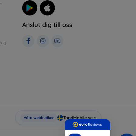
n
Anslut dig till oss
icy
Top4Mobile.se
Våra webbutiker