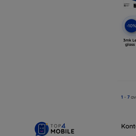
-10
3mk Le
glass
1
-
7
av
Kont