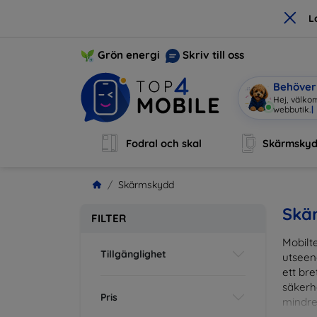
×
L
Grön energi
Skriv till oss
Behöver 
Hej, välko
Fodral och skal
Skärmsky
Skärmskydd
Skä
FILTER
Mobilte
Tillgänglighet
utseen
ett br
säkerh
Pris
mindre
vardag