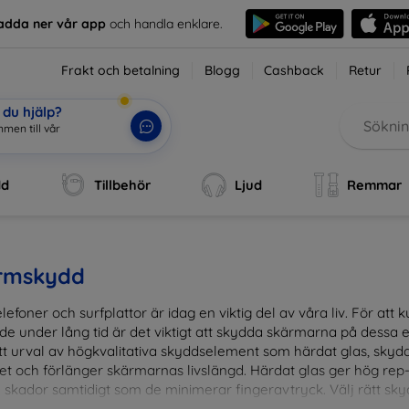
adda ner vår app
och handla enklare.
Frakt och betalning
Blogg
Cashback
Retur
du hjälp?
mmen till vår web
|
dd
Tillbehör
Ljud
Remmar
rmskydd
lefoner och surfplattor är idag en viktig del av våra liv. För at
de under lång tid är det viktigt att skydda skärmarna på dessa e
ett urval av högkvalitativa skyddselement som härdat glas, sky
et och förlänger skärmarnas livslängd. Härdat glas ger hög rep
 skador samtidigt som de minimerar fingeravtryck. Välj rätt skyd
ens fallgropar. Vårt sortiment omfattar produkter som är kom