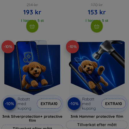
214 kr
170 kr
193 kr
153 kr
I lager > 5 st
I lager > 5 st
-10%
-10%
Rabatt
Rabatt
-10%
-10%
med
EXTRA10
med
EXTRA10
kupong
kupong
3mk Silverprotection+ protective
3mk Hammer protective film
film
Tillverkat efter mått
Tillverkat efter mått