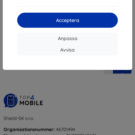
132 kr
I lager > 5 st
Acceptera
Anpassa
Avvisa
1
-
5
av totalt
5
.
«
1
»
Shield-SK s.r.o.
Organisationsnummer:
46701494