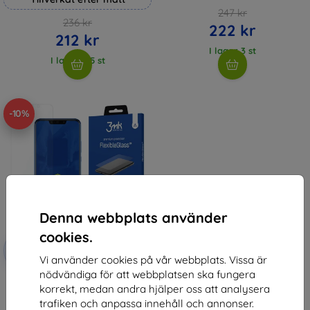
247 kr
236 kr
222 kr
212 kr
I lager 3 st
I lager > 5 st
-10%
Denna webbplats använder
cookies.
Rabatt
-10%
med
EXTRA10
Vi använder cookies på vår webbplats. Vissa är
kupong
nödvändiga för att webbplatsen ska fungera
3MK FlexibleGlass Huawei P
korrekt, medan andra hjälper oss att analysera
Smart Plus Hybrid Glass
147 kr
trafiken och anpassa innehåll och annonser.