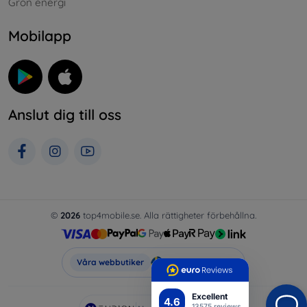
Grön energi
Mobilapp
Anslut dig till oss
©
2026
top4mobile.se. Alla rättigheter förbehållna.
Top4Mobile.se
Våra webbutiker
Excellent
4.6
13575 reviews