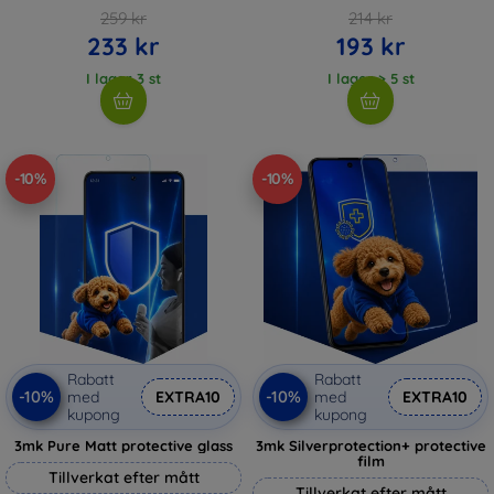
259 kr
214 kr
233 kr
193 kr
I lager 3 st
I lager > 5 st
-10%
-10%
Rabatt
Rabatt
-10%
-10%
med
EXTRA10
med
EXTRA10
kupong
kupong
3mk Pure Matt protective glass
3mk Silverprotection+ protective
film
Tillverkat efter mått
Tillverkat efter mått