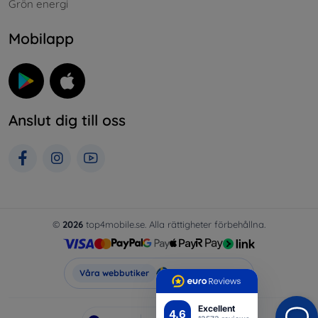
Grön energi
Mobilapp
Anslut dig till oss
©
2026
top4mobile.se. Alla rättigheter förbehållna.
Top4Mobile.se
Våra webbutiker
Excellent
4.6