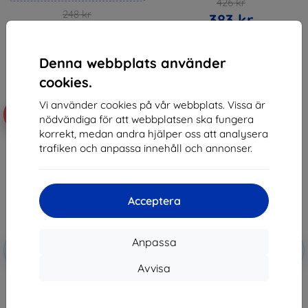
426 kr
248 kr
383 kr
223 kr
I lager > 5 st
I lager 4 st
Denna webbplats använder
cookies.
Vi använder cookies på vår webbplats. Vissa är
-10%
-10%
nödvändiga för att webbplatsen ska fungera
korrekt, medan andra hjälper oss att analysera
trafiken och anpassa innehåll och annonser.
Acceptera
Rabatt
Rabatt
Anpassa
-10%
-10%
med
EXTRA10
med
EXTRA10
kupong
kupong
Avvisa
3mk TechWrap Matte Center
3mk TechWrap Matte Center
Display Protective film for
Display Protective film for
Hyundai Bayon 2021-
Hyundai Bayon 2024-