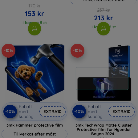
170 kr
237 kr
153 kr
213 kr
I lager > 5 st
I lager > 5 st
-10%
-10%
Rabatt
Rabatt
-10%
-10%
med
EXTRA10
med
EXTRA10
kupong
kupong
3mk Hammer protective film
3mk TechWrap Matte Cluster
Protective film for Hyundai
Tillverkat efter mått
Bayon 2024-