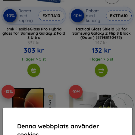
Rabatt
Rabatt
-10%
-10%
med
EXTRA10
med
EXTRA10
kupong
kupong
3mk FlexibleGlass Pro Hybrid
Tactical Glass Shield 5D for
glass for Samsung Galaxy Z Fold
Samsung Galaxy Z Flip 8 Black
8 Ultra
(Outer) (57983130475)
337 kr
147 kr
303 kr
132 kr
I lager > 5 st
I lager > 5 st
-10%
-10%
Denna webbplats använder
cookies.