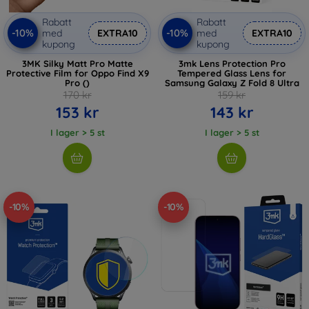
Rabatt
Rabatt
-10%
-10%
med
EXTRA10
med
EXTRA10
kupong
kupong
3MK Silky Matt Pro Matte
3mk Lens Protection Pro
Protective Film for Oppo Find X9
Tempered Glass Lens for
Pro ()
Samsung Galaxy Z Fold 8 Ultra
170 kr
159 kr
153 kr
143 kr
I lager > 5 st
I lager > 5 st
-10%
-10%