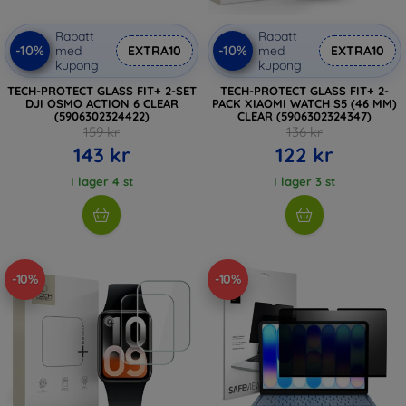
Rabatt
Rabatt
-10%
-10%
med
EXTRA10
med
EXTRA10
kupong
kupong
TECH-PROTECT GLASS FIT+ 2-SET
TECH-PROTECT GLASS FIT+ 2-
DJI OSMO ACTION 6 CLEAR
PACK XIAOMI WATCH S5 (46 MM)
(5906302324422)
CLEAR (5906302324347)
159 kr
136 kr
143 kr
122 kr
I lager 4 st
I lager 3 st
-10%
-10%