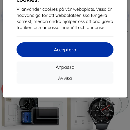
Vi använder cookies på vår webbplats. Vissa är
Rabatt
Rabatt
nödvändiga för att webbplatsen ska fungera
-10%
-10%
med
EXTRA10
med
EXTRA10
kupong
kupong
korrekt, medan andra hjälper oss att analysera
trafiken och anpassa innehåll och annonser.
Tactical Glass Shield for Xiaomi
TECH-PROTECT GLASS FIT+ 2-
Pad 7/8/8 Pro Clear
PACK GARMIN FORERUNNER 70 /
(57983130431)
170 CLEAR (5906302324316)
181 kr
136 kr
163 kr
122 kr
Acceptera
I lager > 5 st
I lager 3 st
Anpassa
Avvisa
-10%
-10%