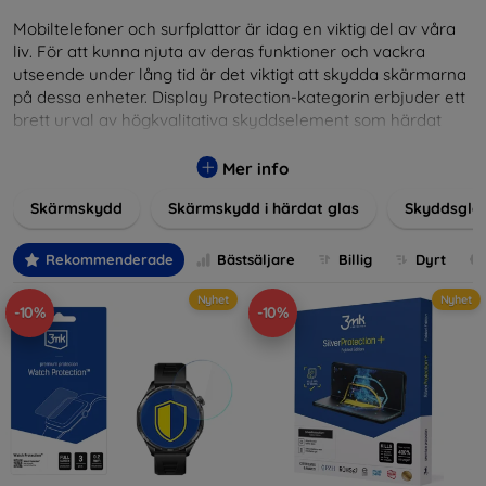
Mobiltelefoner och surfplattor är idag en viktig del av våra
liv. För att kunna njuta av deras funktioner och vackra
utseende under lång tid är det viktigt att skydda skärmarna
på dessa enheter. Display Protection-kategorin erbjuder ett
brett urval av högkvalitativa skyddselement som härdat
glas, skyddsfilmer och andra lösningar som garanterar
säkerhet och förlänger skärmarnas livslängd. Härdat glas
Mer info
ger hög rep- och slagtålighet, medan filmer ger skydd mot
Skärmskydd
Skärmskydd i härdat glas
Skyddsgla
mindre skador samtidigt som de minimerar fingeravtryck.
Välj rätt skydd för din enhet och skydda din investering från
vardagens fallgropar. Vårt sortiment omfattar produkter
Rekommenderade
Bästsäljare
Billig
Dyrt
som är kompatibla med en mängd olika märken och
Nyhet
Nyhet
modeller, vilket säkerställer att varje kund hittar det
-10%
-10%
perfekta skyddet för sin enhet.