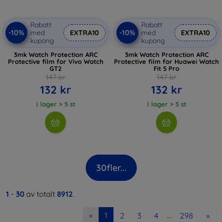
Rabatt
Rabatt
-10%
-10%
med
EXTRA10
med
EXTRA10
kupong
kupong
3mk Watch Protection ARC
3mk Watch Protection ARC
Protective film for Vivo Watch
Protective film for Huawei Watch
GT2
Fit 5 Pro
147 kr
147 kr
132 kr
132 kr
I lager > 5 st
I lager > 5 st
30
fler...
1
-
30
av totalt
8912
.
2
3
4
298
»
«
1
…