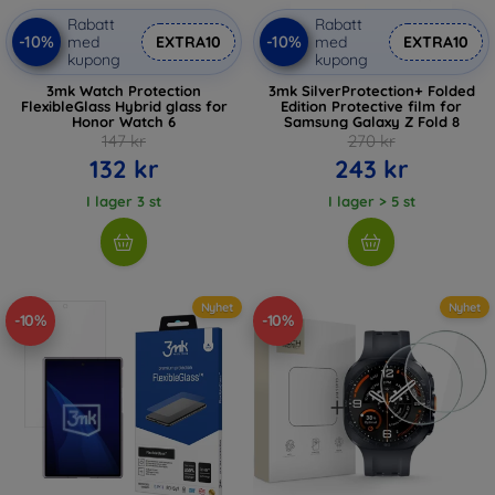
Rabatt
Rabatt
-10%
-10%
med
EXTRA10
med
EXTRA10
kupong
kupong
3mk Watch Protection
3mk SilverProtection+ Folded
FlexibleGlass Hybrid glass for
Edition Protective film for
Honor Watch 6
Samsung Galaxy Z Fold 8
147 kr
270 kr
132 kr
243 kr
I lager 3 st
I lager > 5 st
Nyhet
Nyhet
-10%
-10%