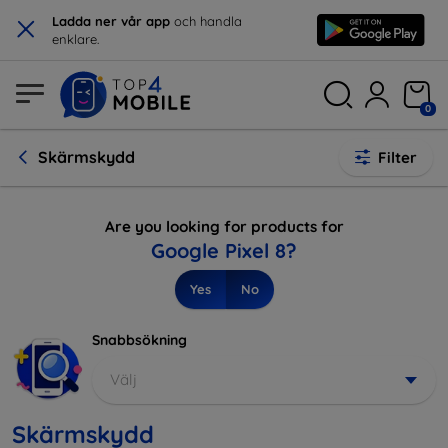
×
Ladda ner vår app
och handla
enklare.
0
Skärmskydd
Filter
Are you looking for products for
Google Pixel 8?
Yes
No
Snabbsökning
Välj
Skärmskydd