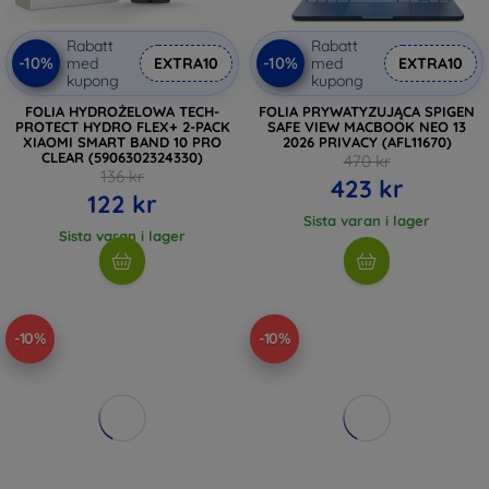
Rabatt
Rabatt
-10%
-10%
med
EXTRA10
med
EXTRA10
kupong
kupong
FOLIA HYDROŻELOWA TECH-
FOLIA PRYWATYZUJĄCA SPIGEN
PROTECT HYDRO FLEX+ 2-PACK
SAFE VIEW MACBOOK NEO 13
XIAOMI SMART BAND 10 PRO
2026 PRIVACY (AFL11670)
CLEAR (5906302324330)
470 kr
136 kr
423 kr
122 kr
Sista varan i lager
Sista varan i lager
-10%
-10%