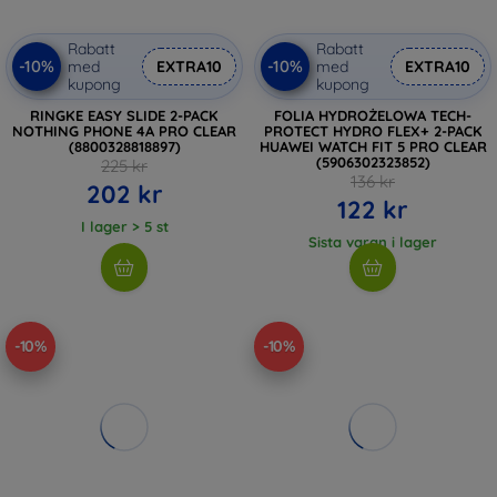
Rabatt
Rabatt
-10%
-10%
med
EXTRA10
med
EXTRA10
kupong
kupong
RINGKE EASY SLIDE 2-PACK
FOLIA HYDROŻELOWA TECH-
NOTHING PHONE 4A PRO CLEAR
PROTECT HYDRO FLEX+ 2-PACK
(8800328818897)
HUAWEI WATCH FIT 5 PRO CLEAR
(5906302323852)
225 kr
136 kr
202 kr
122 kr
I lager > 5 st
Sista varan i lager
-10%
-10%