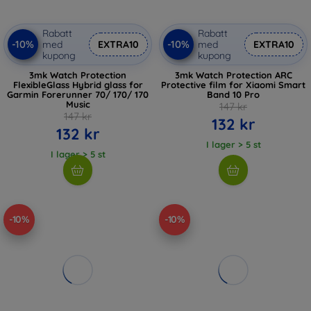
Rabatt
Rabatt
-10%
-10%
med
EXTRA10
med
EXTRA10
kupong
kupong
3mk Watch Protection
3mk Watch Protection ARC
FlexibleGlass Hybrid glass for
Protective film for Xiaomi Smart
Garmin Forerunner 70/ 170/ 170
Band 10 Pro
Music
147 kr
147 kr
132 kr
132 kr
I lager > 5 st
I lager > 5 st
-10%
-10%