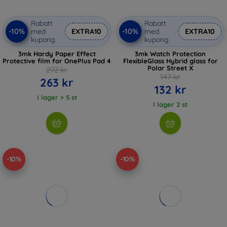
Rabatt
Rabatt
-10%
-10%
med
EXTRA10
med
EXTRA10
kupong
kupong
3mk Hardy Paper Effect
3mk Watch Protection
Protective film for OnePlus Pad 4
FlexibleGlass Hybrid glass for
Polar Street X
292 kr
147 kr
263 kr
132 kr
I lager > 5 st
I lager 2 st
-10%
-10%