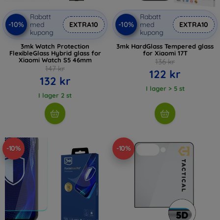
Rabatt
Rabatt
-10%
-10%
med
EXTRA10
med
EXTRA10
kupong
kupong
3mk Watch Protection
3mk HardGlass Tempered glass
FlexibleGlass Hybrid glass for
for Xiaomi 17T
Xiaomi Watch S5 46mm
136 kr
147 kr
122 kr
132 kr
I lager > 5 st
I lager 2 st
-10%
-10%