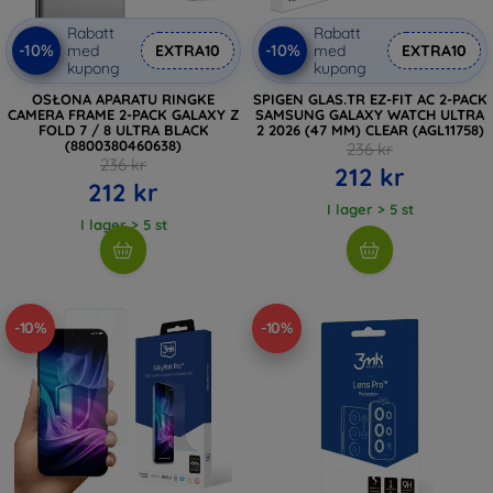
Rabatt
Rabatt
-10%
-10%
med
EXTRA10
med
EXTRA10
kupong
kupong
OSŁONA APARATU RINGKE
SPIGEN GLAS.TR EZ-FIT AC 2-PACK
CAMERA FRAME 2-PACK GALAXY Z
SAMSUNG GALAXY WATCH ULTRA
FOLD 7 / 8 ULTRA BLACK
2 2026 (47 MM) CLEAR (AGL11758)
(8800380460638)
236 kr
236 kr
212 kr
212 kr
I lager > 5 st
I lager > 5 st
-10%
-10%