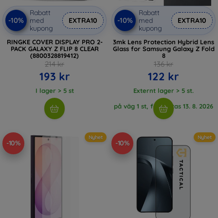
Rabatt
Rabatt
-10%
-10%
med
EXTRA10
med
EXTRA10
kupong
kupong
RINGKE COVER DISPLAY PRO 2-
3mk Lens Protection Hybrid Lens
PACK GALAXY Z FLIP 8 CLEAR
Glass for Samsung Galaxy Z Fold
(8800328819412)
8
214 kr
136 kr
193 kr
122 kr
I lager > 5 st
Externt lager > 5 st.
på väg 1 st, förväntas 13. 8. 2026
Nyhet
Nyhet
-10%
-10%