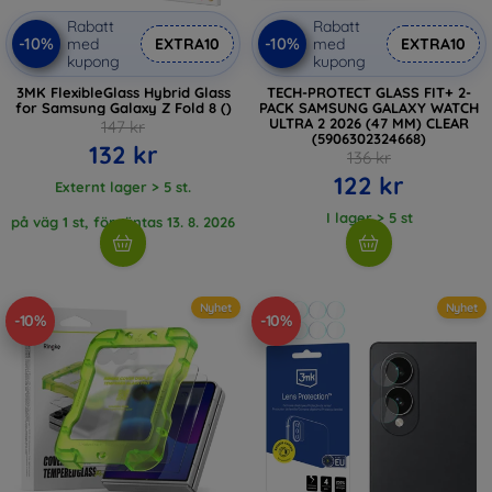
Rabatt
Rabatt
-10%
-10%
med
EXTRA10
med
EXTRA10
kupong
kupong
3MK FlexibleGlass Hybrid Glass
TECH-PROTECT GLASS FIT+ 2-
for Samsung Galaxy Z Fold 8 ()
PACK SAMSUNG GALAXY WATCH
ULTRA 2 2026 (47 MM) CLEAR
147 kr
(5906302324668)
132 kr
136 kr
122 kr
Externt lager > 5 st.
I lager > 5 st
på väg 1 st, förväntas 13. 8. 2026
Nyhet
Nyhet
-10%
-10%