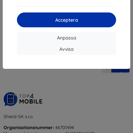
173 kr
89 kr
Sista varan i lager
Acceptera
Anpassa
Avvisa
1
-
5
av totalt
5
.
«
1
»
Shield-SK s.r.o.
Organisationsnummer:
46701494