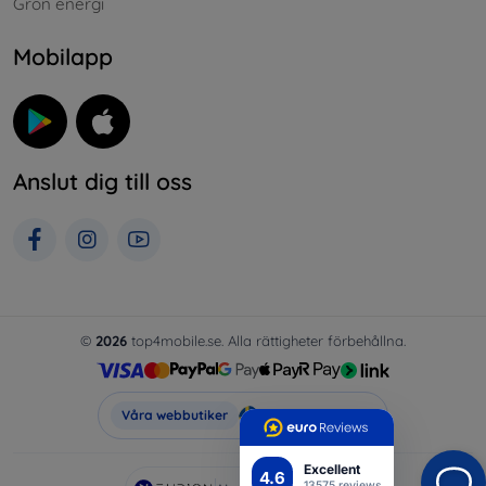
Grön energi
Mobilapp
Anslut dig till oss
©
2026
top4mobile.se. Alla rättigheter förbehållna.
Top4Mobile.se
Våra webbutiker
Excellent
4.6
13575 reviews