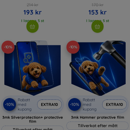
214 kr
170 kr
193 kr
153 kr
I lager > 5 st
I lager > 5 st
-10%
-10%
Rabatt
Rabatt
-10%
-10%
med
EXTRA10
med
EXTRA10
kupong
kupong
3mk Silverprotection+ protective
3mk Hammer protective film
film
Tillverkat efter mått
Tillverkat efter mått