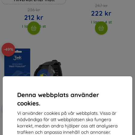
247 kr
236 kr
222 kr
212 kr
I lager 4 st
I lager > 5 st
-49%
Denna webbplats använder
cookies.
Rabatt
-10%
med
EXTRA10
Vi använder cookies på vår webbplats. Vissa är
kupong
nödvändiga för att webbplatsen ska fungera
3MK FlexibleGlass Watch
korrekt, medan andra hjälper oss att analysera
Kruger&Matz Activity Black
Hybrid Glass
trafiken och anpassa innehåll och annonser.