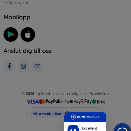
Grön energi
Mobilapp
Anslut dig till oss
©
2026
top4mobile.se. Alla rättigheter förbehållna.
Top4Mobile.se
Våra webbutiker
Excellent
4.6