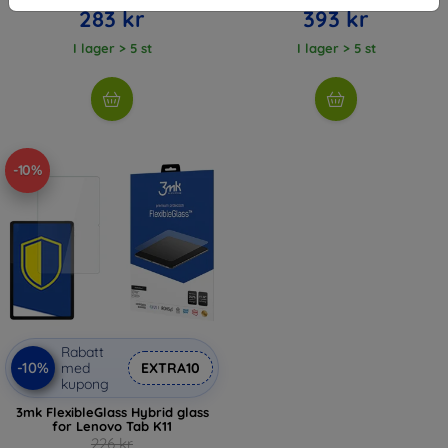
283 kr
393 kr
I lager > 5 st
I lager > 5 st
-10%
Rabatt
-10%
med
EXTRA10
kupong
3mk FlexibleGlass Hybrid glass
for Lenovo Tab K11
226 kr