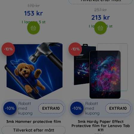
170 kr
237 kr
153 kr
213 kr
I lager > 5 st
I lager > 5 st
-10%
-10%
Rabatt
Rabatt
-10%
-10%
med
EXTRA10
med
EXTRA10
kupong
kupong
3mk Hammer protective film
3mk Hardy Paper Effect
Protective film for Lenovo Tab
Tillverkat efter mått
K11