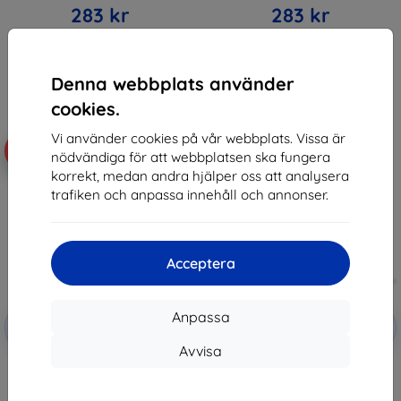
283 kr
283 kr
I lager > 5 st
I lager > 5 st
Denna webbplats använder
cookies.
Vi använder cookies på vår webbplats. Vissa är
-10%
-10%
nödvändiga för att webbplatsen ska fungera
korrekt, medan andra hjälper oss att analysera
trafiken och anpassa innehåll och annonser.
Acceptera
Rabatt
Rabatt
Anpassa
-10%
-10%
med
EXTRA10
med
EXTRA10
kupong
kupong
Avvisa
3mk Paper Feeling Protective
3mk FlexibleGlass Pro Hybrid
film for Lenovo Tab K11
glass for Lenovo Tab K11 Gen 2
315 kr
437 kr