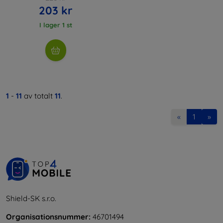
203 kr
I lager 1 st
1
-
11
av totalt
11
.
«
1
»
Shield-SK s.r.o.
Organisationsnummer:
46701494