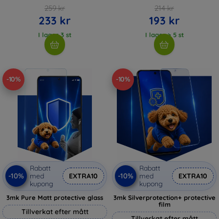
259 kr
214 kr
233 kr
193 kr
I lager 3 st
I lager > 5 st
-10%
-10%
Rabatt
Rabatt
-10%
-10%
med
EXTRA10
med
EXTRA10
kupong
kupong
3mk Pure Matt protective glass
3mk Silverprotection+ protective
film
Tillverkat efter mått
Tillverkat efter mått