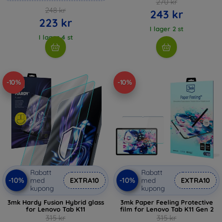
270 kr
248 kr
243 kr
223 kr
I lager 2 st
I lager 4 st
-10%
-10%
Rabatt
Rabatt
-10%
-10%
med
EXTRA10
med
EXTRA10
kupong
kupong
3mk Hardy Fusion Hybrid glass
3mk Paper Feeling Protective
for Lenovo Tab K11
film for Lenovo Tab K11 Gen 2
315 kr
315 kr