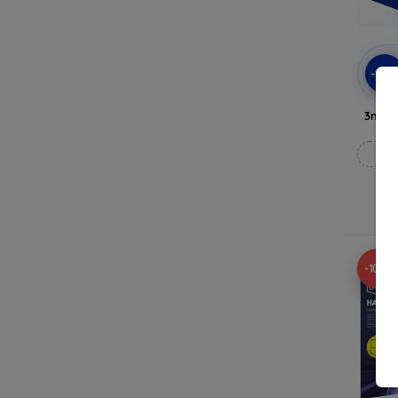
-10
3mk A
Til
-10%