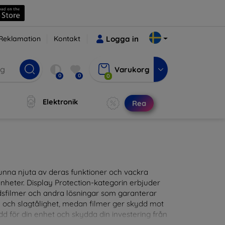
Reklamation
Kontakt
Logga in
Varukorg
0
0
0
Elektronik
Rea
t kunna njuta av deras funktioner och vackra
nheter. Display Protection-kategorin erbjuder
ddsfilmer och andra lösningar som garanterar
- och slagtålighet, medan filmer ger skydd mot
d för din enhet och skydda din investering från
patibla med en mängd olika märken och