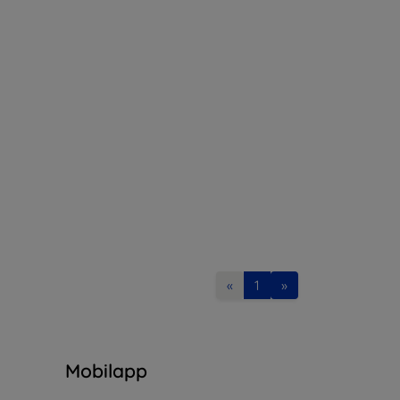
«
1
»
n
Mobilapp