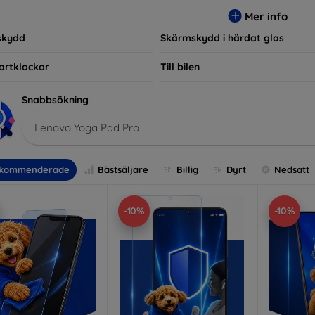
r, vilket säkerställer att varje kund hittar det perfekta skyddet f
Mer info
skydd
Skärmskydd i härdat glas
artklockor
Till bilen
Snabbsökning
Lenovo Yoga Pad Pro
kommenderade
Bästsäljare
Billig
Dyrt
Nedsatt
-10%
-10%