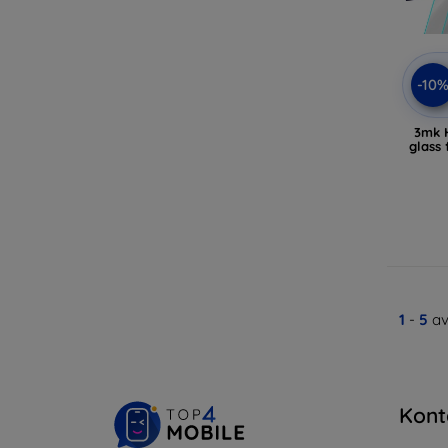
-10
3mk 
glass
1
-
5
av
Kont