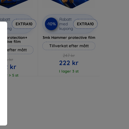
abatt
Rabatt
-10%
med
EXTRA10
med
EXTRA10
kupong
kupong
lverprotection+
3mk Hammer protective film
tective film
Tillverkat efter mått
rkat efter mått
247 kr
236 kr
222 kr
212 kr
I lager 3 st
lager > 5 st