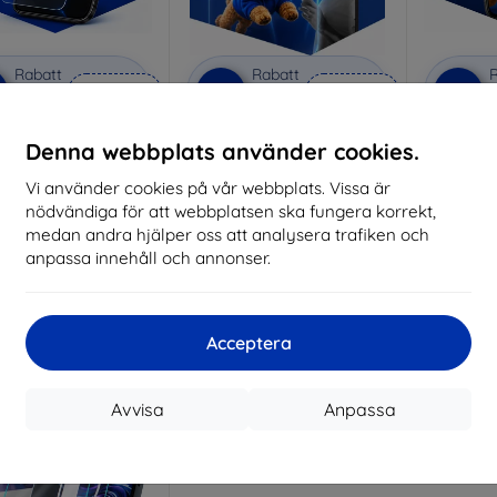
Rabatt
Rabatt
R
%
-10%
-10%
med
EXTRA10
med
EXTRA10
kupong
kupong
nti-Shock protective
3mk Pure Matt protective
3mk Si
Denna webbplats använder cookies.
glass
glass
pro
Vi använder cookies på vår webbplats. Vissa är
lverkat efter mått
Tillverkat efter mått
Tillve
nödvändiga för att webbplatsen ska fungera korrekt,
214 kr
170 kr
medan andra hjälper oss att analysera trafiken och
193 kr
153 kr
anpassa innehåll och annonser.
I lager > 5 st
I lager > 5 st
I 
Acceptera
Avvisa
Anpassa