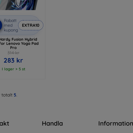
Rabatt
%
med
EXTRA10
kupong
Hardy Fusion Hybrid
 for Lenovo Yoga Pad
Pro
314 kr
283 kr
I lager > 5 st
 totalt
5
.
akt
Handla
Informatio