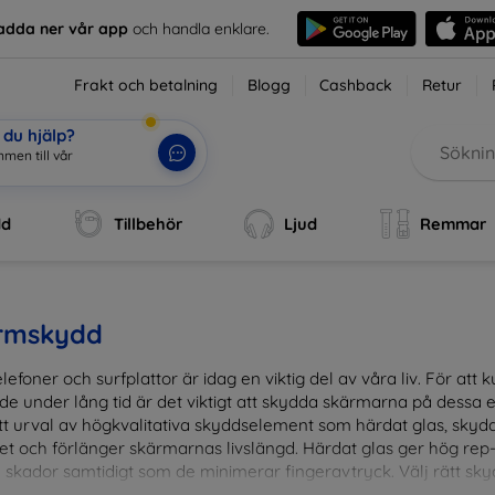
adda ner vår app
och handla enklare.
Frakt och betalning
Blogg
Cashback
Retur
du hjälp?
men till vå
|
dd
Tillbehör
Ljud
Remmar
rmskydd
lefoner och surfplattor är idag en viktig del av våra liv. För at
de under lång tid är det viktigt att skydda skärmarna på dessa e
ett urval av högkvalitativa skyddselement som härdat glas, sky
et och förlänger skärmarnas livslängd. Härdat glas ger hög rep
 skador samtidigt som de minimerar fingeravtryck. Välj rätt skyd
ens fallgropar. Vårt sortiment omfattar produkter som är kom