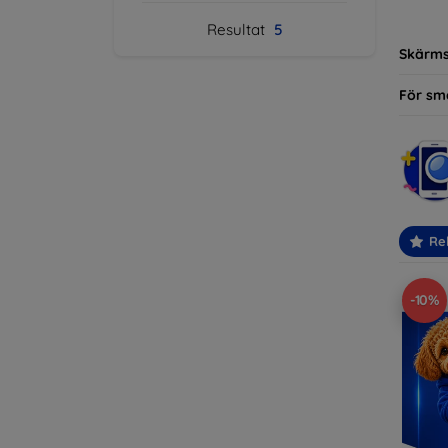
modelle
Resultat
5
Skärm
För sm
Re
-10%