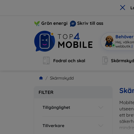
×
L
Grön energi
Skriv till oss
Behöver 
Hej, välkom
Fodral och skal
Skärmsky
Skärmskydd
Skä
FILTER
Mobilte
Tillgänglighet
utseen
ett br
säkerh
Tillverkare
mindre
vardag