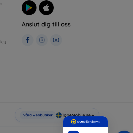
n
Anslut dig till oss
icy
Top4Mobile.se
Våra webbutiker