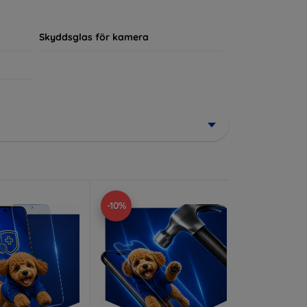
ör sin enhet.
Skyddsglas för kamera
-10%