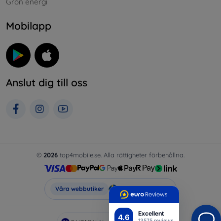
Grön energi
Mobilapp
Anslut dig till oss
©
2026
top4mobile.se. Alla rättigheter förbehållna.
Top4Mobile.se
Våra webbutiker
Excellent
4.6
13575 reviews