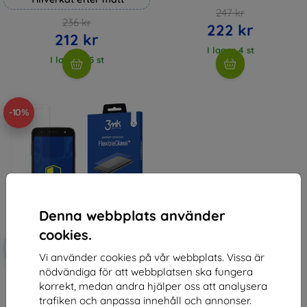
247 kr
236 kr
222 kr
212 kr
I lager 4 st
I lager > 5 st
-10%
Denna webbplats använder
cookies.
Rabatt
-10%
med
EXTRA10
Vi använder cookies på vår webbplats. Vissa är
kupong
nödvändiga för att webbplatsen ska fungera
3MK FlexibleGlass LG X Power 2
korrekt, medan andra hjälper oss att analysera
Hybrid Glass
147 kr
trafiken och anpassa innehåll och annonser.