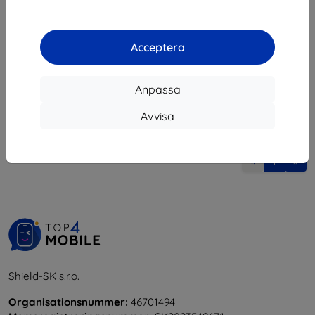
132 kr
I lager > 5 st
Acceptera
Anpassa
Avvisa
1
-
5
av totalt
5
.
«
1
»
Shield-SK s.r.o.
Organisationsnummer:
46701494