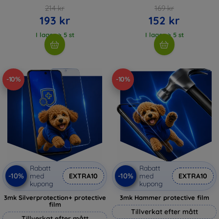
214 kr
169 kr
193 kr
152 kr
I lager > 5 st
I lager > 5 st
-10%
-10%
Rabatt
Rabatt
-10%
-10%
med
EXTRA10
med
EXTRA10
kupong
kupong
3mk Silverprotection+ protective
3mk Hammer protective film
film
Tillverkat efter mått
Tillverkat efter mått