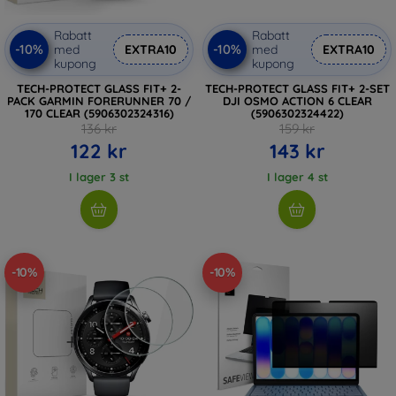
Rabatt
Rabatt
-10%
-10%
med
EXTRA10
med
EXTRA10
kupong
kupong
TECH-PROTECT GLASS FIT+ 2-
TECH-PROTECT GLASS FIT+ 2-SET
PACK GARMIN FORERUNNER 70 /
DJI OSMO ACTION 6 CLEAR
170 CLEAR (5906302324316)
(5906302324422)
136 kr
159 kr
122 kr
143 kr
I lager 3 st
I lager 4 st
-10%
-10%