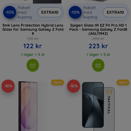
Rabatt
Rabatt
-10%
-10%
med
EXTRA10
med
EXTRA10
kupong
kupong
3mk Lens Protection Hybrid Lens
Spigen Glass tR EZ Fit Pro HD 1
Glass for Samsung Galaxy Z Fold
Pack - Samsung Galaxy Z Fold8
8
(AGL11942)
136 kr
248 kr
122 kr
223 kr
I lager > 5 st
I lager > 5 st
Nyhet
Nyhet
-10%
-10%