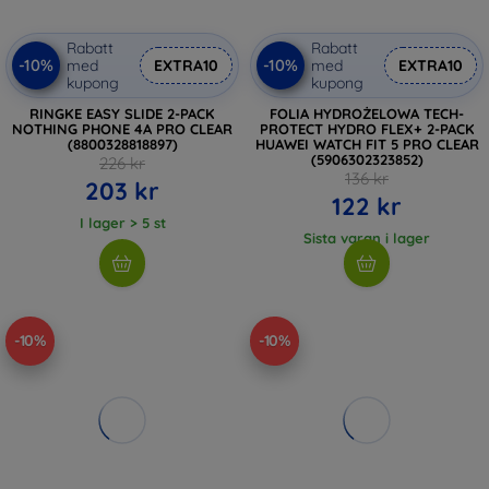
Rabatt
Rabatt
-10%
-10%
med
EXTRA10
med
EXTRA10
kupong
kupong
RINGKE EASY SLIDE 2-PACK
FOLIA HYDROŻELOWA TECH-
NOTHING PHONE 4A PRO CLEAR
PROTECT HYDRO FLEX+ 2-PACK
(8800328818897)
HUAWEI WATCH FIT 5 PRO CLEAR
(5906302323852)
226 kr
136 kr
203 kr
122 kr
I lager > 5 st
Sista varan i lager
-10%
-10%