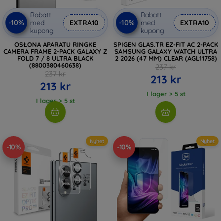
Rabatt
Rabatt
-10%
-10%
med
EXTRA10
med
EXTRA10
kupong
kupong
OSŁONA APARATU RINGKE
SPIGEN GLAS.TR EZ-FIT AC 2-PACK
CAMERA FRAME 2-PACK GALAXY Z
SAMSUNG GALAXY WATCH ULTRA
FOLD 7 / 8 ULTRA BLACK
2 2026 (47 MM) CLEAR (AGL11758)
(8800380460638)
237 kr
237 kr
213 kr
213 kr
I lager > 5 st
I lager > 5 st
Nyhet
Nyhet
-10%
-10%