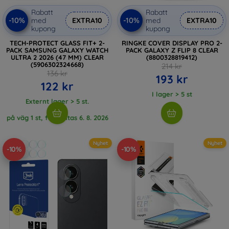
Rabatt
Rabatt
-10%
-10%
med
EXTRA10
med
EXTRA10
kupong
kupong
TECH-PROTECT GLASS FIT+ 2-
RINGKE COVER DISPLAY PRO 2-
PACK SAMSUNG GALAXY WATCH
PACK GALAXY Z FLIP 8 CLEAR
ULTRA 2 2026 (47 MM) CLEAR
(8800328819412)
(5906302324668)
214 kr
136 kr
193 kr
122 kr
I lager > 5 st
Externt lager > 5 st.
på väg 1 st, förväntas 6. 8. 2026
Nyhet
Nyhet
-10%
-10%