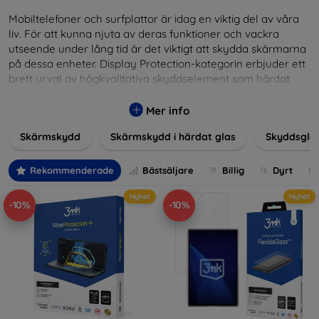
Mobiltelefoner och surfplattor är idag en viktig del av våra
liv. För att kunna njuta av deras funktioner och vackra
utseende under lång tid är det viktigt att skydda skärmarna
på dessa enheter. Display Protection-kategorin erbjuder ett
brett urval av högkvalitativa skyddselement som härdat
glas, skyddsfilmer och andra lösningar som garanterar
säkerhet och förlänger skärmarnas livslängd. Härdat glas
Mer info
ger hög rep- och slagtålighet, medan filmer ger skydd mot
Skärmskydd
Skärmskydd i härdat glas
Skyddsgla
mindre skador samtidigt som de minimerar fingeravtryck.
Välj rätt skydd för din enhet och skydda din investering från
vardagens fallgropar. Vårt sortiment omfattar produkter
Rekommenderade
Bästsäljare
Billig
Dyrt
som är kompatibla med en mängd olika märken och
Nyhet
Nyhet
modeller, vilket säkerställer att varje kund hittar det
-10%
-10%
perfekta skyddet för sin enhet.