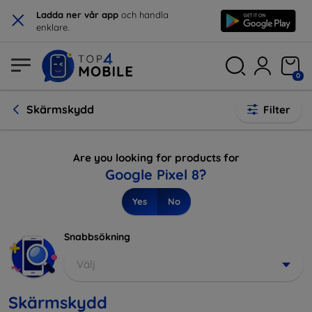
×
Ladda ner vår app
och handla
enklare.
0
Skärmskydd
Filter
Are you looking for products for
Google Pixel 8?
Yes
No
Snabbsökning
Välj
Skärmskydd