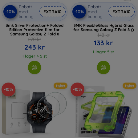
Rabatt
Rabatt
-10%
-10%
med
EXTRA10
med
EXTRA10
kupong
kupong
3mk SilverProtection+ Folded
3MK FlexibleGlass Hybrid Glass
Edition Protective film for
for Samsung Galaxy Z Fold 8 ()
Samsung Galaxy Z Fold 8
148 kr
270 kr
133 kr
243 kr
I lager 5 st
I lager > 5 st
Nyhet
Nyhet
-10%
-10%