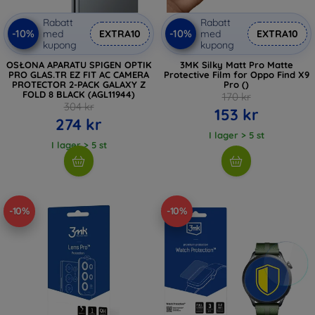
Rabatt
Rabatt
-10%
-10%
med
EXTRA10
med
EXTRA10
kupong
kupong
OSŁONA APARATU SPIGEN OPTIK
3MK Silky Matt Pro Matte
PRO GLAS.TR EZ FIT AC CAMERA
Protective Film for Oppo Find X9
PROTECTOR 2-PACK GALAXY Z
Pro ()
FOLD 8 BLACK (AGL11944)
170 kr
304 kr
153 kr
274 kr
I lager > 5 st
I lager > 5 st
-10%
-10%