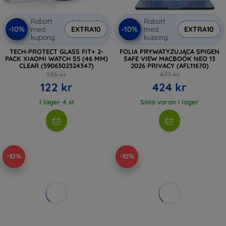
Rabatt
Rabatt
-10%
-10%
med
EXTRA10
med
EXTRA10
kupong
kupong
TECH-PROTECT GLASS FIT+ 2-
FOLIA PRYWATYZUJĄCA SPIGEN
PACK XIAOMI WATCH S5 (46 MM)
SAFE VIEW MACBOOK NEO 13
CLEAR (5906302324347)
2026 PRIVACY (AFL11670)
136 kr
471 kr
122 kr
424 kr
I lager 4 st
Sista varan i lager
-10%
-10%