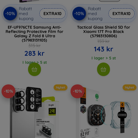
Rabatt
Rabatt
-10%
-10%
med
EXTRA10
med
EXTRA10
kupong
kupong
EF-UF976CTE Samsung Anti-
Tactical Glass Shield 5D for
Reflecting Protective Film for
Xiaomi 17T Pro Black
Galaxy Z Fold 8 Ultra
(57983130806)
(57983131105)
159 kr
315 kr
143 kr
283 kr
I lager > 5 st
I lager > 5 st
Nyhet
Nyhet
-10%
-10%