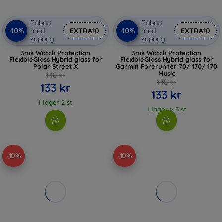
Rabatt
Rabatt
-10%
-10%
med
EXTRA10
med
EXTRA10
kupong
kupong
3mk Watch Protection
3mk Watch Protection
FlexibleGlass Hybrid glass for
FlexibleGlass Hybrid glass for
Polar Street X
Garmin Forerunner 70/ 170/ 170
Music
148 kr
148 kr
133 kr
133 kr
I lager 2 st
I lager > 5 st
-10%
-10%