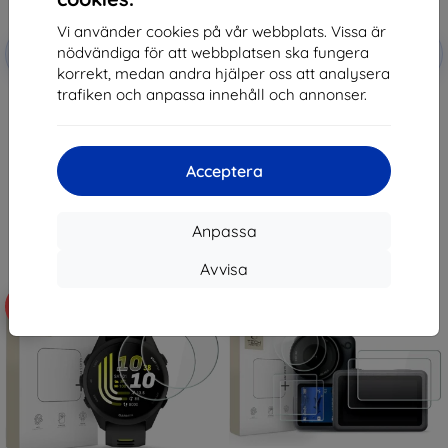
Vi använder cookies på vår webbplats. Vissa är
Rabatt
Rabatt
nödvändiga för att webbplatsen ska fungera
-10%
-10%
med
EXTRA10
med
EXTRA10
kupong
kupong
korrekt, medan andra hjälper oss att analysera
trafiken och anpassa innehåll och annonser.
Tactical Glass Shield 5D for
Tactical Glass Shield for Xiaomi
Samsung Galaxy Z Flip 8 Black
Pad 7/8/8 Pro Clear
(Outer) (57983130475)
(57983130431)
148 kr
181 kr
133 kr
163 kr
Acceptera
I lager > 5 st
I lager > 5 st
Anpassa
Avvisa
-10%
-10%