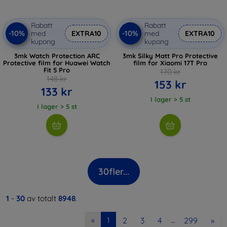
Rabatt
Rabatt
-10%
-10%
med
EXTRA10
med
EXTRA10
kupong
kupong
3mk Watch Protection ARC
3mk Silky Matt Pro Protective
Protective film for Huawei Watch
film for Xiaomi 17T Pro
Fit 5 Pro
170 kr
148 kr
153 kr
133 kr
I lager > 5 st
I lager > 5 st
30
fler...
1
-
30
av totalt
8948
.
2
3
4
299
»
«
1
…