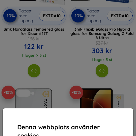
Rabatt
Rabatt
-10%
-10%
med
EXTRA10
med
EXTRA10
kupong
kupong
3mk HardGlass Tempered glass
3mk FlexibleGlass Pro Hybrid
for Xiaomi 17T
glass for Samsung Galaxy Z Fold
8 Ultra
136 kr
337 kr
122 kr
303 kr
I lager > 5 st
I lager 5 st
-10%
-10%
Denna webbplats använder
cookies.