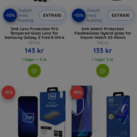
Rabatt
Rabatt
-10%
-10%
med
EXTRA10
med
EXTRA10
kupong
kupong
3mk Lens Protection Pro
3mk Watch Protection
Tempered Glass Lens for
FlexibleGlass Hybrid glass for
Samsung Galaxy Z Fold 8 Ultra
Xiaomi Watch S5 46mm
159 kr
148 kr
143 kr
133 kr
I lager > 5 st
I lager 2 st
-10%
-10%